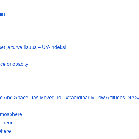
min
set ja turvallisuus – UV-indeksi
ce or opacity
 And Space Has Moved To Extraordinarily Low Altitudes, NAS
Atmosphere
d Them
phere