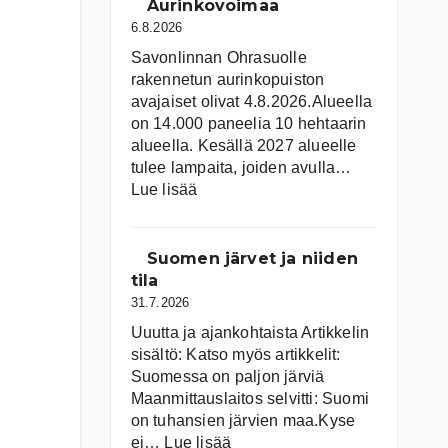
Aurinkovoimaa
6.8.2026
Savonlinnan Ohrasuolle
rakennetun aurinkopuiston
avajaiset olivat 4.8.2026.Alueella
on 14.000 paneelia 10 hehtaarin
alueella. Kesällä 2027 alueelle
tulee lampaita, joiden avulla…
:
Lue lisää
Aurinkovoimaa
Suomen järvet ja niiden
tila
31.7.2026
Uuutta ja ajankohtaista Artikkelin
sisältö: Katso myös artikkelit:
Suomessa on pal­jon jär­viä
Maanmittauslaitos selvitti: Suomi
on tuhansien järvien maa.Kyse
:
ei…
Lue lisää