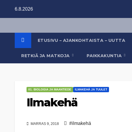
Skip
6.8.2026
to
content
ETUSIVU – AJANKOHTAISTA – UUTTA
RETKIÄ JA MATKOJA
PAIKKAKUNTIA
01. BIOLOGIA JA MAANTIEDE
ILMAKEHÄ JA TUULET
Ilmakehä
#ilmakehä
MARRAS 9, 2018