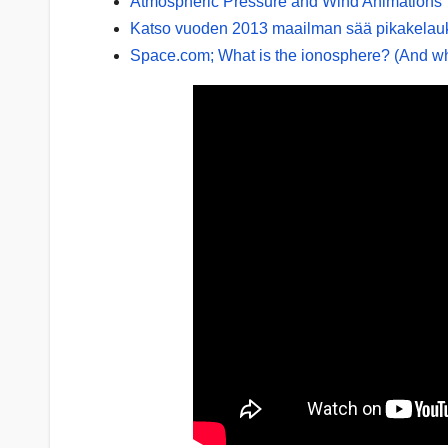
Atmospheric Pressure and Wind Animations
Katso vuoden 2013 maailman sää pikakelau
Space.com; What is the ionosphere? (And wh