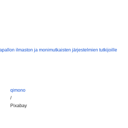
pallon ilmaston ja monimutkaisten järjestelmien tutkijoille
qimono
/
Pixabay