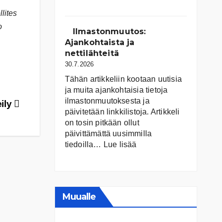
Suomen
lites
järvet
o
ja
Ilmastonmuutos:
niiden
Ajankohtaista ja
tila
nettilähteitä
30.7.2026
Tähän artikkeliin kootaan uutisia
ja muita ajankohtaisia tietoja
ilmastonmuutoksesta ja
eily
päivitetään linkkilistoja. Artikkeli
on tosin pitkään ollut
päivittämättä uusimmilla
:
tiedoilla…
Lue lisää
Ilmastonmuutos:
Ajankohtaista
ja
nettilähteitä
Muualle