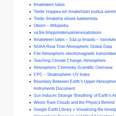
Ilmatieteen laitos
Tiede; Happea tuli ilmakehään luultua aiem
Tiede; Ilmakehä vilisee bakteereita
Otsoni – Wikipedia
va.fmi.fi/oppimateriaali/envisat/otsoni
Ilmatieteen laitos – Sää ja ilmasto – Varoituk
NOAA Real Time Atmospheric Global Data
File:Atmospheric electromagnetic transmittan
Teaching Climate Change: Atmosphere
Atmospheric Chemistry Scientific Overview
CPC – Stratosphere: UV Index
Boundary Between Earth’s Upper Atmosphere
Instruments Document
Sun Induces Strange ‘Breathing’ of Earth’s 
Weird, Rare Clouds and the Physics Behin
Google Earth Library » Visualizing the Ionos