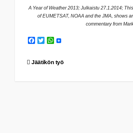
A Year of Weather 2013; Julkaistu 27.1.2014; This 
of EUMETSAT, NOAA and the JMA, shows an en
commentary from Mark
F
T
W
a
w
h
c
i
a
Artikkelien
Jäätikön työ
e
t
t
b
t
s
selaus
o
e
A
o
r
p
k
p