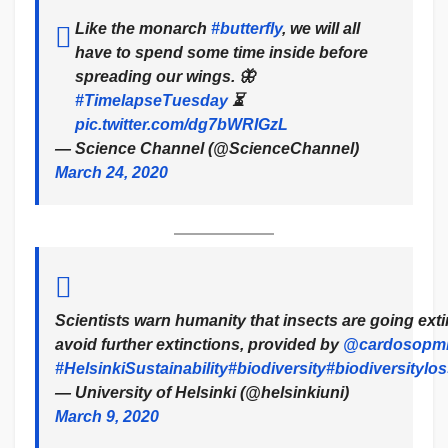
Like the monarch
#butterfly
, we will all
have to spend some time inside before
spreading our wings. 🦋
#TimelapseTuesday
⏳
pic.twitter.com/dg7bWRIGzL
— Science Channel (@ScienceChannel)
March 24, 2020
Sci­ent­ists warn hu­man­ity that insects are going ext
avoid further extinctions, provided by
@cardosopm
#HelsinkiSustainability
#biodiversity
#biodiversitylo
— University of Helsinki (@helsinkiuni)
March 9, 2020