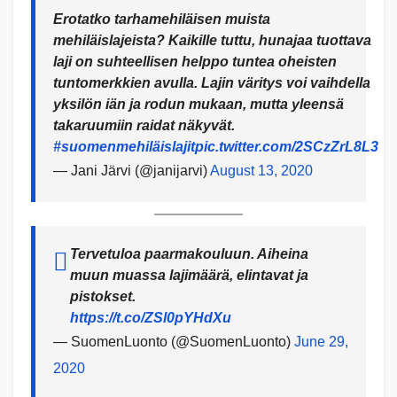
Erotatko tarhamehiläisen muista
mehiläislajeista? Kaikille tuttu, hunajaa tuottava
laji on suhteellisen helppo tuntea oheisten
tuntomerkkien avulla. Lajin väritys voi vaihdella
yksilön iän ja rodun mukaan, mutta yleensä
takaruumiin raidat näkyvät.
#suomenmehiläislajit
pic.twitter.com/2SCzZrL8L3
— Jani Järvi (@janijarvi)
August 13, 2020
Tervetuloa paarmakouluun. Aiheina
muun muassa lajimäärä, elintavat ja
pistokset.
https://t.co/ZSl0pYHdXu
— SuomenLuonto (@SuomenLuonto)
June 29,
2020