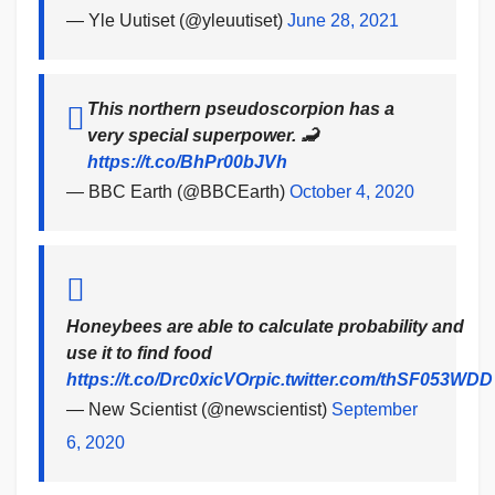
— Yle Uutiset (@yleuutiset)
June 28, 2021
This northern pseudoscorpion has a
very special superpower. 🦂
https://t.co/BhPr00bJVh
— BBC Earth (@BBCEarth)
October 4, 2020
Honeybees are able to calculate probability and
use it to find food
https://t.co/Drc0xicVOr
pic.twitter.com/thSF053WDD
— New Scientist (@newscientist)
September
6, 2020