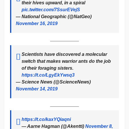
their hives upward, in a spiral
pic.twitter.com/7SsurEVejS
— National Geographic (@NatGeo)
November 16, 2019
Scientists have discovered a molecular
switch that makes warrior ants do the job
of their foraging sisters.
https://t.co/LgyEkYwsq3
— Science News (@ScienceNews)
November 14, 2019
https://t.co/kaxYQiaqni
— Aarne Hagman (@Akentti)
November 8,