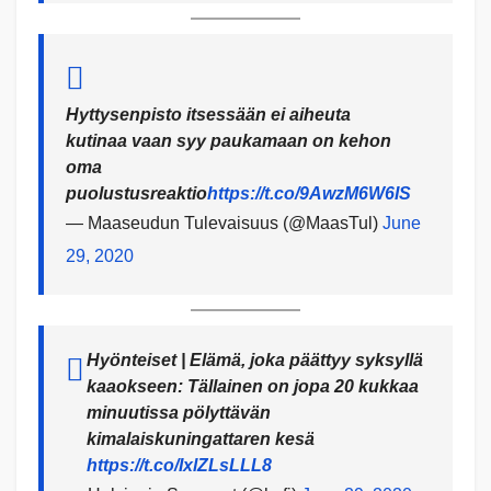
Hyttysenpisto itsessään ei aiheuta
kutinaa vaan syy paukamaan on kehon
oma
puolustusreaktio
https://t.co/9AwzM6W6IS
— Maaseudun Tulevaisuus (@MaasTul)
June
29, 2020
Hyönteiset | Elämä, joka päättyy syksyllä
kaaokseen: Tällainen on jopa 20 kukkaa
minuutissa pölyttävän
kimalaiskuningattaren kesä
https://t.co/IxlZLsLLL8