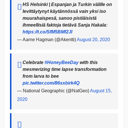
HS Helsinki | Espanjan ja Turkin välille on
levittäytynyt käytännössä vain yksi iso
muurahaispesä, sanoo pistiäisistä
ihmeellisiä faktoja tietävä Sanja Hakala:
https://t.co/SfM5BMf2JI
— Aarne Hagman (@Akentti)
August 20, 2020
Celebrate
#HoneyBeeDay
with this
mesmerizing time lapse transformation
from larva to bee
pic.twitter.com/86xxbirk4Q
— National Geographic (@NatGeo)
August 15,
2020