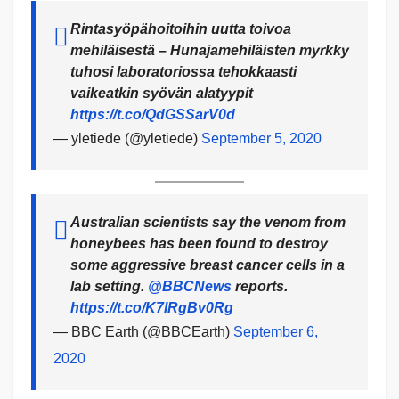
Rintasyöpähoitoihin uutta toivoa
mehiläisestä – Hunajamehiläisten myrkky
tuhosi laboratoriossa tehokkaasti
vaikeatkin syövän alatyypit
https://t.co/QdGSSarV0d
— yletiede (@yletiede)
September 5, 2020
Australian scientists say the venom from
honeybees has been found to destroy
some aggressive breast cancer cells in a
lab setting.
@BBCNews
reports.
https://t.co/K7lRgBv0Rg
— BBC Earth (@BBCEarth)
September 6,
2020