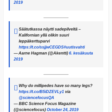
2019
Säätutkassa näytti sadepilveltä –
Kalifornian yllä olikin suuri
leppäkerttuparvi
https://t.co/ssjjwCEGDS
#uutisvahti
— Aarne Hagman (@Akentti)
6. kesäkuuta
2019
Why do millipedes have so many legs?
https://t.co/B5iDZEVLy1
via
@sciencefocusQA
— BBC Science Focus Magazine
(@sciencefocus)
October 24, 2019