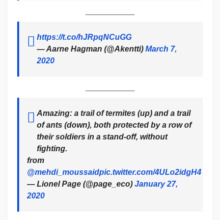
https://t.co/hJRpqNCuGG
— Aarne Hagman (@Akentti)
March 7,
2020
Amazing: a trail of termites (up) and a trail
of ants (down), both protected by a row of
their soldiers in a stand-off, without
fighting.
from
@mehdi_moussaid
pic.twitter.com/4ULo2idgH4
— Lionel Page (@page_eco)
January 27,
2020