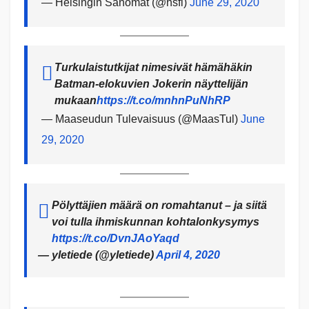
— Helsingin Sanomat (@hsfi)
June 29, 2020
Turkulaistutkijat nimesivät hämähäkin
Batman-elokuvien Jokerin näyttelijän
mukaan
https://t.co/mnhnPuNhRP
— Maaseudun Tulevaisuus (@MaasTul)
June
29, 2020
Pölyttäjien määrä on romahtanut – ja siitä
voi tulla ihmiskunnan kohtalonkysymys
https://t.co/DvnJAoYaqd
— yletiede (@yletiede)
April 4, 2020