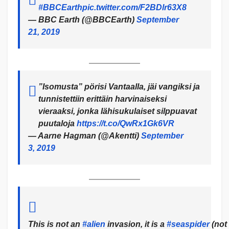
#BBCEarth
pic.twitter.com/F2BDlr63X8
— BBC Earth (@BBCEarth)
September
21, 2019
”Isomusta” pörisi Vantaalla, jäi vangiksi ja
tunnistettiin erittäin harvinaiseksi
vieraaksi, jonka lähisukulaiset silppuavat
puutaloja
https://t.co/QwRx1Gk6VR
— Aarne Hagman (@Akentti)
September
3, 2019
This is not an
#alien
invasion, it is a
#seaspider
(not