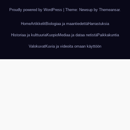
Proudly powered by WordPress
|
Theme: Newsup by
Themeansar
.
Home
Artikkelit
Biologiaa ja maantiedettä
Harrastuksia
Historiaa ja kulttuuria
Kuopio
Mediaa ja dataa netistä
Paikkakuntia
Valokuvat
Kuvia ja videoita omaan käyttöön