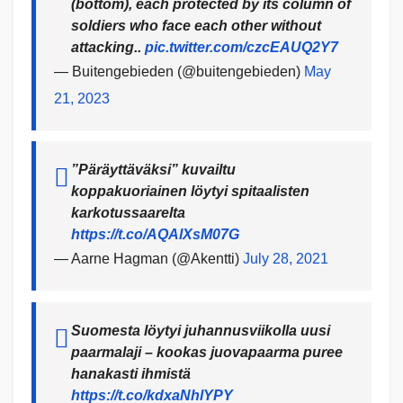
(bottom), each protected by its column of
soldiers who face each other without
attacking..
pic.twitter.com/czcEAUQ2Y7
— Buitengebieden (@buitengebieden)
May
21, 2023
”Päräyttäväksi” kuvailtu
koppakuoriainen löytyi spitaalisten
karkotussaarelta
https://t.co/AQAlXsM07G
— Aarne Hagman (@Akentti)
July 28, 2021
Suomesta löytyi juhannusviikolla uusi
paarmalaji – kookas juovapaarma puree
hanakasti ihmistä
https://t.co/kdxaNhlYPY