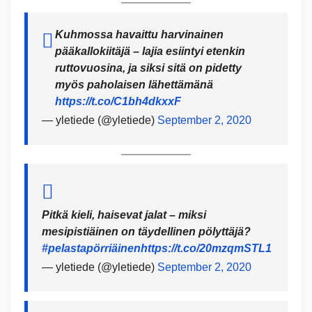
Kuhmossa havaittu harvinainen
pääkallokiitäjä – lajia esiintyi etenkin
ruttovuosina, ja siksi sitä on pidetty
myös paholaisen lähettämänä
https://t.co/C1bh4dkxxF
— yletiede (@yletiede)
September 2, 2020
Pitkä kieli, haisevat jalat – miksi
mesipistiäinen on täydellinen pölyttäjä?
#pelastapörriäinen
https://t.co/20mzqmSTL1
— yletiede (@yletiede)
September 2, 2020