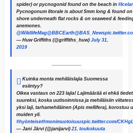
spider) or pycnogonid found on the beach in
#Icela
Pycnogonum litorale is about 5mm long & found on 
shore underneath flat rocks & on seaweed & feedin
anemones.
@WildlifeMag
@BBCEarth
@BAS_News
pic.twitter
— Huw Griffiths (@griffiths_huw)
July 31,
2019
Kuinka monta mehiläislajia Suomessa
esiintyy?
Oikea vastaus on 223 lajia! Lajimäärää ei ehkä tiede
suureksi, koska uutisoinnissa ja mehiläisiin viitates
yksi laji, tarhamehiläinen (Apis mellifera), korostuu 
muiden yli.
#hyönteiset
#monimuotoisuus
pic.twitter.com/CKHg
— Jani Järvi (@janijarvi)
21. toukokuuta