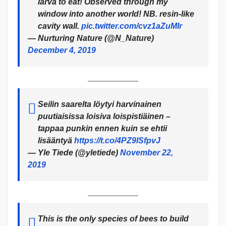
larva to eat! Observed through my
window into another world! NB. resin-like
cavity wall.
pic.twitter.com/cvz1aZuMIr
— Nurturing Nature (@N_Nature)
December 4, 2019
Seilin saarelta löytyi harvinainen
puutiaisissa loisiva loispistiäinen –
tappaa punkin ennen kuin se ehtii
lisääntyä
https://t.co/4PZ9lSfpvJ
— Yle Tiede (@yletiede)
November 22,
2019
This is the only species of bees to build