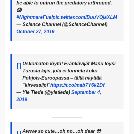
be able to outrun the predatory arthropod.
😱
#NightmareFuel
pic.twitter.com/BuuVOjaXLM
— Science Channel (@ScienceChannel)
October 27, 2019
Uskomaton löytö! Eränkävijät-Manu löysi
Turusta lajin, jota ei tunneta koko
Pohjois-Euroopassa – tältä näyttää
“kirvessiipi”
https://t.co/mab7Y6k2Df
— Yle Tiede (@yletiede)
September 4,
2019
Awww so cute…oh no…oh dear 😳