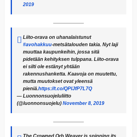
2019
Liito-orava on uhanalaistunut
#avohakkuu
-metsätalouden takia. Nyt laji
muuttaa kaupunkeihin, jossa sitä
pidetään kehityksen tulppana. Liito-orava
ei silti ole estänyt yhtään
rakennushanketta. Kaavoja on muutettu,
mutta muutokset ovat yleensä
pieniä.
https://t.co/QPIJfP7L7Q
— Luonnonsuojeluliitto
(@luonnonsuojelu)
November 8, 2019
The Crowned Orb Weaver is spinning its