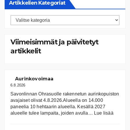
Artikkelien Kategoriat
Artikkelien
kategoriat
Viimeisimmät ja päivitetyt
artikkelit
Aurinkovoimaa
6.8.2026
Savonlinnan Ohrasuolle rakennetun aurinkopuiston
avajaiset olivat 4.8.2026.Alueella on 14.000
paneelia 10 hehtaarin alueella. Kesällä 2027
:
alueelle tulee lampaita, joiden avulla…
Lue lisää
Aurink