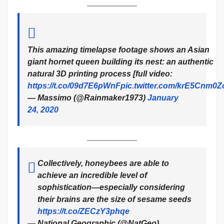
This amazing timelapse footage shows an Asian
giant hornet queen building its nest: an authentic
natural 3D printing process [full video:
https://t.co/09d7E6pWnF
pic.twitter.com/krE5Cnm0Z
— Massimo (@Rainmaker1973)
January
24, 2020
Collectively, honeybees are able to
achieve an incredible level of
sophistication—especially considering
their brains are the size of sesame seeds
https://t.co/ZECzY3phqe
— National Geographic (@NatGeo)