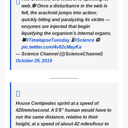
web.🕸 Once a disturbance in the web is
felt, the arachnid jumps into action;
quickly biting and paralyzing its victim —
enzymes are injected that begin
liquefying the organism’s internal organs.
🕷
#TimelapseTuesday
⏳
#Science
🥼
pic.twitter.com/4v62cMayKa
— Science Channel (@ScienceChannel)
October 29, 2019
House Centipedes sprint at a speed of
420mm/second. A 5’8” human would have to
run the same distance, relative to their
height, at a speed of about 42 miles/hour to