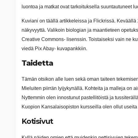
luontoa ja matkat ovat tarkoituksella suuntautuneet lu
Kuviani on täällä artikkeleissa ja Flickrissä. Keväällä
näkyvyyttä. Valikoin biologian ja maantieteen opetuks
Creative Commons- lisenssin. Toistaiseksi vain ne kuva
viedä Pix Abay- kuvapankkiin.
Taidetta
Tämän otsikon alle luen sekä oman taiteen tekemiseni
Mieluiten piirrän lyijykynällä. Kohteita ja malleja on a
Nyttemmin olen innostunut pastellitöistä ja tussiterällä
Kuopion Kansalaisopiston kursseilla olen ollut useita
Kotisivut
Kyllä näiden omien että muidenkin nettisivujen tekemin