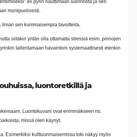
sehtimiseksi” eli pyrin nauttimaan luonnosta ja sen
an monipuolisesti.
ja ilman sen kummaisempia tavoitteita.
a siitäkin yritän olla ottamatta stressiä esim. pinnojen
yrinkin tallentamaan havaintoni systemaattisesti etenkin
huissa, luontoretkillä ja
kokemaani. Luontokuvani ovat enimmäkseen ns.
 paikoista, missä olen käynyt.
a. Esimerkiksi kulttuurimaisemissa toki näkyy myös