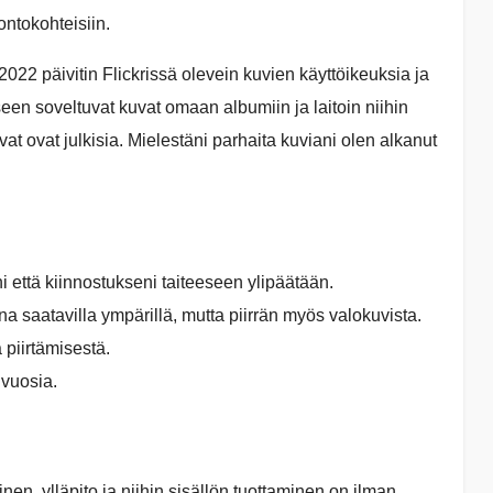
ontokohteisiin.
 2022 päivitin Flickrissä olevein kuvien käyttöikeuksia ja
een soveltuvat kuvat omaan albumiin ja laitoin niihin
t ovat julkisia. Mielestäni parhaita kuviani olen alkanut
 että kiinnostukseni taiteeseen ylipäätään.
ina saatavilla ympärillä, mutta piirrän myös valokuvista.
 piirtämisestä.
 vuosia.
en, ylläpito ja niihin sisällön tuottaminen on ilman