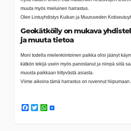
muuta myös mieluinen harrastus.
Olen Lintuyhdistys Kuikan ja Muuruveden Kotiseutuyhdi
Geokätköily on mukava yhdistel
ja muuta tietoa
Moni todella mielenkiintoinen paikka olisi jäänyt kä
kätkön tekijä usein myös panostanut ja niinpä siitä sa
muusta paikkaan liittyvästä asiasta.
Viime aikoina tämä harrastus on ruvennut hiipumaan.
F
T
W
a
w
h
c
i
a
e
t
t