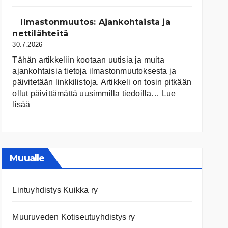
järvet
ja
Ilmastonmuutos: Ajankohtaista ja
niiden
nettilähteitä
tila
30.7.2026
Tähän artikkeliin kootaan uutisia ja muita
ajankohtaisia tietoja ilmastonmuutoksesta ja
päivitetään linkkilistoja. Artikkeli on tosin pitkään
ollut päivittämättä uusimmilla tiedoilla…
Lue
:
lisää
Ilmastonmuutos:
Ajankohtaista
ja
nettilähteitä
Muualle
Lintuyhdistys Kuikka ry
Muuruveden Kotiseutuyhdistys ry