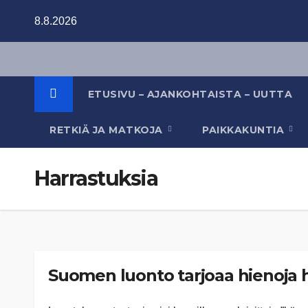
Skip
8.8.2026
to
content
ETUSIVU – AJANKOHTAISTA – UUTTA
RETKIÄ JA MATKOJA
PAIKKAKUNTIA
Harrastuksia
Suomen luonto tarjoaa hienoja h