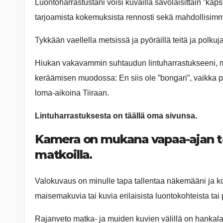
Luontoharrastustani voisi kuvailla savolaisittain ”käp
tarjoamista kokemuksista rennosti sekä mahdollisimm
Tykkään vaellella metsissä ja pyöräillä teitä ja polku
Hiukan vakavammin suhtaudun lintuharrastukseeni, mutt
keräämisen muodossa: En siis ole ”bongari”, vaikka p
loma-aikoina Tiiraan.
Lintuharrastuksesta on täällä oma sivunsa.
Kamera on mukana vapaa-ajan tou
matkoilla.
Valokuvaus on minulle tapa tallentaa näkemääni ja 
maisemakuvia tai kuvia erilaisista luontokohteista tai
Rajanveto matka- ja muiden kuvien välillä on hankala