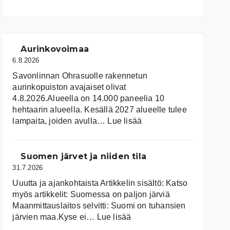
Aurinkovoimaa
6.8.2026
Savonlinnan Ohrasuolle rakennetun
aurinkopuiston avajaiset olivat
4.8.2026.Alueella on 14.000 paneelia 10
hehtaarin alueella. Kesällä 2027 alueelle tulee
:
lampaita, joiden avulla…
Lue lisää
Aurinkovoimaa
Suomen järvet ja niiden tila
31.7.2026
Uuutta ja ajankohtaista Artikkelin sisältö: Katso
myös artikkelit: Suomessa on pal­jon jär­viä
Maanmittauslaitos selvitti: Suomi on tuhansien
:
järvien maa.Kyse ei…
Lue lisää
Suomen