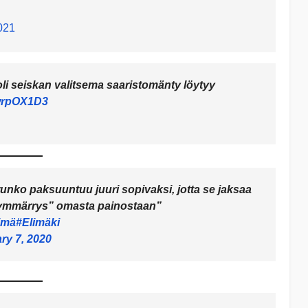
021
li seiskan valitsema saaristomänty löytyy
twrpOX1D3
runko paksuuntuu juuri sopivaksi, jotta se jaksaa
 ”ymmärrys” omasta painostaan”
imä
#Elimäki
ry 7, 2020