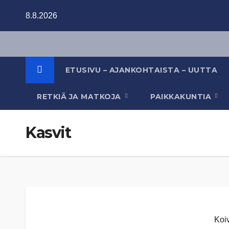
Skip
8.8.2026
to
content
ETUSIVU – AJANKOHTAISTA – UUTTA
RETKIÄ JA MATKOJA
PAIKKAKUNTIA
Kasvit
Koi