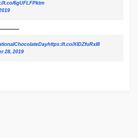
://t.co/6gUFLFPktm
2019
tionalChocolateDay
https://t.co/XIDZfuRxI8
r 28, 2019