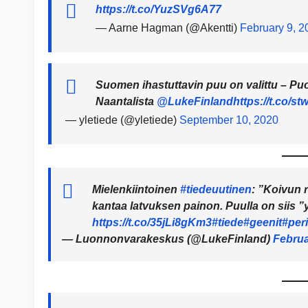
https://t.co/YuzSVg6A77
— Aarne Hagman (@Akentti)
February 9, 2
Suomen ihastuttavin puu on valittu – Puo
Naantalista
@LukeFinland
https://t.co/s
— yletiede (@yletiede)
September 10, 2020
Mielenkiintoinen
#tiedeuutinen
: ”Koivun 
kantaa latvuksen painon. Puulla on siis
https://t.co/35jLi8gKm3
#tiede
#geenit
#per
— Luonnonvarakeskus (@LukeFinland)
Februa