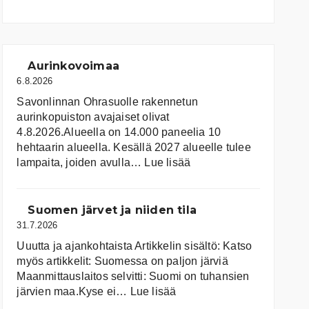
Aurinkovoimaa
6.8.2026
Savonlinnan Ohrasuolle rakennetun
aurinkopuiston avajaiset olivat
4.8.2026.Alueella on 14.000 paneelia 10
hehtaarin alueella. Kesällä 2027 alueelle tulee
:
lampaita, joiden avulla…
Lue lisää
Aurinkovoimaa
Suomen järvet ja niiden tila
31.7.2026
Uuutta ja ajankohtaista Artikkelin sisältö: Katso
myös artikkelit: Suomessa on pal­jon jär­viä
Maanmittauslaitos selvitti: Suomi on tuhansien
:
järvien maa.Kyse ei…
Lue lisää
Suomen