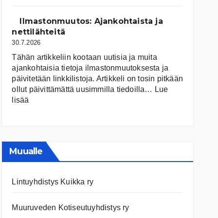
järvet
ja
Ilmastonmuutos: Ajankohtaista ja
niiden
nettilähteitä
tila
30.7.2026
Tähän artikkeliin kootaan uutisia ja muita
ajankohtaisia tietoja ilmastonmuutoksesta ja
päivitetään linkkilistoja. Artikkeli on tosin pitkään
ollut päivittämättä uusimmilla tiedoilla…
Lue
:
lisää
Ilmastonmuutos:
Ajankohtaista
ja
nettilähteitä
Muualle
Lintuyhdistys Kuikka ry
Muuruveden Kotiseutuyhdistys ry