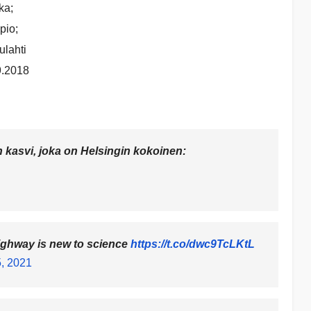
ka;
pio;
ulahti
9.2018
in kasvi, joka on Helsingin kokoinen:
highway is new to science
https://t.co/dwc9TcLKtL
, 2021