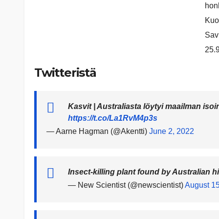
hon
Kuo
Sav
25.
Twitteristä
Kasvit | Australiasta löytyi maailman iso
https://t.co/La1RvM4p3s
— Aarne Hagman (@Akentti)
June 2, 2022
Insect-killing plant found by Australian 
— New Scientist (@newscientist)
August 15