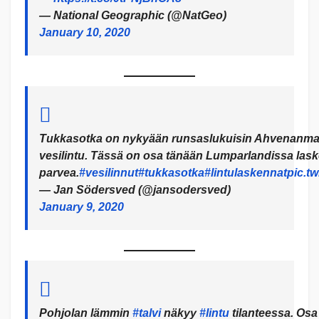
— National Geographic (@NatGeo)
January 10, 2020
Tukkasotka on nykyään runsaslukuisin Ahvenanmaal
vesilintu. Tässä on osa tänään Lumparlandissa lask
parvea.
#vesilinnut
#tukkasotka
#lintulaskennat
pic.t
— Jan Södersved (@jansodersved)
January 9, 2020
Pohjolan lämmin
#talvi
näkyy
#lintu
tilanteessa. Osa