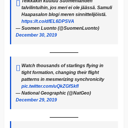
Telkkäkin kuuluu Suomenlahden
talvilintuihin, jos meri ei ole jäässä. Samuli
Haapasalon blogi meren sinnittelijöistä.
https://t.co/dfEL6DPSVA
— Suomen Luonto (@SuomenLuonto)
December 30, 2019
Watch thousands of starlings flying in
tight formation, changing their flight
patterns in mesmerizing synchronicity
pic.twitter.com/uQkZGfSkfl
— National Geographic (@NatGeo)
December 29, 2019