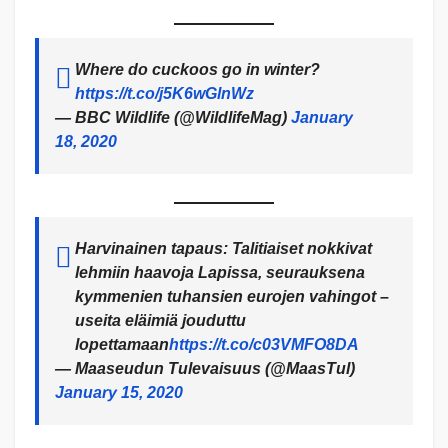
Where do cuckoos go in winter?
https://t.co/j5K6wGlnWz
— BBC Wildlife (@WildlifeMag)
January
18, 2020
Harvinainen tapaus: Talitiaiset nokkivat
lehmiin haavoja Lapissa, seurauksena
kymmenien tuhansien eurojen vahingot –
useita eläimiä jouduttu
lopettamaan
https://t.co/c03VMFO8DA
— Maaseudun Tulevaisuus (@MaasTul)
January 15, 2020