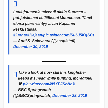
Laulujoutsenia talvehtii pitkin Suomea –
pohjoisimmat tietääkseni Muoniossa. Tämä
eloisa parvi viihtyy aivan Kajaanin
keskustassa.
#luonto
#Kajaani
pic.twitter.com/Su6J5KgSCt
— Antti S. Salovaara (@asspistefi)
December 30, 2019
Take a look at how still this kingfisher
keeps it’s head while hunting, incredible!
💙
pic.twitter.com/N5XFJScNbX
— BBC Springwatch
(@BBCSpringwatch)
December 28, 2019