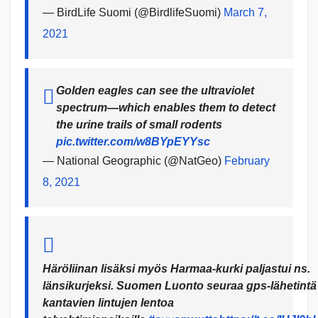
— BirdLife Suomi (@BirdlifeSuomi)
March 7,
2021
Golden eagles can see the ultraviolet
spectrum—which enables them to detect
the urine trails of small rodents
pic.twitter.com/w8BYpEYYsc
— National Geographic (@NatGeo)
February
8, 2021
Häröliinan lisäksi myös Harmaa-kurki paljastui ns.
länsikurjeksi. Suomen Luonto seuraa gps-lähetintä
kantavien lintujen lentoa