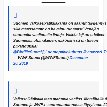
Suomen valkoselkätikkakanta on saanut täydennyst
sillä maassamme on havaittu runsaasti Venäjän
suunnalta vaeltaneita lintuja. Vaikka laji on edelleen
Suomessa uhanalainen, näköpiirissä on toivon
pilkahduksia!
@BirdlifeSuomi
@Luontopalvelut
https://t.co/ezczL
— WWF Suomi (@WWFSuomi)
December
20, 2019
Valkoselkätikalla taas mahtava vaellus. Metsähallitu
Suomen ja WWF:n seurantaotannassa löytyi noin 2