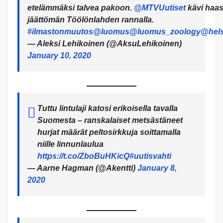
etelämmäksi talvea pakoon.
@MTVUutiset
kävi haas
jäättömän Töölönlahden rannalla.
#ilmastonmuutos
@luomus
@luomus_zoology
@hels
— Aleksi Lehikoinen (@AksuLehikoinen)
January 10, 2020
Tuttu lintulaji katosi erikoisella tavalla
Suomesta – ranskalaiset metsästäneet
hurjat määrät peltosirkkuja soittamalla
niille linnunlaulua
https://t.co/ZboBuHKicQ
#uutisvahti
— Aarne Hagman (@Akentti)
January 8,
2020