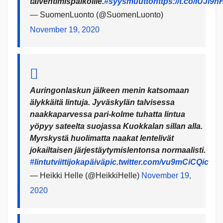
talvehtimispaikoille.
#syysmuutto
https://t.co/IUJI
— SuomenLuonto (@SuomenLuonto)
November 19, 2020
Auringonlaskun jälkeen menin katsomaan
älykkäitä lintuja. Jyväskylän talvisessa
naakkaparvessa pari-kolme tuhatta lintua
yöpyy sateelta suojassa Kuokkalan sillan alla.
Myrskystä huolimatta naakat lentelivät
jokailtaisen järjestäytymislentonsa normaalisti.
#lintutviittijokapäivä
pic.twitter.com/vu9mCiCQic
— Heikki Helle (@HeikkiHelle)
November 19,
2020