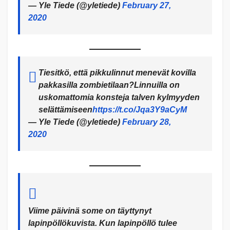
— Yle Tiede (@yletiede)
February 27,
2020
Tiesitkö, että pikkulinnut menevät kovilla
pakkasilla zombietilaan?Linnuilla on
uskomattomia konsteja talven kylmyyden
selättämiseen
https://t.co/Jqa3Y9aCyM
— Yle Tiede (@yletiede)
February 28,
2020
Viime päivinä some on täyttynyt
lapinpöllökuvista. Kun lapinpöllö tulee