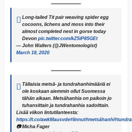
Long-tailed Tit pair weaving spider egg
cocoons, lichens and moss into their
almost completed nest in gorse today
Devon
pic.twitter.com/kZ5iP85GEt
— John Walters (@JWentomologist)
March 18, 2020
Tällaisia metsä- ja tundrahanhimääriä ei
ole koskaan aiemmin ollut Suomessa
tähän aikaan. Metsähanhia on paikoin jo
tuhansittain ja tundrahanhia sadoittain.
Lisää viikon lintutilanteesta:
https://t.co/awkMausvde
#linnut
#metsähanhi
#tundra
📷 Micha Fager