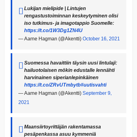
Lukijan mielipide | Lintujen
rengastustoiminnan keskeytyminen olisi
iso tutkimus- ja imagotappio Suomelle:
https://t.co/1W3Dg1ZN4U
— Aarne Hagman (@Akentti)
October 16, 2021
Suomessa havaittiin täysin uusi lintulaji:
hailuotolaisen mökin edustalle lennähti
harvinainen siperianlepinkäinen
https://t.co/ZRvUTmbytb
#uutisvahti
— Aarne Hagman (@Akentti)
September 9,
2021
Maansiirtoyrittäjän rakentamassa
pesäpenkassa asuu kymmeniä