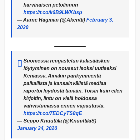
harvinaisen petolinnun
https://t.co/k6B9LWKbsp
— Aarne Hagman (@Akentti)
February 3,
2020
Suomessa rengastetun kalasääsken
löytyminen on noussut isoksi uutiseksi
Keniassa. Ainakin parikymmentä
paikallista ja kansainvälistä mediaa
raportoi löydöstä tänään. Toisin kuin eilen
kirjoitin, lintu on vielä hoidossa
vahvistumassa ennen vapautusta.
https://t.co/7EDCyTS8qE
— Seppo Knuuttila (@KnuuttilaS)
January 24, 2020