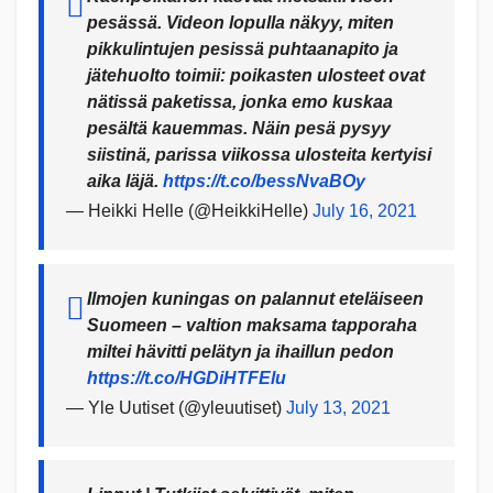
pesässä. Videon lopulla näkyy, miten
pikkulintujen pesissä puhtaanapito ja
jätehuolto toimii: poikasten ulosteet ovat
nätissä paketissa, jonka emo kuskaa
pesältä kauemmas. Näin pesä pysyy
siistinä, parissa viikossa ulosteita kertyisi
aika läjä.
https://t.co/bessNvaBOy
— Heikki Helle (@HeikkiHelle)
July 16, 2021
Ilmojen kuningas on palannut eteläiseen
Suomeen – valtion maksama tapporaha
miltei hävitti pelätyn ja ihaillun pedon
https://t.co/HGDiHTFElu
— Yle Uutiset (@yleuutiset)
July 13, 2021