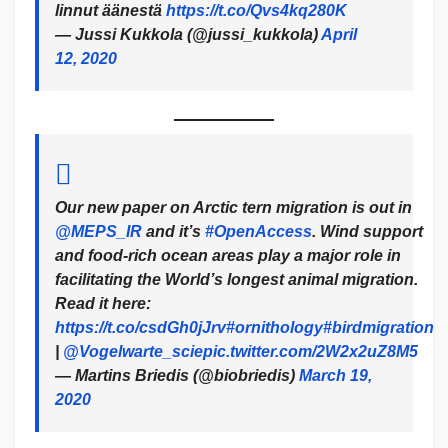
linnut äänestä
https://t.co/Qvs4kq280K
— Jussi Kukkola (@jussi_kukkola)
April
12, 2020
Our new paper on Arctic tern migration is out in
@MEPS_IR
and it’s
#OpenAccess
. Wind support
and food-rich ocean areas play a major role in
facilitating the World’s longest animal migration.
Read it here:
https://t.co/csdGh0jJrv
#ornithology
#birdmigration
|
@Vogelwarte_scie
pic.twitter.com/2W2x2uZ8M5
— Martins Briedis (@biobriedis)
March 19,
2020