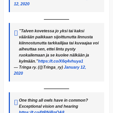
12, 2020
”Talven kovetessa jo yksi tai kaksi
väärään paikkaan sijoittunutta linnusta
kiinnostunutta tarkkailijaa tai kuvaajaa voi
aiheuttaa sen, ettei lintu pysty
ruokailemaan ja se kuolee nälkään ja
kylmään.”
https://t.co/X6q4vhuya1
— Tringa ry. (@Tringa_ry)
January 12,
2020
One thing all owls have in common?
Exceptional vision and hearing
https://t.co/0tPNjBnOA8