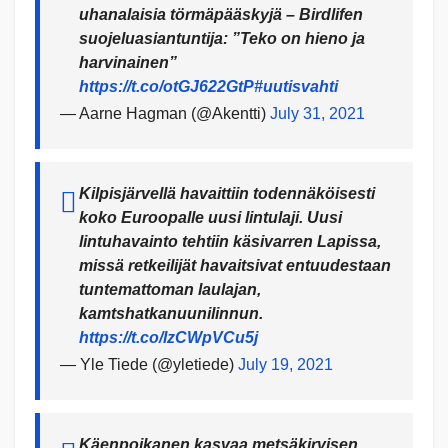
uhanalaisia törmäpääskyjä – Birdlifen
suojeluasiantuntija: ”Teko on hieno ja
harvinainen”
https://t.co/otGJ622GtP
#uutisvahti
— Aarne Hagman (@Akentti)
July 31, 2021
Kilpisjärvellä havaittiin todennäköisesti
koko Euroopalle uusi lintulaji. Uusi
lintuhavainto tehtiin käsivarren Lapissa,
missä retkeilijät havaitsivat entuudestaan
tuntemattoman laulajan,
kamtshatkanuunilinnun.
https://t.co/lzCWpVCu5j
— Yle Tiede (@yletiede)
July 19, 2021
Käenpoikanen kasvaa metsäkirvisen