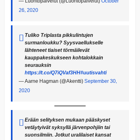
— Luontopalvelut (@Luontopalvelut)
October
26, 2020
Tuliko Triplasta pikkulintujen
surmanloukku? Syysvaellukselle
lähteneet tiaiset törmäilevät
kauppakeskukseen kohtalokkain
seurauksin
https://t.co/Q7iQVaf3HH
#uutisvahti
— Aarne Hagman (@Akentti)
September 30,
2020
Erään selityksen mukaan pääskyset
vetäytyivät syksyllä järvenpohjiin tai
suonsilmiin. Jotkut uralilaiset kansat