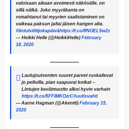
valoisaan aikaan avoimesti näkösälle, on
sillä nälkä. Joko myyräkanta on
romahtanut tai myyrien saalistaminen on
vaikeaa paksun ja/tai jäisen hangen alta.
#lintutviittijokapäivä
https://t.co/lfNOEL5w2z
— Heikki Helle (@HeikkiHelle)
February
18, 2020
Laulujoutsenten suuret parvet ruokailevat
jo pelloilla, pian saapuvat kotkat –
Lintujen kevätmuutto alkoi hyvin varhain
https://t.co/5FFlMKOzrC
#uutisvahti
— Aarne Hagman (@Akentti)
February 15,
2020