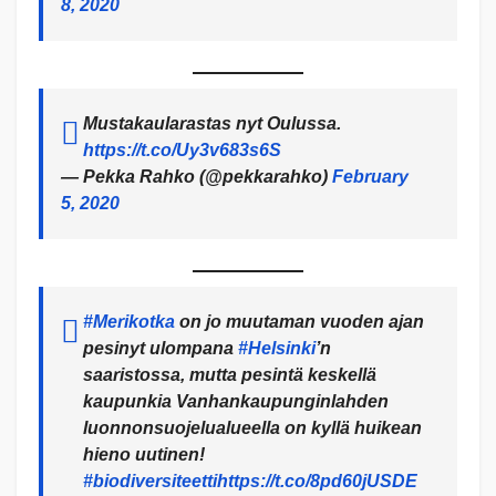
8, 2020
Mustakaularastas nyt Oulussa.
https://t.co/Uy3v683s6S
— Pekka Rahko (@pekkarahko)
February
5, 2020
#Merikotka
on jo muutaman vuoden ajan
pesinyt ulompana
#Helsinki
’n
saaristossa, mutta pesintä keskellä
kaupunkia Vanhankaupunginlahden
luonnonsuojelualueella on kyllä huikean
hieno uutinen!
#biodiversiteetti
https://t.co/8pd60jUSDE