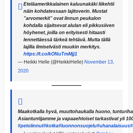
Eteläamerikkalainen kaluunakäki liikehtii
näin kohdatessaan lajitoverin. Mustat
”arvomerkit” ovat linnun peukalon
kohdalla sijaitsevat alulan eli pikkusiiven
höyhenet, joilla on erityisesti hitaasti
lennettäessä tärkeä tehtävä. Mutta tällä
lajilla ilmiselvästi muukin merkitys.
https://t.co/kONuTmMjj1
— Heikki Helle (@HeikkiHelle)
November 13,
2020
Maakotkalla hyvä, muuttohaukalla huono, tunturiha
Asiantuntijamme ja vapaaehtoiset tarkastivat yli 1
#petolinnut
#kotka
#luonnonsuojelu
#uhanalaisuus
#