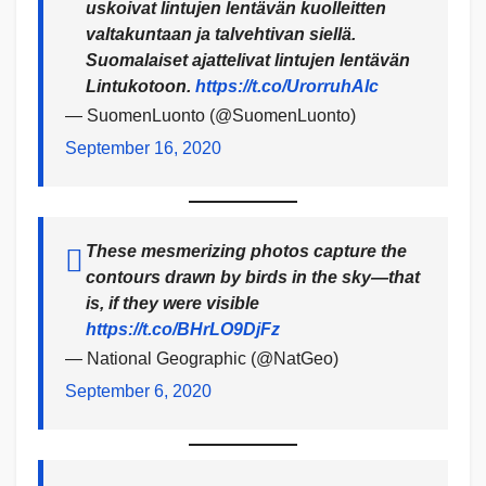
uskoivat lintujen lentävän kuolleitten
valtakuntaan ja talvehtivan siellä.
Suomalaiset ajattelivat lintujen lentävän
Lintukotoon.
https://t.co/UrorruhAlc
— SuomenLuonto (@SuomenLuonto)
September 16, 2020
These mesmerizing photos capture the
contours drawn by birds in the sky—that
is, if they were visible
https://t.co/BHrLO9DjFz
— National Geographic (@NatGeo)
September 6, 2020