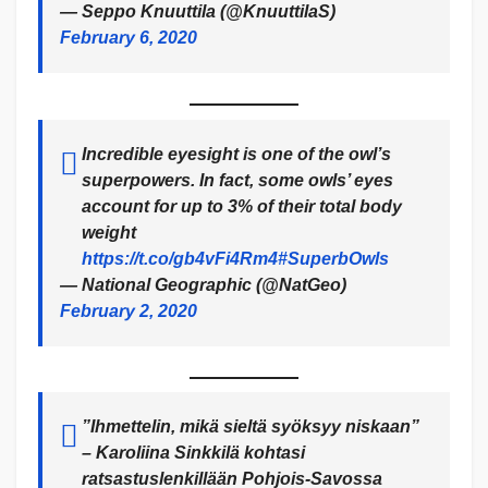
— Seppo Knuuttila (@KnuuttilaS)
February 6, 2020
Incredible eyesight is one of the owl’s
superpowers. In fact, some owls’ eyes
account for up to 3% of their total body
weight
https://t.co/gb4vFi4Rm4
#SuperbOwls
— National Geographic (@NatGeo)
February 2, 2020
”Ihmettelin, mikä sieltä syöksyy niskaan”
– Karoliina Sinkkilä kohtasi
ratsastuslenkillään Pohjois-Savossa