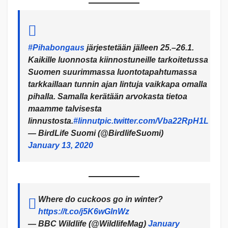
#Pihabongaus
järjestetään jälleen 25.–26.1.
Kaikille luonnosta kiinnostuneille tarkoitetussa
Suomen suurimmassa luontotapahtumassa
tarkkaillaan tunnin ajan lintuja vaikkapa omalla
pihalla. Samalla kerätään arvokasta tietoa
maamme talvisesta
linnustosta.
#linnut
pic.twitter.com/Vba22RpH1L
— BirdLife Suomi (@BirdlifeSuomi)
January 13, 2020
Where do cuckoos go in winter?
https://t.co/j5K6wGlnWz
— BBC Wildlife (@WildlifeMag)
January