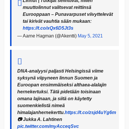
Linnut | Tutkijat selvittivät, miten
muuttolinnut valitsevat reittinsä
Eurooppaan – Punavarpuset viivyttelevät
tai kirivät vauhtia sään mukaan:
https://t.co/xQx6D5Jt3s
— Aarne Hagman (@Akentti)
May 5, 2021
DNA-analyysi paljasti Helsingissä viime
syksynä viipyneen linnun Suomen ja
Euroopan ensimmäiseksi althaea-alalajin
hernekertuksi. Tätä pidetään toisinaan
omana lajinaan, ja siitä on käytetty
suomenkielistä nimeä
himalajanhernekerttu.
https://t.co/zsjd4uYg6m
📷 Jukka A. Lahtinen
pic.twitter.com/myAcceqSvc