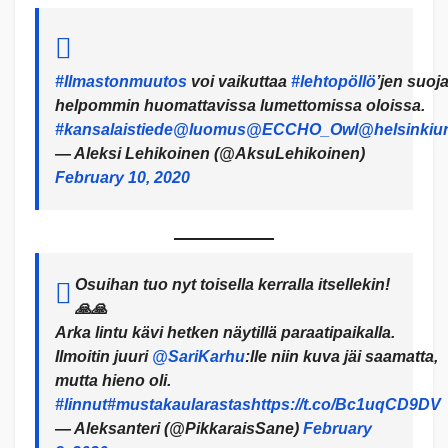
#Ilmastonmuutos
voi vaikuttaa
#lehtopöllö
’jen suo­j
helpommin huomattavissa lumettomissa oloissa.
#kansalaistiede
@luomus
@ECCHO_Owl
@helsinkiu
— Aleksi Lehikoinen (@AksuLehikoinen)
February 10, 2020
Osuihan tuo nyt toisella kerralla itsellekin!
🙏🙏
Arka lintu kävi hetken näytillä paraatipaikalla.
Ilmoitin juuri
@SariKarhu
:lle niin kuva jäi saamatta,
mutta hieno oli.
#linnut
#mustakaularastas
https://t.co/Bc1uqCD9DV
— Aleksanteri (@PikkaraisSane)
February