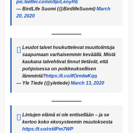
pic.twitter.com/o9prLeoyRE
— BirdLife Suomi (@BirdlifeSuomi)
March
20, 2020
Leudot talvet houkuttelevat muuttolintuja
saapumaan varhaisemmin keväällä. Mistä
kaukana talvehtivat linnut tietävät, että
pohjoisessa on poikkeuksellisen
lämmintä?
https://t.co/ifOrmlwKqq
— Yle Tiede (@yletiede)
March 13, 2020
Lintujen elämä ei ole entisellään – ja se
kertoo koko ekosysteemin muutoksesta
https://t.co/rxtilPm7WP