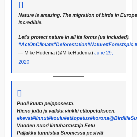
Nature is amazing. The migration of birds in Europ
Incredible.
Let’s protect nature in all its forms (us included).
#ActOnClimate
#Deforestation
#Nature
#Forests
pic.
— Mike Hudema (@MikeHudema)
June 29,
2020
Puoli kuuta peipposesta.
Hieno juttu ja vaikka vinkki etäopetukseen.
#kevät
#linnut
#koulu
#etäopetus
#korona
@BirdlifeS
Vuoden nuori lintuharrastaja Eetu
Paljakka tunnistaa Suomessa pesivät