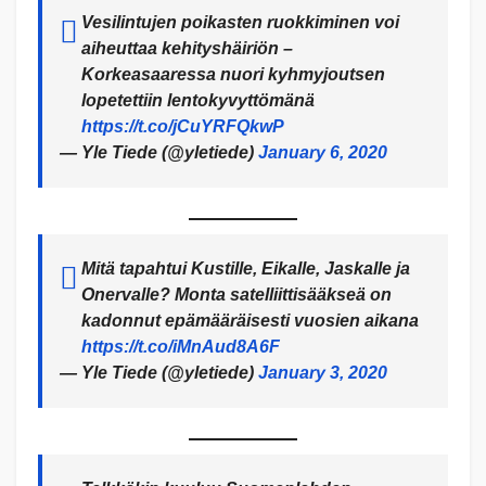
Vesilintujen poikasten ruokkiminen voi
aiheuttaa kehityshäiriön –
Korkeasaaressa nuori kyhmyjoutsen
lopetettiin lentokyvyttömänä
https://t.co/jCuYRFQkwP
— Yle Tiede (@yletiede)
January 6, 2020
Mitä tapahtui Kustille, Eikalle, Jaskalle ja
Onervalle? Monta satelliittisääkseä on
kadonnut epämääräisesti vuosien aikana
https://t.co/iMnAud8A6F
— Yle Tiede (@yletiede)
January 3, 2020