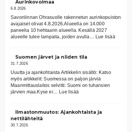
Aurinkovoimaa
6.8.2026
Savonlinnan Ohrasuolle rakennetun aurinkopuiston
avajaiset olivat 4.8.2026.Alueella on 14.000
paneelia 10 hehtaarin alueella. Kesällä 2027
:
alueelle tulee lampaita, joiden avulla…
Lue lisää
Aurink
Suomen järvet ja niiden tila
31.7.2026
Uuutta ja ajankohtaista Artikkelin sisältö: Katso
myös artikkelit: Suomessa on pal­jon jär­viä
Maanmittauslaitos selvitti: Suomi on tuhansien
:
järvien maa.Kyse ei…
Lue lisää
Suomen
järvet
ja
Ilmastonmuutos: Ajankohtaista ja
niiden
nettilähteitä
tila
30.7.2026