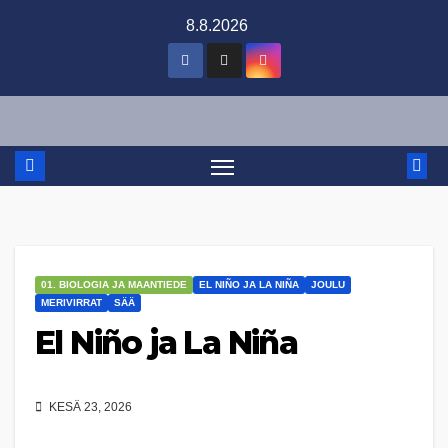
Skip
8.8.2026
to
content
01. BIOLOGIA JA MAANTIEDE
EL NIÑO JA LA NIÑA
JOULU
MERIVIRRAT
SÄÄ
El Niño ja La Niña
KESÄ 23, 2026