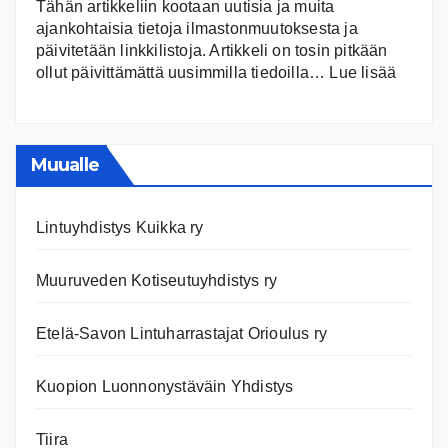
Tähän artikkeliin kootaan uutisia ja muita
ajankohtaisia tietoja ilmastonmuutoksesta ja
päivitetään linkkilistoja. Artikkeli on tosin pitkään
:
ollut päivittämättä uusimmilla tiedoilla…
Lue lisää
Ilmast
Ajanko
ja
nettiläh
Muualle
Lintuyhdistys Kuikka ry
Muuruveden Kotiseutuyhdistys ry
Etelä-Savon Lintuharrastajat Orioulus ry
Kuopion Luonnonystäväin Yhdistys
Tiira