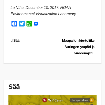
La Niña; December 10, 2017; NOAA
Environmental Visualization Laboratory
F
T
W
a
w
h
c
i
a
Artikkelien
Sää
Maapallon kiertoliike
e
t
t
b
t
s
Auringon ympäri ja
selaus
o
e
A
vuodenajat
o
r
p
k
p
Sää