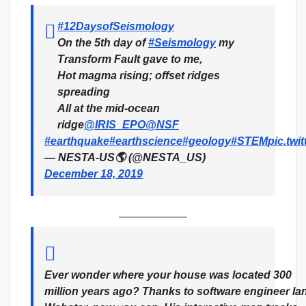
#12DaysofSeismology
On the 5th day of
#Seismology
my
Transform Fault gave to me,
Hot magma rising; offset ridges
spreading
All at the mid-ocean
ridge
@IRIS_EPO
@NSF
#earthquake
#earthscience
#geology
#STEM
pic.twi
— NESTA-US🌎 (@NESTA_US)
December 18, 2019
Ever wonder where your house was located 300
million years ago? Thanks to software engineer Ia