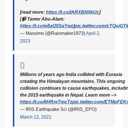
[read more:
https://t.co/IARXBN0kUc
]
[📹 Tamer Abu-Alam:
https://t.co/w5aQ5SaYwz
]
pic.twitter.com/cTQoiGT
— Massimo (@Rainmaker1973)
April 2,
2023
Millions of years ago India collided with Eurasia
creating the Himalayan mountains. This ongoing
collision continues to cause earthquakes, includi
the 2015 earthquake in Nepal. Learn more –>
https://t.co/6HRreTmcTz
pic.twitter.com/ETMpFE
— IRIS Earthquake Sci (@IRIS_EPO)
March 12, 2021