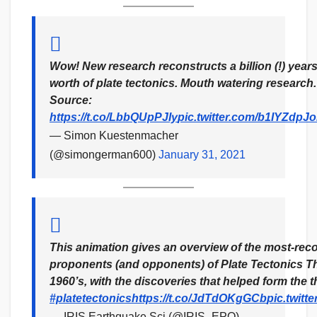
Wow! New research reconstructs a billion (!) year
worth of plate tectonics. Mouth watering research.
Source:
https://t.co/LbbQUpPJIy
pic.twitter.com/b1IYZdpJ
— Simon Kuestenmacher
(@simongerman600)
January 31, 2021
This animation gives an overview of the most-rec
proponents (and opponents) of Plate Tectonics Th
1960’s, with the discoveries that helped form the t
#platetectonics
https://t.co/JdTdOKgGCb
pic.twit
— IRIS Earthquake Sci (@IRIS_EPO)