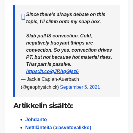
Since there’s always debate on this
topic, I’ll climb onto my soap box.
Slab pull IS convection. Cold,
negatively buoyant things are
convection. So yes, convection drives
PT, but not because hot material rises.
That part is passive.
https://t.co/qJRhgGjsz6
— Jackie Caplan-Auerbach
(@geophysichick)
September 5, 2021
Artikkelin sisältö:
Johdanto
Nettilähteitä (alasvetovalikko)