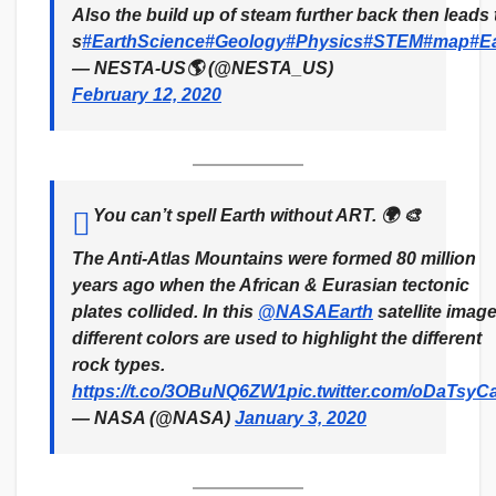
Also the build up of steam further back then leads
s
#EarthScience
#Geology
#Physics
#STEM
#map
#E
— NESTA-US🌎 (@NESTA_US)
February 12, 2020
You can’t spell Earth without ART. 🌍 🎨
The Anti-Atlas Mountains were formed 80 million
years ago when the African & Eurasian tectonic
plates collided. In this
@NASAEarth
satellite image
different colors are used to highlight the different
rock types.
https://t.co/3OBuNQ6ZW1
pic.twitter.com/oDaTsyC
— NASA (@NASA)
January 3, 2020