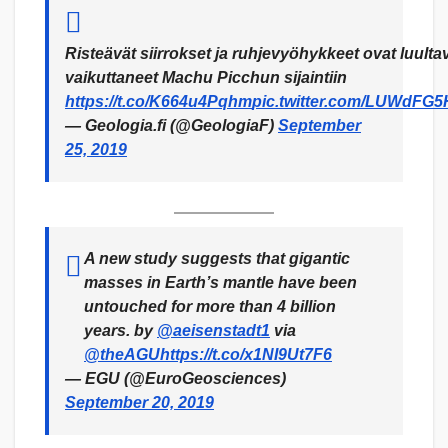
Risteävät siirrokset ja ruhjevyöhykkeet ovat luulta
vaikuttaneet Machu Picchun sijaintiin
https://t.co/K664u4Pqhm
pic.twitter.com/LUWdFG
— Geologia.fi (@GeologiaF)
September
25, 2019
A new study suggests that gigantic
masses in Earth’s mantle have been
untouched for more than 4 billion
years. by
@aeisenstadt1
via
@theAGU
https://t.co/x1NI9Ut7F6
— EGU (@EuroGeosciences)
September 20, 2019