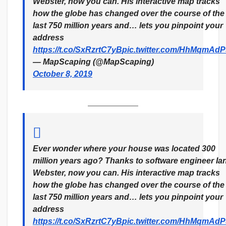
Webster, now you can. His interactive map tracks
how the globe has changed over the course of the
last 750 million years and… lets you pinpoint your
address
https://t.co/SxRzrtC7yB
pic.twitter.com/HhMqmAdP
— MapScaping (@MapScaping)
October 8, 2019
Ever wonder where your house was located 300
million years ago? Thanks to software engineer Ia
Webster, now you can. His interactive map tracks
how the globe has changed over the course of the
last 750 million years and… lets you pinpoint your
address
https://t.co/SxRzrtC7yB
pic.twitter.com/HhMqmAdP