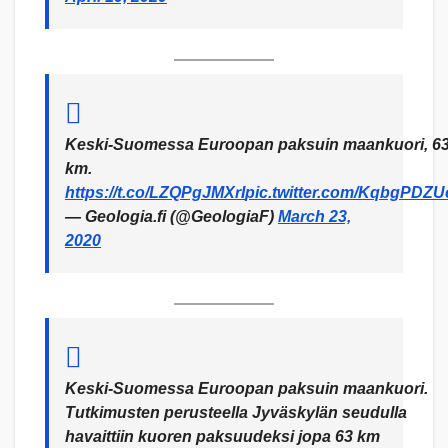
Keski-Suomessa Euroopan paksuin maankuori, 6
km.
https://t.co/LZQPgJMXrI
pic.twitter.com/KqbgPDZ
— Geologia.fi (@GeologiaF)
March 23,
2020
Keski-Suomessa Euroopan paksuin maankuori.
Tutkimusten perusteella Jyväskylän seudulla
havaittiin kuoren paksuudeksi jopa 63 km