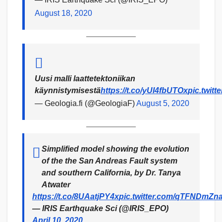
August 18, 2020
Uusi malli laattetektoniikan
käynnistymisestä
https://t.co/yUI4fbUTOx
pic.twit
— Geologia.fi (@GeologiaF)
August 5, 2020
Simplified model showing the evolution
of the the San Andreas Fault system
and southern California, by Dr. Tanya
Atwater
https://t.co/8UAatjPY4x
pic.twitter.com/qTFNDmZn
— IRIS Earthquake Sci (@IRIS_EPO)
April 10, 2020