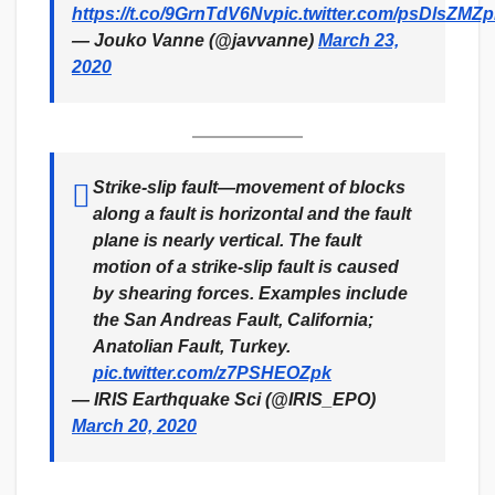
https://t.co/9GrnTdV6Nv
pic.twitter.com/psDlsZMZ
— Jouko Vanne (@javvanne)
March 23,
2020
Strike-slip fault—movement of blocks
along a fault is horizontal and the fault
plane is nearly vertical. The fault
motion of a strike-slip fault is caused
by shearing forces. Examples include
the San Andreas Fault, California;
Anatolian Fault, Turkey.
pic.twitter.com/z7PSHEOZpk
— IRIS Earthquake Sci (@IRIS_EPO)
March 20, 2020