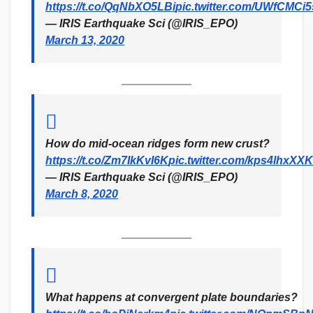
https://t.co/QqNbXO5LBi
pic.twitter.com/UWfCMCi
— IRIS Earthquake Sci (@IRIS_EPO)
March 13, 2020
How do mid-ocean ridges form new crust?
https://t.co/Zm7IkKvI6K
pic.twitter.com/kps4lhxXXK
— IRIS Earthquake Sci (@IRIS_EPO)
March 8, 2020
What happens at convergent plate boundaries?