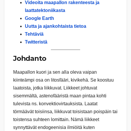
Videoita maapallon rakenteesta ja
laattatektoniikasta
Google Earth
Uutta ja ajankohtaista tietoa
Tehtäviä
Twitteristä
Johdanto
Maapallon kuori ja sen alla oleva vaipan
kiinteämpi osa on litosfääri, kivikehä. Se koostuu
laatoista, jotka liikkuvat. Liikkeet johtuvat
sisemmältä, astenofääristä maan pintaa kohti
tulevista ns. konvektiovirtauksista. Laatat
törmäävät toisiinsa, liikkuvat toisistaan poispäin tai
toistensa suhteen lomittain. Nämä liikkeet
synnyttävät endogeenisia ilmiöitä kuten