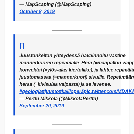
— MapScaping (@MapScaping)
October 8, 2019
Juustonkeiton yhteydessä havainnoitu vastine
mannerkuoren repeämälle. Hera (=maapallon vaip
konvektoi (=ylös-alas kiertoliike), ja lähtee repimää
juustomassaa (=mannerkuori) sivuille. Repeämää
heraa (=kivisulaa vaipasta) ja se levenee.
#geologia
#juusto
#kallioperä
pic.twitter.com/MD
— Perttu Mikkola (@MikkolaPerttu)
September 20, 2019