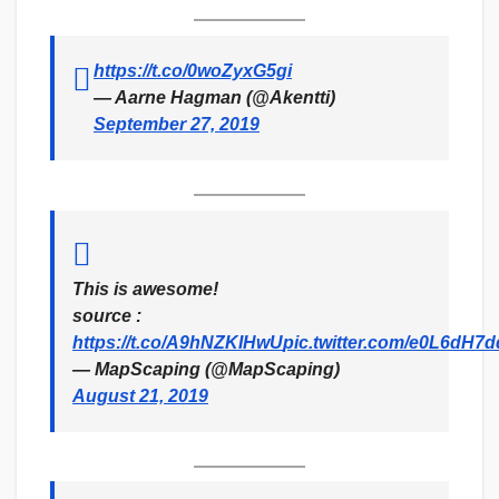
https://t.co/0woZyxG5gi
— Aarne Hagman (@Akentti)
September 27, 2019
This is awesome!
source :
https://t.co/A9hNZKIHwU
pic.twitter.com/e0L6dH7d
— MapScaping (@MapScaping)
August 21, 2019