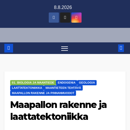
Skip
8.8.2026
to
content
01. BIOLOGIA JA MAANTIEDE
ENDOGENIA
GEOLOGIA
LAATTATEKTONIIKKA
MAANTIETEEN TEHTÄVÄ
MAAPALLON RAKENNE JA PINNANMUODOT
Maapallon rakenne ja
laattatektoniikka