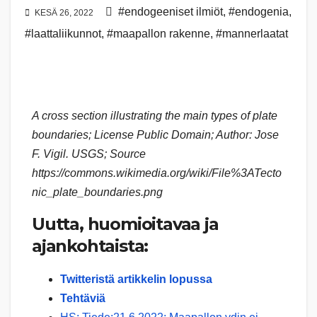
#endogeeniset ilmiöt
,
#endogenia
,
KESÄ 26, 2022
#laattaliikunnot
,
#maapallon rakenne
,
#mannerlaatat
A cross section illustrating the main types of plate
boundaries; License Public Domain; Author: Jose
F. Vigil. USGS; Source
https://commons.wikimedia.org/wiki/File%3ATecto
nic_plate_boundaries.png
Uutta, huomioitavaa ja
ajankohtaista:
Twitteristä artikkelin lopussa
Tehtäviä