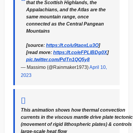
that the Scottish Highlands, the
Appalachians, and the Atlas are the
same mountain range, once
connected as the Central Pangean
Mountains
[source:
https://t.co/u9taoxLu3O
]
[read more:
https://t.co/eFPLlBDg0X
]
pic.twitter.com/PdTn1QQ5y8
— Massimo (@Rainmaker1973)
April 10,
2023
This animation shows how thermal convection
currents in the viscous mantle drive plate tectoni
(movement of rigid lithospheric plates) & controls
large-scale heat flow