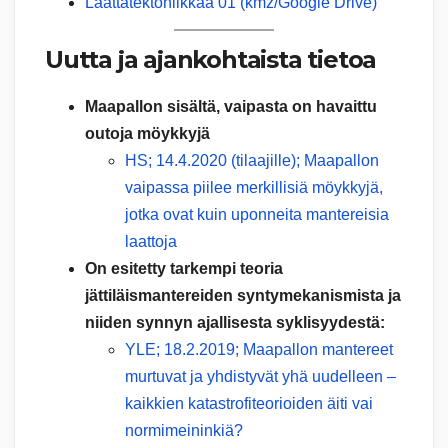
Laattatektoniikkaa 01 (kmz/Google Drive)
Uutta ja ajankohtaista tietoa
Maapallon sisältä, vaipasta on havaittu
outoja möykkyjä
HS; 14.4.2020 (tilaajille); Maapallon
vaipassa piilee merkillisiä möykkyjä,
jotka ovat kuin uponneita mantereisia
laattoja
On esitetty tarkempi teoria
jättiläismantereiden syntymekanismista ja
niiden synnyn ajallisesta syklisyydestä:
YLE; 18.2.2019; Maapallon mantereet
murtuvat ja yhdistyvät yhä uudelleen –
kaikkien katastrofiteorioiden äiti vai
normimeininkiä?