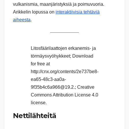
vulkanismia, maanjäristyksiä ja poimuvuoria.
Arikkelin lopussa on
interaktiivisia tehtäviä
aiheesta
.
Litosfäärilaattojen erkanemis- ja
törmäysvyöhykkeet; Download
for free at
http://cnx.org/contents/2e737be8-
ea65-48c3-aa0a-
9f35b4c6a966@19.2.; Creative
Commons Attribution License 4.0
license.
Nettilähteitä