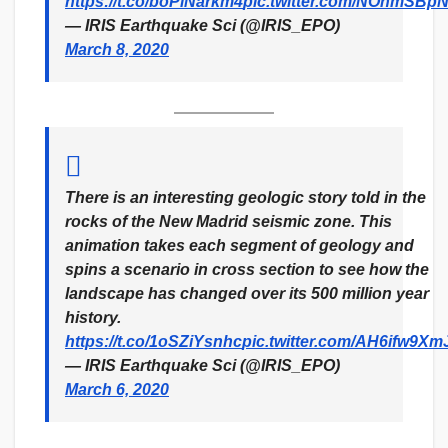
https://t.co/boPiNarkm4
pic.twitter.com/NOnmSBp
— IRIS Earthquake Sci (@IRIS_EPO)
March 8, 2020
There is an interesting geologic story told in the
rocks of the New Madrid seismic zone. This
animation takes each segment of geology and
spins a scenario in cross section to see how the
landscape has changed over its 500 million year
history.
https://t.co/1oSZiYsnhc
pic.twitter.com/AH6ifw9Xm
— IRIS Earthquake Sci (@IRIS_EPO)
March 6, 2020