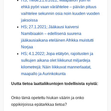
HS; Tiede;21.6.2022; Maapallon ydin ei
ehkä pyöri vaan värähtelee – päivän pituus
vaihtelee sekunnin osia noin kuuden vuoden
jaksoissa
HS; 27.1.2021; Jääkausi kaiversi
Namibiaakin – edellisenä suurena
jääkausiaikana eteläinen Afrikka muistutti
Norjaa
HS; 4.1.2022; Jopa etätyön, rajoitusten ja
sulkujen aikana olet liikkunut miljardeja
kilometrejä: Näin liikkuvat mannerlaatat,
maapallo ja Aurinkokunta
Uutta tietoa laattaliikuntojen todellisista syistä:
Onko tämä opetettu hiukan väärin ja onko
oppikirjoissa epätarkkaa tietoa?