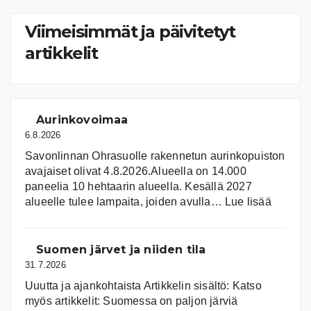
Viimeisimmät ja päivitetyt
artikkelit
Aurinkovoimaa
6.8.2026
Savonlinnan Ohrasuolle rakennetun aurinkopuiston
avajaiset olivat 4.8.2026.Alueella on 14.000
paneelia 10 hehtaarin alueella. Kesällä 2027
:
alueelle tulee lampaita, joiden avulla…
Lue lisää
Aurink
Suomen järvet ja niiden tila
31.7.2026
Uuutta ja ajankohtaista Artikkelin sisältö: Katso
myös artikkelit: Suomessa on pal­jon jär­viä