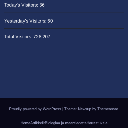
Today's Visitors:
36
Yesterday's Visitors:
60
Total Visitors:
728 207
Proudly powered by WordPress
|
Theme: Newsup by
Themeansar
.
Home
Artikkelit
Biologiaa ja maantiedettä
Harrastuksia