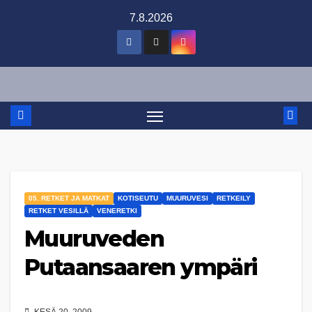
Skip
7.8.2026
to
content
05. RETKET JA MATKAT
KOTISEUTU
MUURUVESI
RETKEILY
RETKET VESILLÄ
VENERETKI
Muuruveden
Putaansaaren ympäri