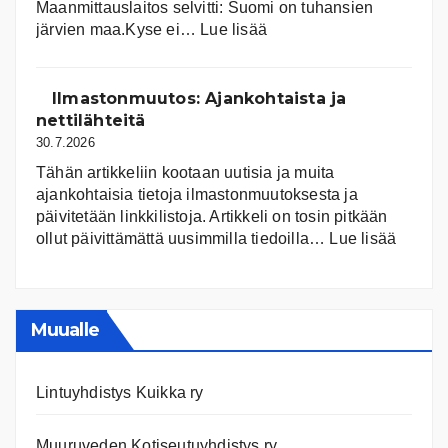
Maanmittauslaitos selvitti: Suomi on tuhansien
:
järvien maa.Kyse ei…
Lue lisää
Suomen
järvet
ja
Ilmastonmuutos: Ajankohtaista ja
niiden
nettilähteitä
tila
30.7.2026
Tähän artikkeliin kootaan uutisia ja muita
ajankohtaisia tietoja ilmastonmuutoksesta ja
päivitetään linkkilistoja. Artikkeli on tosin pitkään
:
ollut päivittämättä uusimmilla tiedoilla…
Lue lisää
Ilmast
Ajanko
ja
nettiläh
Muualle
Lintuyhdistys Kuikka ry
Muuruveden Kotiseutuyhdistys ry