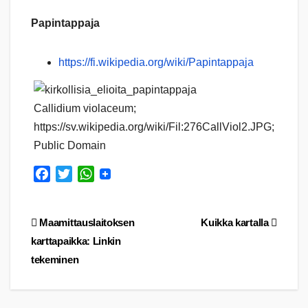
Papintappaja
https://fi.wikipedia.org/wiki/Papintappaja
Callidium violaceum;
https://sv.wikipedia.org/wiki/Fil:276CallViol2.JPG;
Public Domain
F
T
W
a
w
h
c
i
a
Artikkelien
Maamittauslaitoksen
Kuikka kartalla
e
t
t
b
t
s
karttapaikka: Linkin
selaus
o
e
A
tekeminen
o
r
p
k
p