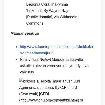
Begonia Corallina-ryhmä
’Luzerna’; By Wayne Ray
[Public domain], via Wikimedia
Commons
Maarianverijuuri
http://www.luontoportti.com/suomi/fi/kukkaka
svit/maarianverijuuri
Nimi viittaa Neitsyt Mariaan ja kasvilla
uskottiin olevan verenvuotoa tyrehdyttävä
vaikutus
Agrimonia eupatoria; By O.Pichard
(Own work) [GFDL
(http://www.gnu.org/copyleft/fdl.html) or