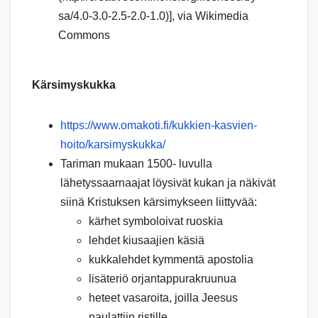
sa/4.0-3.0-2.5-2.0-1.0)], via Wikimedia
Commons
Kärsimyskukka
https://www.omakoti.fi/kukkien-kasvien-
hoito/karsimyskukka/
Tariman mukaan 1500- luvulla
lähetyssaarnaajat löysivät kukan ja näkivät
siinä Kristuksen kärsimykseen liittyvää:
kärhet symboloivat ruoskia
lehdet kiusaajien käsiä
kukkalehdet kymmentä apostolia
lisäteriö orjantappurakruunua
heteet vasaroita, joilla Jeesus
naulattiin ristille