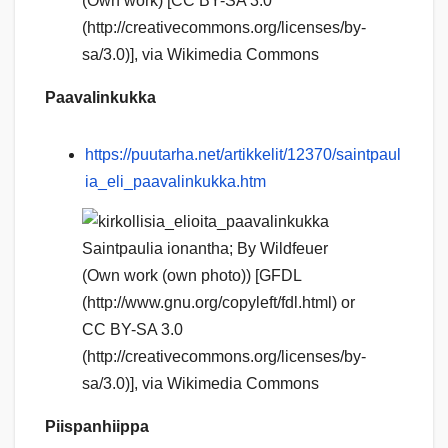
(Own work) [CC BY-SA 3.0
(http://creativecommons.org/licenses/by-
sa/3.0)], via Wikimedia Commons
Paavalinkukka
https://puutarha.net/artikkelit/12370/saintpaul
ia_eli_paavalinkukka.htm
Saintpaulia ionantha; By Wildfeuer
(Own work (own photo)) [GFDL
(http://www.gnu.org/copyleft/fdl.html) or
CC BY-SA 3.0
(http://creativecommons.org/licenses/by-
sa/3.0)], via Wikimedia Commons
Piispanhiippa