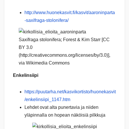
http://www.huonekasvit.fi/kasvit/aaroninparta
-saxifraga-stolonifera/
Saxifraga stolonifera; Forest & Kim Starr [CC
BY 3.0
(http://creativecommons.org/licenses/by/3.0)],
via Wikimedia Commons
Enkelinsiipi
https://puutarha.net/kasvikortisto/huonekasvit
/enkelinsiipi_1147.htm
Lehdet ovat alta punertavia ja niiden
yläpinnalla on hopean näköisiä pilkkuja