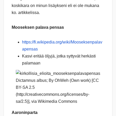
koskikara on minun lisäykseni eli ei ole mukana
ko. artikkelissa.
Mooseksen palava pensas
https://fi.wikipedia.org/wiki/Mooseksenpalav
apensas
Kasvi eritää öljyjä, jotka syttyvät herkästi
palamaan
Dictamnus albus; By OhWeh (Own work) [CC
BY-SA 2.5
(http://creativecommons.org/licenses/by-
sa/2.5)], via Wikimedia Commons
Aaroninparta