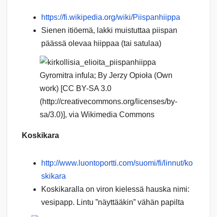
https://fi.wikipedia.org/wiki/Piispanhiippa
Sienen itiöemä, lakki muistuttaa piispan
päässä olevaa hiippaa (tai satulaa)
Gyromitra infula; By Jerzy Opioła (Own
work) [CC BY-SA 3.0
(http://creativecommons.org/licenses/by-
sa/3.0)], via Wikimedia Commons
Koskikara
http://www.luontoportti.com/suomi/fi/linnut/ko
skikara
Koskikaralla on viron kielessä hauska nimi:
vesipapp. Lintu ”näyttääkin” vähän papilta