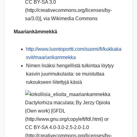
CC BY-SA 3.0
(http://creativecommons.org/licenses/by-
sa/3.0)], via Wikimedia Commons
Maariankämmekkä
http://www.luontoportti.com/suomi/fi/kukkaka
svit/maariankammekka
Nimen lisäksi hengellistä tulkintaa löytyy
kasvin juurimukulasta: se muistuttaa
rukoukseen liitettyjä käsiä
Dactylorhiza maculata; By Jerzy Opioła
(Own work) [GFDL
(http://www.gnu.org/copyleft/fdl.html) or
CC BY-SA 4.0-3.0-2.5-2.0-1.0
(http://creativecommons.org/licenses/by-