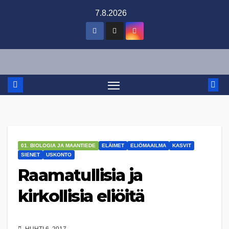
Skip
7.8.2026
to
content
01. BIOLOGIA JA MAANTIEDE
ELÄIMET
ELIÖMAAILMA
KASVIT
SIENET
USKONTO
Raamatullisia ja
kirkollisia eliöitä