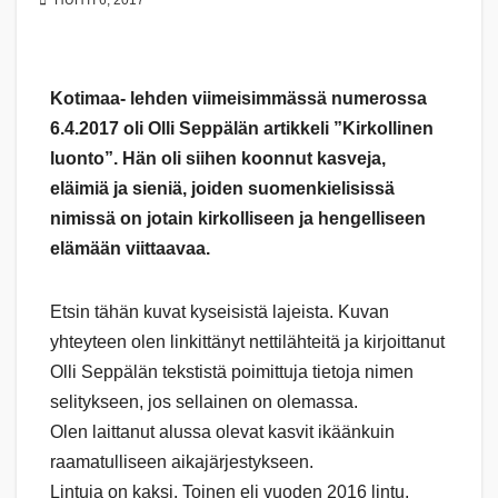
HUHTI 6, 2017
Kotimaa- lehden viimeisimmässä numerossa
6.4.2017 oli Olli Seppälän artikkeli ”Kirkollinen
luonto”. Hän oli siihen koonnut kasveja,
eläimiä ja sieniä, joiden suomenkielisissä
nimissä on jotain kirkolliseen ja hengelliseen
elämään viittaavaa.
Etsin tähän kuvat kyseisistä lajeista. Kuvan
yhteyteen olen linkittänyt nettilähteitä ja kirjoittanut
Olli Seppälän tekstistä poimittuja tietoja nimen
selitykseen, jos sellainen on olemassa.
Olen laittanut alussa olevat kasvit ikäänkuin
raamatulliseen aikajärjestykseen.
Lintuja on kaksi. Toinen eli vuoden 2016 lintu,