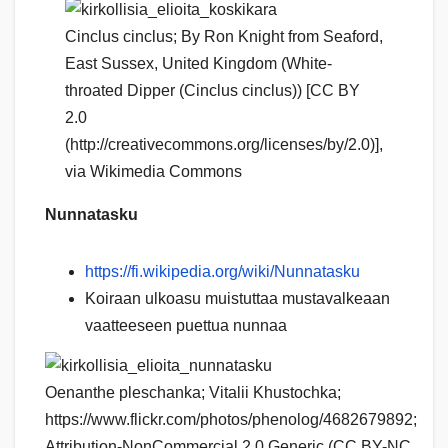
Cinclus cinclus; By Ron Knight from Seaford,
East Sussex, United Kingdom (White-
throated Dipper (Cinclus cinclus)) [CC BY
2.0
(http://creativecommons.org/licenses/by/2.0)],
via Wikimedia Commons
Nunnatasku
https://fi.wikipedia.org/wiki/Nunnatasku
Koiraan ulkoasu muistuttaa mustavalkeaan
vaatteeseen puettua nunnaa
Oenanthe pleschanka; Vitalii Khustochka;
https://www.flickr.com/photos/phenolog/4682679892;
Attribution-NonCommercial 2.0 Generic (CC BY-NC