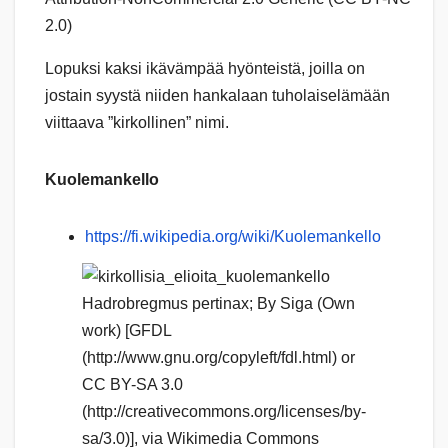
2.0)
Lopuksi kaksi ikävämpää hyönteistä, joilla on
jostain syystä niiden hankalaan tuholaiselämään
viittaava ”kirkollinen” nimi.
Kuolemankello
https://fi.wikipedia.org/wiki/Kuolemankello
Hadrobregmus pertinax; By Siga (Own
work) [GFDL
(http://www.gnu.org/copyleft/fdl.html) or
CC BY-SA 3.0
(http://creativecommons.org/licenses/by-
sa/3.0)], via Wikimedia Commons