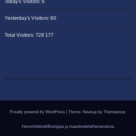
Today's Visitors:
6
Yesterday's Visitors:
60
Total Visitors:
728 177
Proudly powered by WordPress
|
Theme: Newsup by
Themeansar
.
Home
Artikkelit
Biologiaa ja maantiedettä
Harrastuksia