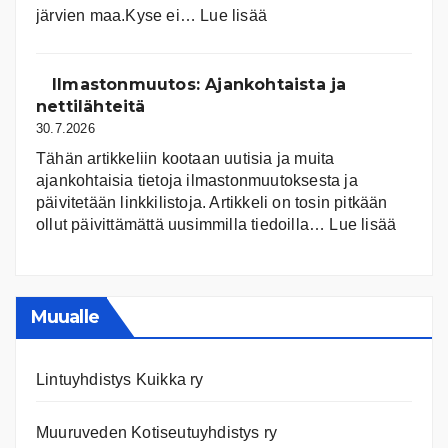
:
järvien maa.Kyse ei…
Lue lisää
Suomen
järvet
ja
Ilmastonmuutos: Ajankohtaista ja
niiden
nettilähteitä
tila
30.7.2026
Tähän artikkeliin kootaan uutisia ja muita
ajankohtaisia tietoja ilmastonmuutoksesta ja
päivitetään linkkilistoja. Artikkeli on tosin pitkään
:
ollut päivittämättä uusimmilla tiedoilla…
Lue lisää
Ilmast
Ajanko
ja
nettiläh
Muualle
Lintuyhdistys Kuikka ry
Muuruveden Kotiseutuyhdistys ry