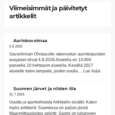
Viimeisimmät ja päivitetyt
artikkelit
Aurinkovoimaa
6.8.2026
Savonlinnan Ohrasuolle rakennetun aurinkopuiston
avajaiset olivat 4.8.2026.Alueella on 14.000
paneelia 10 hehtaarin alueella. Kesällä 2027
:
alueelle tulee lampaita, joiden avulla…
Lue lisää
Aurink
Suomen järvet ja niiden tila
31.7.2026
Uuutta ja ajankohtaista Artikkelin sisältö: Katso
myös artikkelit: Suomessa on pal­jon jär­viä
Maanmittauslaitos selvitti: Suomi on tuhansien