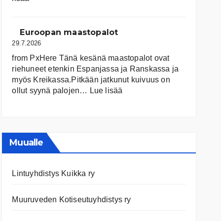
Ilmastonmuutos:
Ajankohtaista
ja
Euroopan maastopalot
nettilähteitä
29.7.2026
from PxHere Tänä kesänä maastopalot ovat
riehuneet etenkin Espanjassa ja Ranskassa ja
myös Kreikassa.Pitkään jatkunut kuivuus on
:
ollut syynä palojen…
Lue lisää
Euroopan
maastopalot
Muualle
Lintuyhdistys Kuikka ry
Muuruveden Kotiseutuyhdistys ry