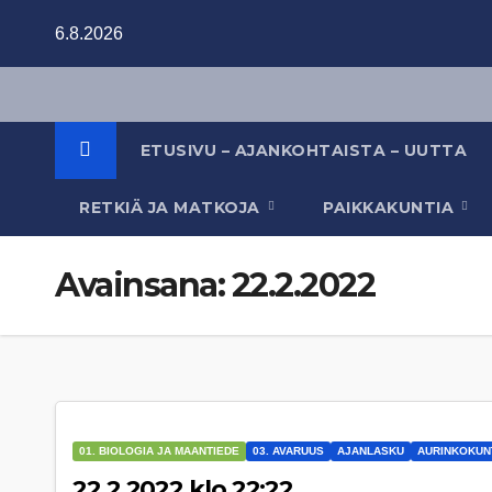
Skip
6.8.2026
to
content
ETUSIVU – AJANKOHTAISTA – UUTTA
RETKIÄ JA MATKOJA
PAIKKAKUNTIA
Avainsana:
22.2.2022
01. BIOLOGIA JA MAANTIEDE
03. AVARUUS
AJANLASKU
AURINKOKUN
22.2.2022 klo 22:22