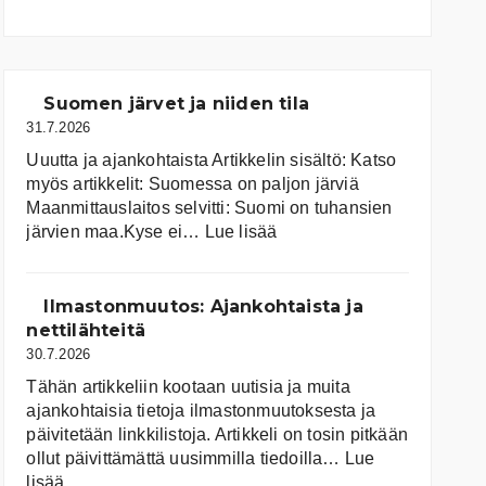
Suomen järvet ja niiden tila
31.7.2026
Uuutta ja ajankohtaista Artikkelin sisältö: Katso
myös artikkelit: Suomessa on pal­jon jär­viä
Maanmittauslaitos selvitti: Suomi on tuhansien
:
järvien maa.Kyse ei…
Lue lisää
Suomen
järvet
ja
Ilmastonmuutos: Ajankohtaista ja
niiden
nettilähteitä
tila
30.7.2026
Tähän artikkeliin kootaan uutisia ja muita
ajankohtaisia tietoja ilmastonmuutoksesta ja
päivitetään linkkilistoja. Artikkeli on tosin pitkään
ollut päivittämättä uusimmilla tiedoilla…
Lue
:
lisää