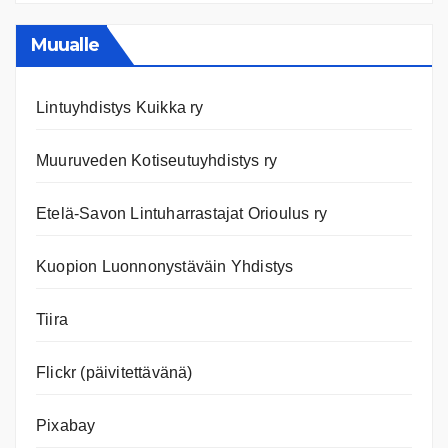
ja
nettiläh
Muualle
Lintuyhdistys Kuikka ry
Muuruveden Kotiseutuyhdistys ry
Etelä-Savon Lintuharrastajat Orioulus ry
Kuopion Luonnonystäväin Yhdistys
Tiira
Flickr (päivitettävänä)
Pixabay