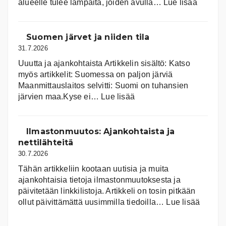
:
alueelle tulee lampaita, joiden avulla…
Lue lisää
Aurink
Suomen järvet ja niiden tila
31.7.2026
Uuutta ja ajankohtaista Artikkelin sisältö: Katso
myös artikkelit: Suomessa on pal­jon jär­viä
Maanmittauslaitos selvitti: Suomi on tuhansien
:
järvien maa.Kyse ei…
Lue lisää
Suomen
järvet
ja
Ilmastonmuutos: Ajankohtaista ja
niiden
nettilähteitä
tila
30.7.2026
Tähän artikkeliin kootaan uutisia ja muita
ajankohtaisia tietoja ilmastonmuutoksesta ja
päivitetään linkkilistoja. Artikkeli on tosin pitkään
:
ollut päivittämättä uusimmilla tiedoilla…
Lue lisää
Ilmast
Ajanko