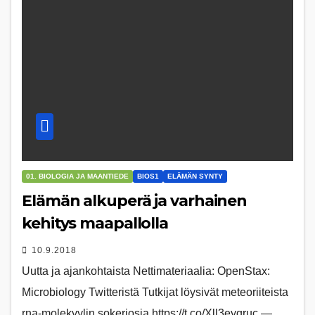
01. BIOLOGIA JA MAANTIEDE
BIOS1
ELÄMÄN SYNTY
Elämän alkuperä ja varhainen
kehitys maapallolla
10.9.2018
Uutta ja ajankohtaista Nettimateriaalia: OpenStax:
Microbiology Twitteristä Tutkijat löysivät meteoriiteista
rna-molekyylin sokeriosia https://t.co/Xll3eyqruc —