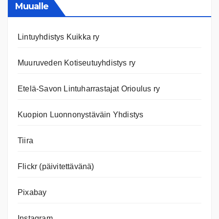
nettiläh
Muualle
Lintuyhdistys Kuikka ry
Muuruveden Kotiseutuyhdistys ry
Etelä-Savon Lintuharrastajat Orioulus ry
Kuopion Luonnonystäväin Yhdistys
Tiira
Flickr (päivitettävänä)
Pixabay
Instagram