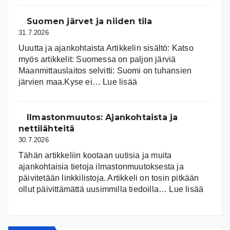
Suomen järvet ja niiden tila
31.7.2026
Uuutta ja ajankohtaista Artikkelin sisältö: Katso
myös artikkelit: Suomessa on pal­jon jär­viä
Maanmittauslaitos selvitti: Suomi on tuhansien
:
järvien maa.Kyse ei…
Lue lisää
Suomen
järvet
ja
Ilmastonmuutos: Ajankohtaista ja
niiden
nettilähteitä
tila
30.7.2026
Tähän artikkeliin kootaan uutisia ja muita
ajankohtaisia tietoja ilmastonmuutoksesta ja
päivitetään linkkilistoja. Artikkeli on tosin pitkään
:
ollut päivittämättä uusimmilla tiedoilla…
Lue lisää
Ilmast
Ajanko
ja