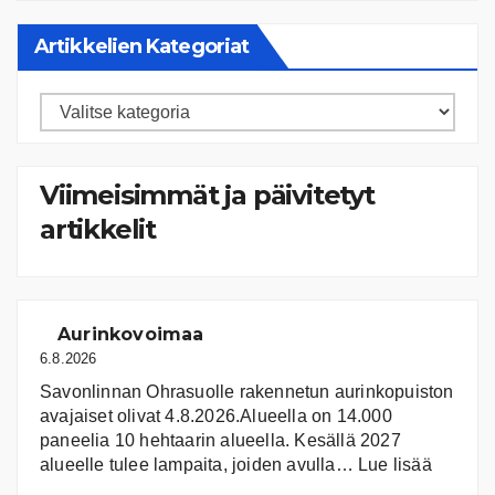
Artikkelien Kategoriat
Artikkelien
kategoriat
Viimeisimmät ja päivitetyt
artikkelit
Aurinkovoimaa
6.8.2026
Savonlinnan Ohrasuolle rakennetun aurinkopuiston
avajaiset olivat 4.8.2026.Alueella on 14.000
paneelia 10 hehtaarin alueella. Kesällä 2027
:
alueelle tulee lampaita, joiden avulla…
Lue lisää
Aurink