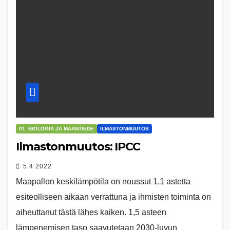
01. BIOLOGIA JA MAANTIEDE
ILMASTONMUUTOS
Ilmastonmuutos: IPCC
5.4.2022
Maapallon keskilämpötila on noussut 1,1 astetta
esiteolliseen aikaan verrattuna ja ihmisten toiminta on
aiheuttanut tästä lähes kaiken. 1,5 asteen
lämpenemisen taso saavutetaan 2030-luvun