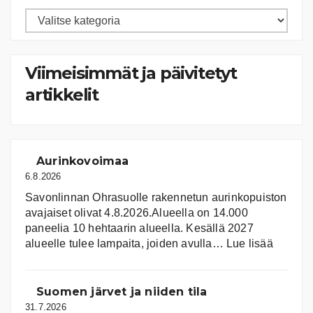
Artikkelien
kategoriat
Viimeisimmät ja päivitetyt
artikkelit
Aurinkovoimaa
6.8.2026
Savonlinnan Ohrasuolle rakennetun aurinkopuiston
avajaiset olivat 4.8.2026.Alueella on 14.000
paneelia 10 hehtaarin alueella. Kesällä 2027
:
alueelle tulee lampaita, joiden avulla…
Lue lisää
Aurink
Suomen järvet ja niiden tila
31.7.2026