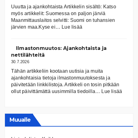
Uuutta ja ajankohtaista Artikkelin sisältö: Katso
myös artikkelit: Suomessa on pal­jon jär­viä
Maanmittauslaitos selvitti: Suomi on tuhansien
:
järvien maa.Kyse ei…
Lue lisää
Suomen
järvet
ja
Ilmastonmuutos: Ajankohtaista ja
niiden
nettilähteitä
tila
30.7.2026
Tähän artikkeliin kootaan uutisia ja muita
ajankohtaisia tietoja ilmastonmuutoksesta ja
päivitetään linkkilistoja. Artikkeli on tosin pitkään
:
ollut päivittämättä uusimmilla tiedoilla…
Lue lisää
Ilmast
Ajanko
ja
nettiläh
Muualle