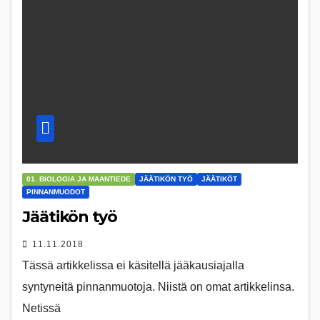
01. BIOLOGIA JA MAANTIEDE
JÄÄTIKÖN TYÖ
JÄÄTIKÖT
PINNANMUODOT
Jäätikön työ
11.11.2018
Tässä artikkelissa ei käsitellä jääkausiajalla
syntyneitä pinnanmuotoja. Niistä on omat artikkelinsa.
Netissä