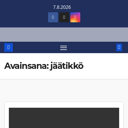
Skip
7.8.2026
to
content
Avainsana:
jäätikkö