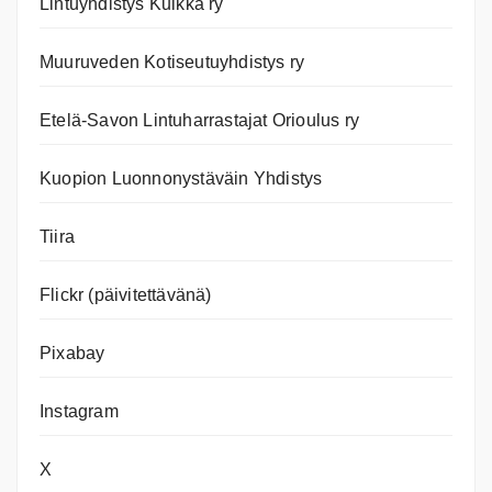
Lintuyhdistys Kuikka ry
Muuruveden Kotiseutuyhdistys ry
Etelä-Savon Lintuharrastajat Orioulus ry
Kuopion Luonnonystäväin Yhdistys
Tiira
Flickr (päivitettävänä)
Pixabay
Instagram
X