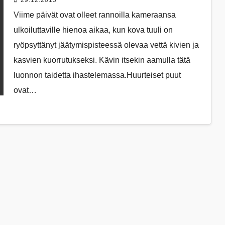
29.12.2015
Viime päivät ovat olleet rannoilla kameraansa
ulkoiluttaville hienoa aikaa, kun kova tuuli on
ryöpsyttänyt jäätymispisteessä olevaa vettä kivien ja
kasvien kuorrutukseksi. Kävin itsekin aamulla tätä
luonnon taidetta ihastelemassa.Huurteiset puut
ovat…