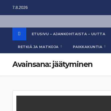
Skip
7.8.2026
to
content
ETUSIVU – AJANKOHTAISTA – UUTTA
RETKIÄ JA MATKOJA
PAIKKAKUNTIA
Avainsana:
jäätyminen