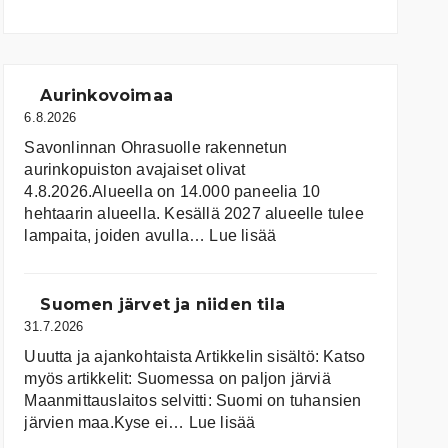
Aurinkovoimaa
6.8.2026
Savonlinnan Ohrasuolle rakennetun
aurinkopuiston avajaiset olivat
4.8.2026.Alueella on 14.000 paneelia 10
hehtaarin alueella. Kesällä 2027 alueelle tulee
:
lampaita, joiden avulla…
Lue lisää
Aurinkovoimaa
Suomen järvet ja niiden tila
31.7.2026
Uuutta ja ajankohtaista Artikkelin sisältö: Katso
myös artikkelit: Suomessa on pal­jon jär­viä
Maanmittauslaitos selvitti: Suomi on tuhansien
:
järvien maa.Kyse ei…
Lue lisää
Suomen