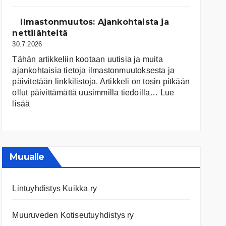
järvet
ja
Ilmastonmuutos: Ajankohtaista ja
niiden
nettilähteitä
tila
30.7.2026
Tähän artikkeliin kootaan uutisia ja muita
ajankohtaisia tietoja ilmastonmuutoksesta ja
päivitetään linkkilistoja. Artikkeli on tosin pitkään
ollut päivittämättä uusimmilla tiedoilla…
Lue
:
lisää
Ilmastonmuutos:
Ajankohtaista
ja
nettilähteitä
Muualle
Lintuyhdistys Kuikka ry
Muuruveden Kotiseutuyhdistys ry