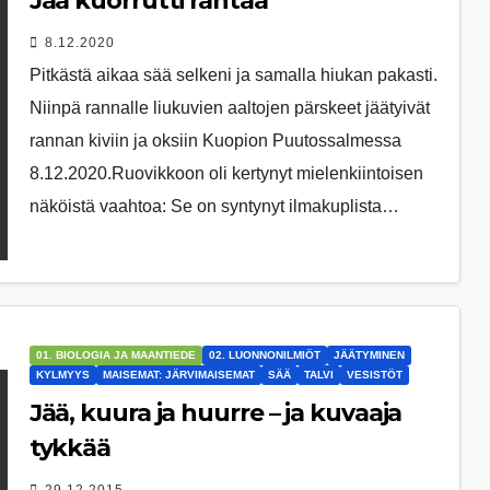
Jää kuorrutti rantaa
8.12.2020
Pitkästä aikaa sää selkeni ja samalla hiukan pakasti.
Niinpä rannalle liukuvien aaltojen pärskeet jäätyivät
rannan kiviin ja oksiin Kuopion Puutossalmessa
8.12.2020.Ruovikkoon oli kertynyt mielenkiintoisen
näköistä vaahtoa: Se on syntynyt ilmakuplista…
01. BIOLOGIA JA MAANTIEDE
02. LUONNONILMIÖT
JÄÄTYMINEN
KYLMYYS
MAISEMAT: JÄRVIMAISEMAT
SÄÄ
TALVI
VESISTÖT
Jää, kuura ja huurre – ja kuvaaja
tykkää