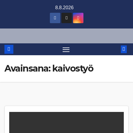
Skip
8.8.2026
to
content
Avainsana:
kaivostyö