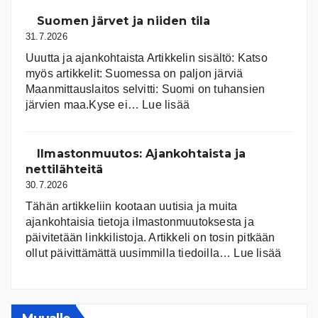
Suomen järvet ja niiden tila
31.7.2026
Uuutta ja ajankohtaista Artikkelin sisältö: Katso
myös artikkelit: Suomessa on pal­jon jär­viä
Maanmittauslaitos selvitti: Suomi on tuhansien
:
järvien maa.Kyse ei…
Lue lisää
Suomen
järvet
ja
Ilmastonmuutos: Ajankohtaista ja
niiden
nettilähteitä
tila
30.7.2026
Tähän artikkeliin kootaan uutisia ja muita
ajankohtaisia tietoja ilmastonmuutoksesta ja
päivitetään linkkilistoja. Artikkeli on tosin pitkään
:
ollut päivittämättä uusimmilla tiedoilla…
Lue lisää
Ilmast
Ajanko
ja
nettiläh