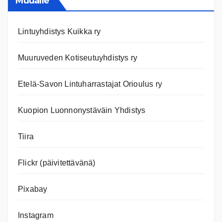
Muualle
Lintuyhdistys Kuikka ry
Muuruveden Kotiseutuyhdistys ry
Etelä-Savon Lintuharrastajat Orioulus ry
Kuopion Luonnonystäväin Yhdistys
Tiira
Flickr (päivitettävänä)
Pixabay
Instagram