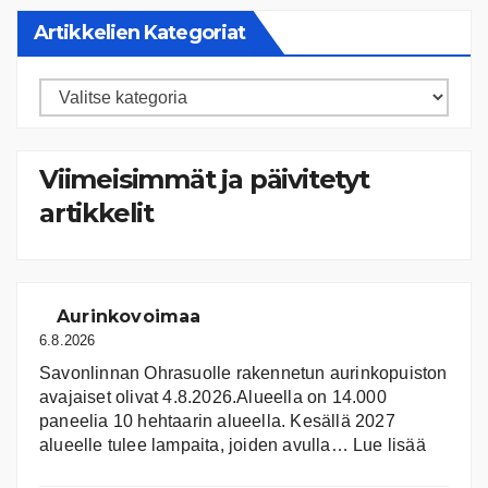
Artikkelien Kategoriat
Artikkelien
kategoriat
Viimeisimmät ja päivitetyt
artikkelit
Aurinkovoimaa
6.8.2026
Savonlinnan Ohrasuolle rakennetun aurinkopuiston
avajaiset olivat 4.8.2026.Alueella on 14.000
paneelia 10 hehtaarin alueella. Kesällä 2027
:
alueelle tulee lampaita, joiden avulla…
Lue lisää
Aurink