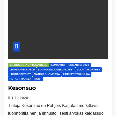
01. BIOLOGIA JA MAANTIEDE
ILOMANTSI
ILOMANTSI 2020
LUONNONSUOJELU
LUONNONSUOJELUALUEET
LUONTOKOHTEET
LUONTORETKET
MATKAT SUOMESSA
PAIKKATIETOIKKUNA
RETKET MAALLA
SUOT
Kesonsuo
1.10.2020
Tietoja Kesonsuo on Pohjois-Karjalan merkittävin
luonnontilainen ja linnustollisesti arvokas keidassuo.