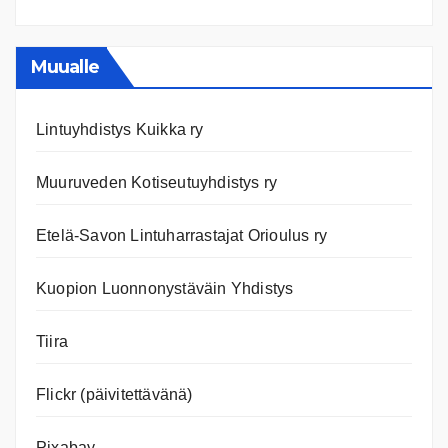
Ajanko
ja
nettiläh
Muualle
Lintuyhdistys Kuikka ry
Muuruveden Kotiseutuyhdistys ry
Etelä-Savon Lintuharrastajat Orioulus ry
Kuopion Luonnonystäväin Yhdistys
Tiira
Flickr (päivitettävänä)
Pixabay