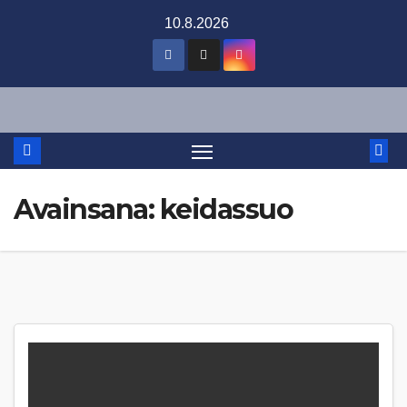
Skip
10.8.2026
to
content
Avainsana:
keidassuo