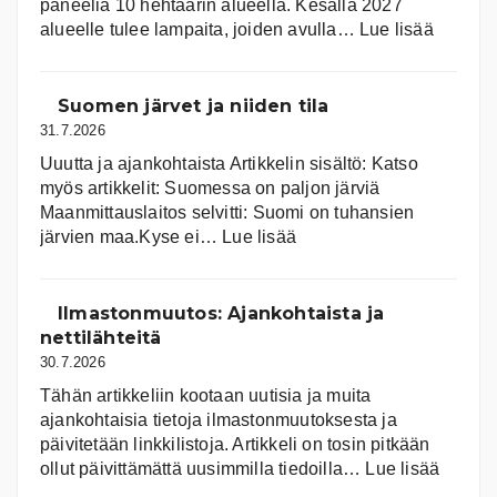
paneelia 10 hehtaarin alueella. Kesällä 2027
:
alueelle tulee lampaita, joiden avulla…
Lue lisää
Aurink
Suomen järvet ja niiden tila
31.7.2026
Uuutta ja ajankohtaista Artikkelin sisältö: Katso
myös artikkelit: Suomessa on pal­jon jär­viä
Maanmittauslaitos selvitti: Suomi on tuhansien
:
järvien maa.Kyse ei…
Lue lisää
Suomen
järvet
ja
Ilmastonmuutos: Ajankohtaista ja
niiden
nettilähteitä
tila
30.7.2026
Tähän artikkeliin kootaan uutisia ja muita
ajankohtaisia tietoja ilmastonmuutoksesta ja
päivitetään linkkilistoja. Artikkeli on tosin pitkään
:
ollut päivittämättä uusimmilla tiedoilla…
Lue lisää
Ilmast