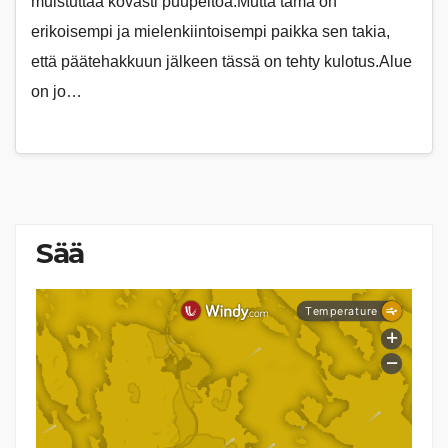
muistuttaa kovasti puupeltoa.Mutta tämä on
erikoisempi ja mielenkiintoisempi paikka sen takia,
että päätehakkuun jälkeen tässä on tehty kulotus.Alue
on jo…
Sää