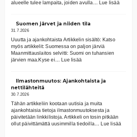
:
alueelle tulee lampaita, joiden avulla…
Lue lisää
Aurink
Suomen järvet ja niiden tila
31.7.2026
Uuutta ja ajankohtaista Artikkelin sisältö: Katso
myös artikkelit: Suomessa on pal­jon jär­viä
Maanmittauslaitos selvitti: Suomi on tuhansien
:
järvien maa.Kyse ei…
Lue lisää
Suomen
järvet
ja
Ilmastonmuutos: Ajankohtaista ja
niiden
nettilähteitä
tila
30.7.2026
Tähän artikkeliin kootaan uutisia ja muita
ajankohtaisia tietoja ilmastonmuutoksesta ja
päivitetään linkkilistoja. Artikkeli on tosin pitkään
:
ollut päivittämättä uusimmilla tiedoilla…
Lue lisää
Ilmast
Ajanko