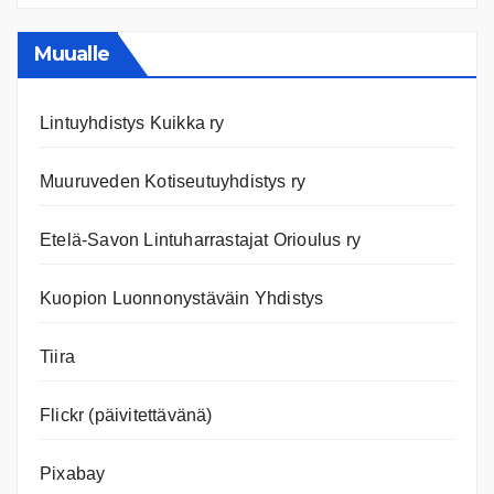
ja
nettiläh
Muualle
Lintuyhdistys Kuikka ry
Muuruveden Kotiseutuyhdistys ry
Etelä-Savon Lintuharrastajat Orioulus ry
Kuopion Luonnonystäväin Yhdistys
Tiira
Flickr (päivitettävänä)
Pixabay