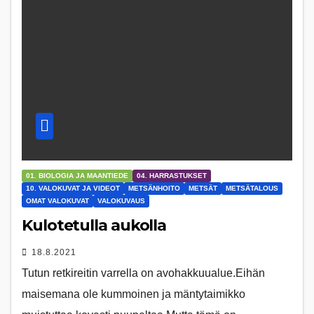
01. BIOLOGIA JA MAANTIEDE
04. HARRASTUKSET
10. VALOKUVAT JA VIDEOT
METSÄNHOITO
METSÄT
METSÄTALOUS
OMAT VALOKUVAT
VALOKUVAUS
Kulotetulla aukolla
18.8.2021
Tutun retkireitin varrella on avohakkuualue.Eihän
maisemana ole kummoinen ja mäntytaimikko