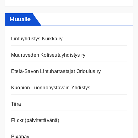
Ajanko
ja
nettiläh
Muualle
Lintuyhdistys Kuikka ry
Muuruveden Kotiseutuyhdistys ry
Etelä-Savon Lintuharrastajat Orioulus ry
Kuopion Luonnonystäväin Yhdistys
Tiira
Flickr (päivitettävänä)
Pixabay