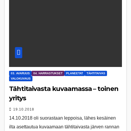
03. AVARUUS
04. HARRASTUKSET
PLANEETAT
TÄHTITAIVAS
VALOKUVAUS
Tähtitaivasta kuvaamassa – toinen
yritys
19.10.2018
14.10.2018 oli suorastaan leppoisa, lähes kesäinen
ilta asettautua kuvaamaan tähtitaivasta järven rannan