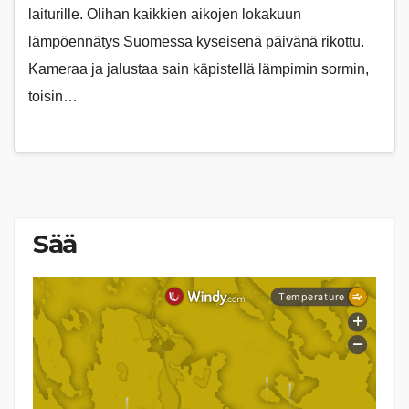
laiturille. Olihan kaikkien aikojen lokakuun
lämpöennätys Suomessa kyseisenä päivänä rikottu.
Kameraa ja jalustaa sain käpistellä lämpimin sormin,
toisin…
Sää