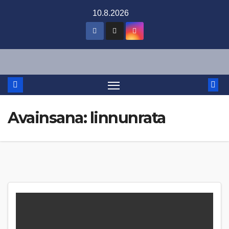
Skip
10.8.2026
to
content
Avainsana:
linnunrata