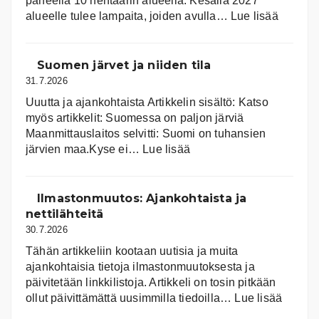
paneelia 10 hehtaarin alueella. Kesällä 2027
:
alueelle tulee lampaita, joiden avulla…
Lue lisää
Aurink
Suomen järvet ja niiden tila
31.7.2026
Uuutta ja ajankohtaista Artikkelin sisältö: Katso
myös artikkelit: Suomessa on pal­jon jär­viä
Maanmittauslaitos selvitti: Suomi on tuhansien
:
järvien maa.Kyse ei…
Lue lisää
Suomen
järvet
ja
Ilmastonmuutos: Ajankohtaista ja
niiden
nettilähteitä
tila
30.7.2026
Tähän artikkeliin kootaan uutisia ja muita
ajankohtaisia tietoja ilmastonmuutoksesta ja
päivitetään linkkilistoja. Artikkeli on tosin pitkään
:
ollut päivittämättä uusimmilla tiedoilla…
Lue lisää
Ilmast