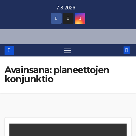
Skip
7.8.2026
to
content
Avainsana:
planeettojen
konjunktio