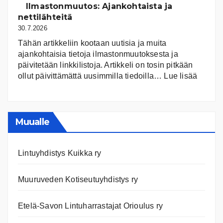
ja
Ilmastonmuutos: Ajankohtaista ja
niiden
nettilähteitä
tila
30.7.2026
Tähän artikkeliin kootaan uutisia ja muita
ajankohtaisia tietoja ilmastonmuutoksesta ja
päivitetään linkkilistoja. Artikkeli on tosin pitkään
:
ollut päivittämättä uusimmilla tiedoilla…
Lue lisää
Ilmast
Ajanko
ja
nettiläh
Muualle
Lintuyhdistys Kuikka ry
Muuruveden Kotiseutuyhdistys ry
Etelä-Savon Lintuharrastajat Orioulus ry