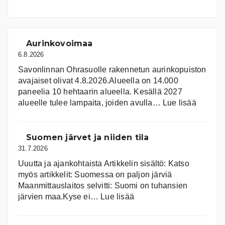
Aurinkovoimaa
6.8.2026
Savonlinnan Ohrasuolle rakennetun aurinkopuiston
avajaiset olivat 4.8.2026.Alueella on 14.000
paneelia 10 hehtaarin alueella. Kesällä 2027
:
alueelle tulee lampaita, joiden avulla…
Lue lisää
Aurink
Suomen järvet ja niiden tila
31.7.2026
Uuutta ja ajankohtaista Artikkelin sisältö: Katso
myös artikkelit: Suomessa on pal­jon jär­viä
Maanmittauslaitos selvitti: Suomi on tuhansien
:
järvien maa.Kyse ei…
Lue lisää
Suomen
järvet