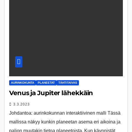
AURINKOKUNTA
PLANEETAT
TÄHTITAIVAS
Venus ja Jupiter lähekkäin
3.3.2023
Johdantoa: aurinkokunnan interaktiivinen malli Tässä
mallissa näkyy kunkin planeetan asema eri aikoina ja
paljon muutakin tietoa planeetoista. Kun käynnistät