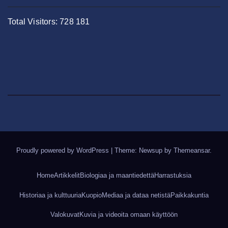
Total Visitors:
728 181
Proudly powered by WordPress
|
Theme: Newsup by
Themeansar
.
Home
Artikkelit
Biologiaa ja maantiedettä
Harrastuksia
Historiaa ja kulttuuria
Kuopio
Mediaa ja dataa netistä
Paikkakuntia
Valokuvat
Kuvia ja videoita omaan käyttöön