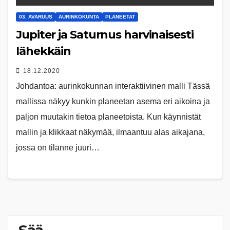
03. AVARUUS
AURINKOKUNTA
PLANEETAT
Jupiter ja Saturnus harvinaisesti
lähekkäin
18.12.2020
Johdantoa: aurinkokunnan interaktiivinen malli Tässä
mallissa näkyy kunkin planeetan asema eri aikoina ja
paljon muutakin tietoa planeetoista. Kun käynnistät
mallin ja klikkaat näkymää, ilmaantuu alas aikajana,
jossa on tilanne juuri…