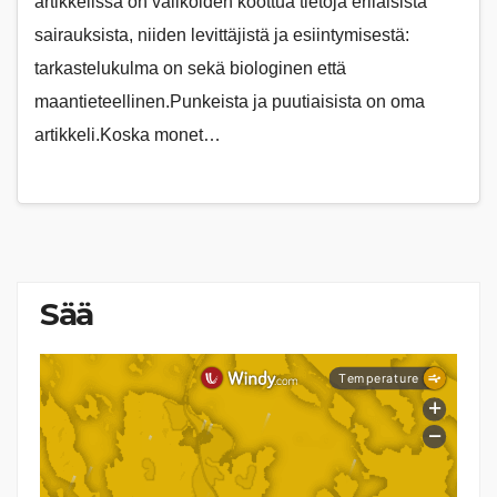
artikkelissa on valikoiden koottua tietoja erilaisista
sairauksista, niiden levittäjistä ja esiintymisestä:
tarkastelukulma on sekä biologinen että
maantieteellinen.Punkeista ja puutiaisista on oma
artikkeli.Koska monet…
Sää