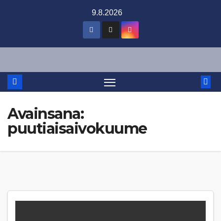
Skip
9.8.2026
to
content
Avainsana:
puutiaisaivokuume