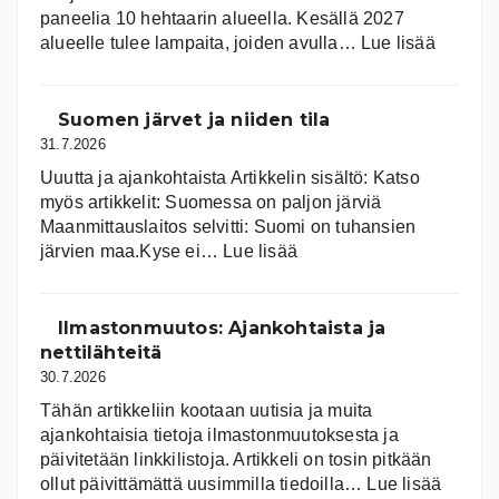
paneelia 10 hehtaarin alueella. Kesällä 2027
:
alueelle tulee lampaita, joiden avulla…
Lue lisää
Aurink
Suomen järvet ja niiden tila
31.7.2026
Uuutta ja ajankohtaista Artikkelin sisältö: Katso
myös artikkelit: Suomessa on pal­jon jär­viä
Maanmittauslaitos selvitti: Suomi on tuhansien
:
järvien maa.Kyse ei…
Lue lisää
Suomen
järvet
ja
Ilmastonmuutos: Ajankohtaista ja
niiden
nettilähteitä
tila
30.7.2026
Tähän artikkeliin kootaan uutisia ja muita
ajankohtaisia tietoja ilmastonmuutoksesta ja
päivitetään linkkilistoja. Artikkeli on tosin pitkään
:
ollut päivittämättä uusimmilla tiedoilla…
Lue lisää