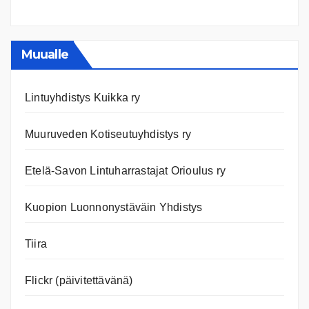
Ilmast
Ajanko
ja
nettiläh
Muualle
Lintuyhdistys Kuikka ry
Muuruveden Kotiseutuyhdistys ry
Etelä-Savon Lintuharrastajat Orioulus ry
Kuopion Luonnonystäväin Yhdistys
Tiira
Flickr (päivitettävänä)