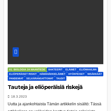
01. BIOLOGIA JA MAANTIEDE
BAKTEERIT
ELÄIMET
ELIÖMAAILMA
ELIÖPERÄISET RISKIT
HÄMÄHÄKKIELÄIMET
HYÖNTEISET
NISÄKKÄÄT
PANDEMIAT
SELKÄRANGATTOMAT
TAUDIT
Tauteja ja eliöperäisiä riskejä
18.3.2023
Uutta ja ajankohtaista Tämän artikkelin sisältö: Tässä