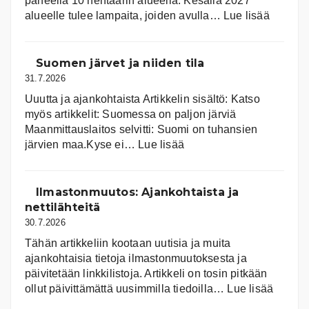
paneelia 10 hehtaarin alueella. Kesällä 2027
:
alueelle tulee lampaita, joiden avulla…
Lue lisää
Aurink
Suomen järvet ja niiden tila
31.7.2026
Uuutta ja ajankohtaista Artikkelin sisältö: Katso
myös artikkelit: Suomessa on pal­jon jär­viä
Maanmittauslaitos selvitti: Suomi on tuhansien
:
järvien maa.Kyse ei…
Lue lisää
Suomen
järvet
ja
Ilmastonmuutos: Ajankohtaista ja
niiden
nettilähteitä
tila
30.7.2026
Tähän artikkeliin kootaan uutisia ja muita
ajankohtaisia tietoja ilmastonmuutoksesta ja
päivitetään linkkilistoja. Artikkeli on tosin pitkään
:
ollut päivittämättä uusimmilla tiedoilla…
Lue lisää
Ilmast