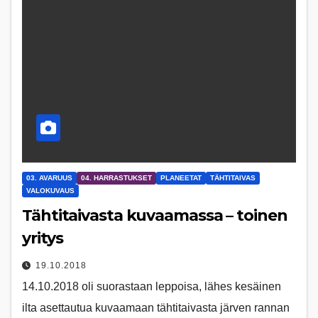
03. AVARUUS
04. HARRASTUKSET
PLANEETAT
TÄHTITAIVAS
VALOKUVAUS
Tähtitaivasta kuvaamassa – toinen
yritys
19.10.2018
14.10.2018 oli suorastaan leppoisa, lähes kesäinen
ilta asettautua kuvaamaan tähtitaivasta järven rannan