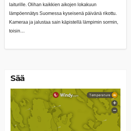
laiturille. Olihan kaikkien aikojen lokakuun
lämpöennätys Suomessa kyseisenä päivänä rikottu.
Kameraa ja jalustaa sain käpistellä lämpimin sormin,
toisin…
Sää