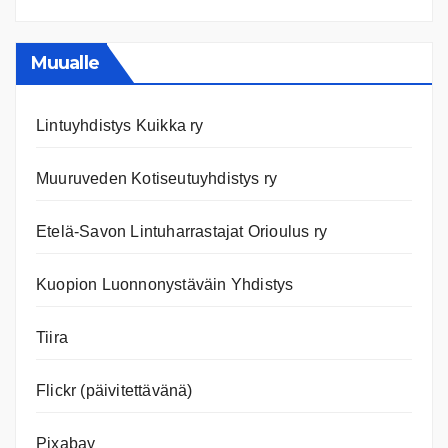
Ajanko
ja
nettiläh
Muualle
Lintuyhdistys Kuikka ry
Muuruveden Kotiseutuyhdistys ry
Etelä-Savon Lintuharrastajat Orioulus ry
Kuopion Luonnonystäväin Yhdistys
Tiira
Flickr (päivitettävänä)
Pixabay