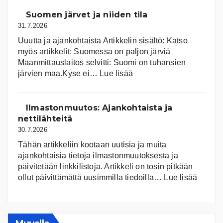
Suomen järvet ja niiden tila
31.7.2026
Uuutta ja ajankohtaista Artikkelin sisältö: Katso
myös artikkelit: Suomessa on pal­jon jär­viä
Maanmittauslaitos selvitti: Suomi on tuhansien
:
järvien maa.Kyse ei…
Lue lisää
Suomen
järvet
ja
Ilmastonmuutos: Ajankohtaista ja
niiden
nettilähteitä
tila
30.7.2026
Tähän artikkeliin kootaan uutisia ja muita
ajankohtaisia tietoja ilmastonmuutoksesta ja
päivitetään linkkilistoja. Artikkeli on tosin pitkään
:
ollut päivittämättä uusimmilla tiedoilla…
Lue lisää
Ilmast
Ajanko
ja
nettiläh