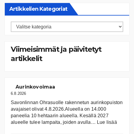
Artikkelien Kategoriat
Artikkelien
kategoriat
Viimeisimmät ja päivitetyt
artikkelit
Aurinkovoimaa
6.8.2026
Savonlinnan Ohrasuolle rakennetun aurinkopuiston
avajaiset olivat 4.8.2026.Alueella on 14.000
paneelia 10 hehtaarin alueella. Kesällä 2027
:
alueelle tulee lampaita, joiden avulla…
Lue lisää
Aurink