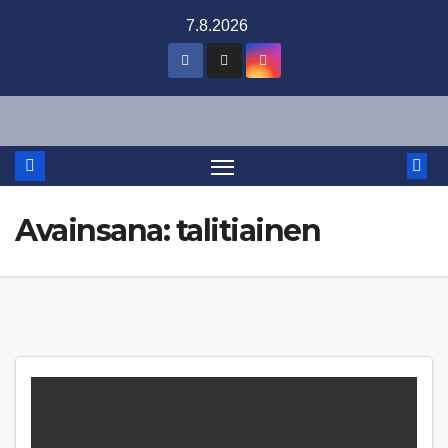
Skip
7.8.2026
to
content
Avainsana:
talitiainen