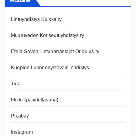
Muualle
Lintuyhdistys Kuikka ry
Muuruveden Kotiseutuyhdistys ry
Etelä-Savon Lintuharrastajat Orioulus ry
Kuopion Luonnonystäväin Yhdistys
Tiira
Flickr (päivitettävänä)
Pixabay
Instagram