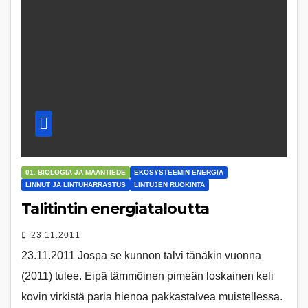
01. BIOLOGIA JA MAANTIEDE
EKOSYSTEEMIN ENERGIA
LINNUT JA LINTUHARRASTUS
LINTUJEN RUOKINTA
Talitintin energiataloutta
23.11.2011
23.11.2011 Jospa se kunnon talvi tänäkin vuonna
(2011) tulee. Eipä tämmöinen pimeän loskainen keli
kovin virkistä paria hienoa pakkastalvea muistellessa.