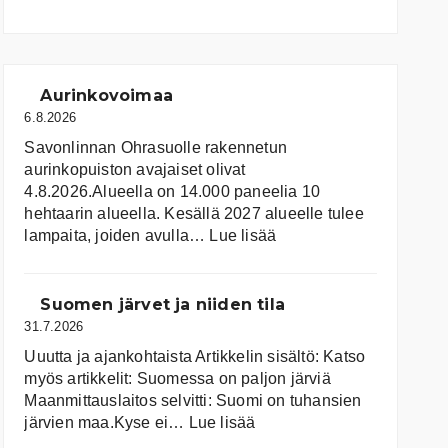
Aurinkovoimaa
6.8.2026
Savonlinnan Ohrasuolle rakennetun
aurinkopuiston avajaiset olivat
4.8.2026.Alueella on 14.000 paneelia 10
hehtaarin alueella. Kesällä 2027 alueelle tulee
:
lampaita, joiden avulla…
Lue lisää
Aurinkovoimaa
Suomen järvet ja niiden tila
31.7.2026
Uuutta ja ajankohtaista Artikkelin sisältö: Katso
myös artikkelit: Suomessa on pal­jon jär­viä
Maanmittauslaitos selvitti: Suomi on tuhansien
:
järvien maa.Kyse ei…
Lue lisää
Suomen