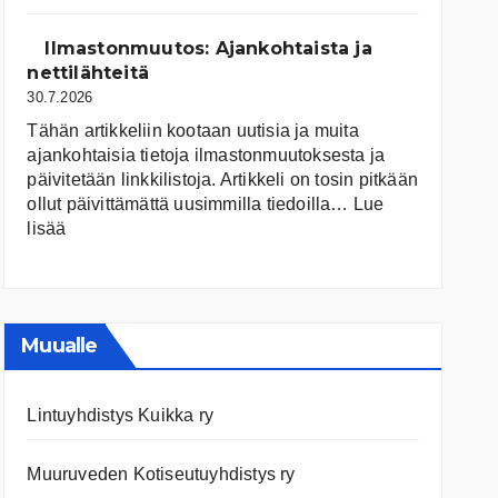
järvet
ja
Ilmastonmuutos: Ajankohtaista ja
niiden
nettilähteitä
tila
30.7.2026
Tähän artikkeliin kootaan uutisia ja muita
ajankohtaisia tietoja ilmastonmuutoksesta ja
päivitetään linkkilistoja. Artikkeli on tosin pitkään
ollut päivittämättä uusimmilla tiedoilla…
Lue
:
lisää
Ilmastonmuutos:
Ajankohtaista
ja
nettilähteitä
Muualle
Lintuyhdistys Kuikka ry
Muuruveden Kotiseutuyhdistys ry