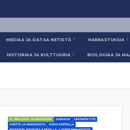
MEDIAA JA DATAA NETISTÄ
HARRASTUKSIA
HISTORIAA JA KULTTUURIA
BIOLOGIAA JA M
01. BIOLOGIA JA MAANTIEDE
JÄÄKAUSI
JÄÄTIKÖN TYÖ
KARTTA JA PAIKKATIETO
KUVIA KARTALLA
MAISEMAT: MAISEMIA KARTALLA - LUONNONMAANTIEDE