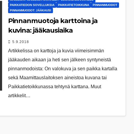
PAIKKATIEDON SOVELLUKSIA
PAIKKATIETOIKKUNA
PINNANMUODOT
PINNANMUODOT: JÄÄKAUSI
Pinnanmuotoja karttoina ja
kuvina: jääkausiaika
5.9.2018
Artikkelissa on karttoja ja kuvia viimeisimmän
jääkauden aikaan ja heti sen jälkeen syntyneistä
pinnanmodoista: On valokuva ja sen paikka kartalla
sekä Maamittauslaitoksen aineistoa kuvana tai
Paikkatietoikkunassa tehtynä karttana. Muut
artikkelit…