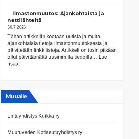
järvet
ja
Ilmastonmuutos: Ajankohtaista ja
niiden
nettilähteitä
tila
30.7.2026
Tähän artikkeliin kootaan uutisia ja muita
ajankohtaisia tietoja ilmastonmuutoksesta ja
päivitetään linkkilistoja. Artikkeli on tosin pitkään
ollut päivittämättä uusimmilla tiedoilla…
Lue
:
lisää
Ilmastonmuutos:
Ajankohtaista
ja
nettilähteitä
Muualle
Lintuyhdistys Kuikka ry
Muuruveden Kotiseutuyhdistys ry