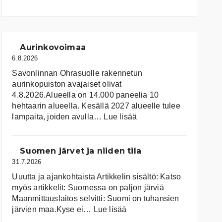
Aurinkovoimaa
6.8.2026
Savonlinnan Ohrasuolle rakennetun
aurinkopuiston avajaiset olivat
4.8.2026.Alueella on 14.000 paneelia 10
hehtaarin alueella. Kesällä 2027 alueelle tulee
:
lampaita, joiden avulla…
Lue lisää
Aurinkovoimaa
Suomen järvet ja niiden tila
31.7.2026
Uuutta ja ajankohtaista Artikkelin sisältö: Katso
myös artikkelit: Suomessa on pal­jon jär­viä
Maanmittauslaitos selvitti: Suomi on tuhansien
:
järvien maa.Kyse ei…
Lue lisää
Suomen