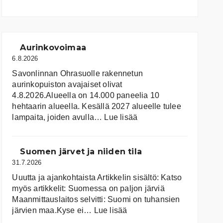
Aurinkovoimaa
6.8.2026
Savonlinnan Ohrasuolle rakennetun
aurinkopuiston avajaiset olivat
4.8.2026.Alueella on 14.000 paneelia 10
hehtaarin alueella. Kesällä 2027 alueelle tulee
:
lampaita, joiden avulla…
Lue lisää
Aurinkovoimaa
Suomen järvet ja niiden tila
31.7.2026
Uuutta ja ajankohtaista Artikkelin sisältö: Katso
myös artikkelit: Suomessa on pal­jon jär­viä
Maanmittauslaitos selvitti: Suomi on tuhansien
:
järvien maa.Kyse ei…
Lue lisää
Suomen