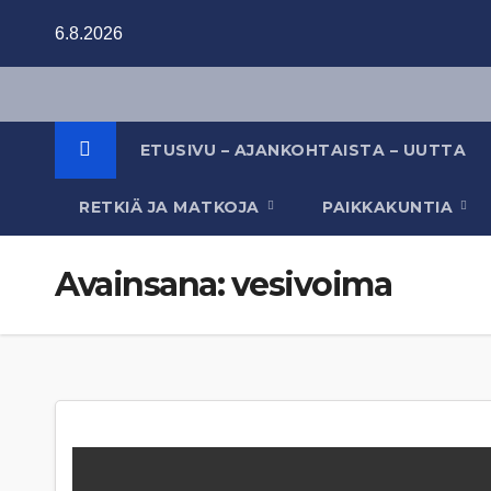
Skip
6.8.2026
to
content
ETUSIVU – AJANKOHTAISTA – UUTTA
RETKIÄ JA MATKOJA
PAIKKAKUNTIA
Avainsana:
vesivoima