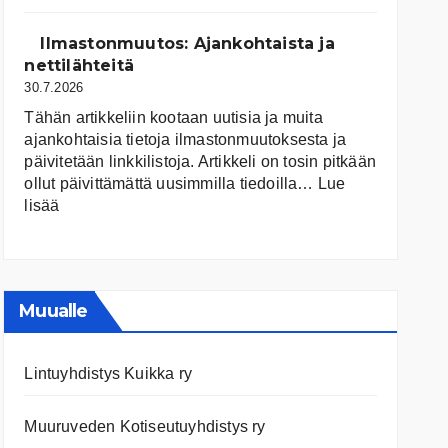
järvet
ja
Ilmastonmuutos: Ajankohtaista ja
niiden
nettilähteitä
tila
30.7.2026
Tähän artikkeliin kootaan uutisia ja muita
ajankohtaisia tietoja ilmastonmuutoksesta ja
päivitetään linkkilistoja. Artikkeli on tosin pitkään
ollut päivittämättä uusimmilla tiedoilla…
Lue
:
lisää
Ilmastonmuutos:
Ajankohtaista
ja
nettilähteitä
Muualle
Lintuyhdistys Kuikka ry
Muuruveden Kotiseutuyhdistys ry