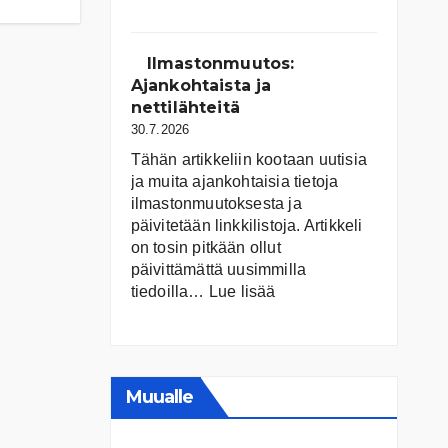
Suomen
järvet
ja
Ilmastonmuutos:
niiden
Ajankohtaista ja
tila
nettilähteitä
30.7.2026
Tähän artikkeliin kootaan uutisia
ja muita ajankohtaisia tietoja
ilmastonmuutoksesta ja
päivitetään linkkilistoja. Artikkeli
on tosin pitkään ollut
päivittämättä uusimmilla
:
tiedoilla…
Lue lisää
Ilmastonmuutos:
Ajankohtaista
ja
nettilähteitä
Muualle