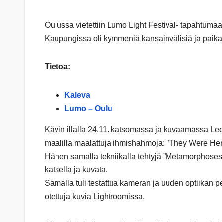
Oulussa vietettiin Lumo Light Festival- tapahtuma
Kaupungissa oli kymmeniä kansainvälisiä ja paikalli
Tietoa:
Kaleva
Lumo – Oulu
Kävin illalla 24.11. katsomassa ja kuvaamassa Lee
maalilla maalattuja ihmishahmoja: ”They Were He
Hänen samalla tekniikalla tehtyjä ”Metamorphose
katsella ja kuvata.
Samalla tuli testattua kameran ja uuden optiikan p
otettuja kuvia Lightroomissa.