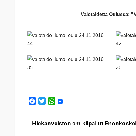
Valotaidetta Oulussa: 
F
T
W
a
w
h
c
i
a
Artikkelien
Hiekanveiston em-kilpailut Enonkoskel
e
t
t
b
t
s