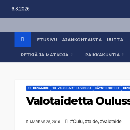
Skip
6.8.2026
to
content
ETUSIVU – AJANKOHTAISTA – UUTTA
RETKIÄ JA MATKOJA
PAIKKAKUNTIA
09. KUVATAIDE
10. VALOKUVAT JA VIDEOT
KÄYNTIKOHTEET
KUV
Valotaidetta Oulus
#Oulu
,
#taide
,
#valotaide
MARRAS 28, 2016