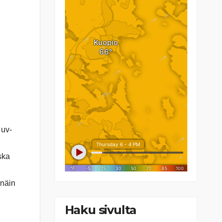
 uv-
ska
 näin
Haku sivulta