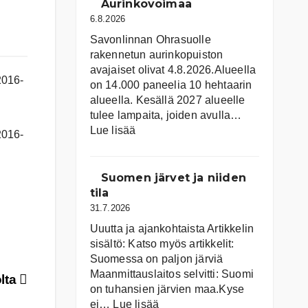
Aurinkovoimaa
6.8.2026
Savonlinnan Ohrasuolle
rakennetun aurinkopuiston
avajaiset olivat 4.8.2026.Alueella
on 14.000 paneelia 10 hehtaarin
alueella. Kesällä 2027 alueelle
tulee lampaita, joiden avulla…
:
Lue lisää
Aurinkovoimaa
Suomen järvet ja niiden
tila
31.7.2026
Uuutta ja ajankohtaista Artikkelin
sisältö: Katso myös artikkelit:
Suomessa on pal­jon jär­viä
Maanmittauslaitos selvitti: Suomi
lta
on tuhansien järvien maa.Kyse
:
ei…
Lue lisää