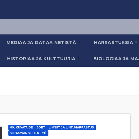
MEDIAA JA DATAA NETISTÄ
HARRASTUKSIA
HISTORIAA JA KULTTUURIA
BIOLOGIAA JA M
09. KUVATAIDE
JOET
LINNUT JA LINTUHARRASTUS
VIRTAAVAN VEDEN TYÖ