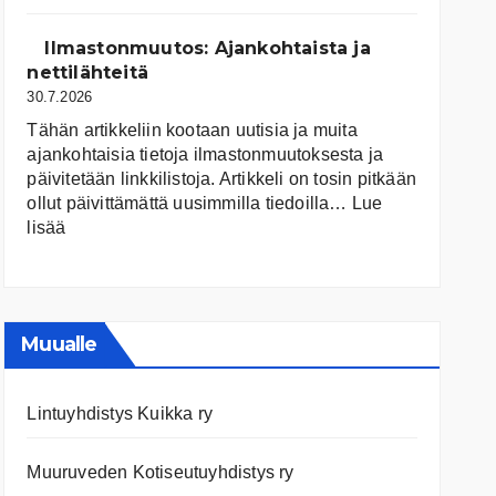
järvet
ja
Ilmastonmuutos: Ajankohtaista ja
niiden
nettilähteitä
tila
30.7.2026
Tähän artikkeliin kootaan uutisia ja muita
ajankohtaisia tietoja ilmastonmuutoksesta ja
päivitetään linkkilistoja. Artikkeli on tosin pitkään
ollut päivittämättä uusimmilla tiedoilla…
Lue
:
lisää
Ilmastonmuutos:
Ajankohtaista
ja
nettilähteitä
Muualle
Lintuyhdistys Kuikka ry
Muuruveden Kotiseutuyhdistys ry