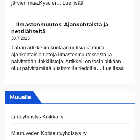
:
järvien maa.Kyse ei…
Lue lisää
Suomen
järvet
ja
Ilmastonmuutos: Ajankohtaista ja
niiden
nettilähteitä
tila
30.7.2026
Tähän artikkeliin kootaan uutisia ja muita
ajankohtaisia tietoja ilmastonmuutoksesta ja
päivitetään linkkilistoja. Artikkeli on tosin pitkään
:
ollut päivittämättä uusimmilla tiedoilla…
Lue lisää
Ilmast
Ajanko
ja
nettiläh
Muualle
Lintuyhdistys Kuikka ry
Muuruveden Kotiseutuyhdistys ry