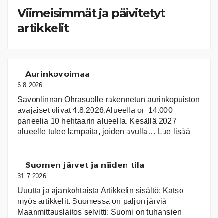
Viimeisimmät ja päivitetyt
artikkelit
Aurinkovoimaa
6.8.2026
Savonlinnan Ohrasuolle rakennetun aurinkopuiston
avajaiset olivat 4.8.2026.Alueella on 14.000
paneelia 10 hehtaarin alueella. Kesällä 2027
:
alueelle tulee lampaita, joiden avulla…
Lue lisää
Aurink
Suomen järvet ja niiden tila
31.7.2026
Uuutta ja ajankohtaista Artikkelin sisältö: Katso
myös artikkelit: Suomessa on pal­jon jär­viä
Maanmittauslaitos selvitti: Suomi on tuhansien