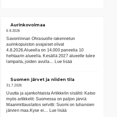
Aurinkovoimaa
6.8.2026
Savonlinnan Ohrasuolle rakennetun
aurinkopuiston avajaiset olivat
4.8.2026.Alueella on 14.000 paneelia 10
hehtaarin alueella. Kesällä 2027 alueelle tulee
:
lampaita, joiden avulla…
Lue lisää
Aurinkovoimaa
Suomen järvet ja niiden tila
31.7.2026
Uuutta ja ajankohtaista Artikkelin sisältö: Katso
myös artikkelit: Suomessa on pal­jon jär­viä
Maanmittauslaitos selvitti: Suomi on tuhansien
:
järvien maa.Kyse ei…
Lue lisää
Suomen