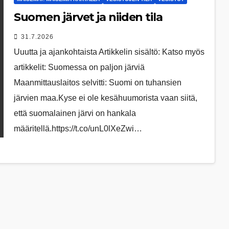
Suomen järvet ja niiden tila
31.7.2026
Uuutta ja ajankohtaista Artikkelin sisältö: Katso myös
artikkelit: Suomessa on pal­jon jär­viä
Maanmittauslaitos selvitti: Suomi on tuhansien
järvien maa.Kyse ei ole kesähuumorista vaan siitä,
että suomalainen järvi on hankala
määritellä.https://t.co/unL0lXeZwi…