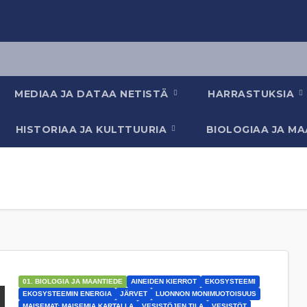
MEDIAA JA DATAA NETISTÄ
HARRASTUKSIA
HISTORIAA JA KULTTUURIA
BIOLOGIAA JA M
01. BIOLOGIA JA MAANTIEDE
AINEIDEN KIERROT
EKOSYSTEEMI
EKOSYSTEEMIN ENERGIA
JÄRVET
LUONNON MONIMUOTOISUUS
MAISEMAT: MAISEMIA KARTALLA
VESISTÖJEN TILA
VESISTÖT