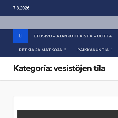
Skip
7.8.2026
to
content
ETUSIVU – AJANKOHTAISTA – UUTTA
RETKIÄ JA MATKOJA
PAIKKAKUNTIA
Kategoria:
vesistöjen tila