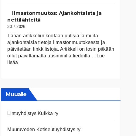
järvet
ja
Ilmastonmuutos: Ajankohtaista ja
niiden
nettilähteitä
tila
30.7.2026
Tähän artikkeliin kootaan uutisia ja muita
ajankohtaisia tietoja ilmastonmuutoksesta ja
päivitetään linkkilistoja. Artikkeli on tosin pitkään
ollut päivittämättä uusimmilla tiedoilla…
Lue
:
lisää
Ilmastonmuutos:
Ajankohtaista
ja
nettilähteitä
Muualle
Lintuyhdistys Kuikka ry
Muuruveden Kotiseutuyhdistys ry