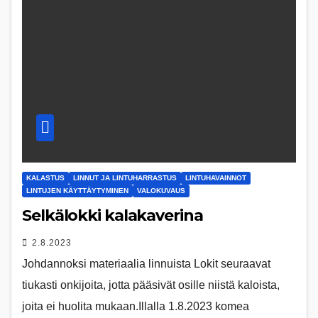
KALASTUS
LINNUT JA LINTUHARRASTUS
LINTUHAVAINNOT
LINTUJEN KÄYTTÄYTYMINEN
VALOKUVAUS
Selkälokki kalakaverina
2.8.2023
Johdannoksi materiaalia linnuista Lokit seuraavat
tiukasti onkijoita, jotta pääsivät osille niistä kaloista,
joita ei huolita mukaan.Illalla 1.8.2023 komea