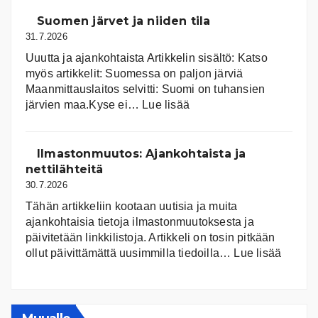
Suomen järvet ja niiden tila
31.7.2026
Uuutta ja ajankohtaista Artikkelin sisältö: Katso
myös artikkelit: Suomessa on pal­jon jär­viä
Maanmittauslaitos selvitti: Suomi on tuhansien
:
järvien maa.Kyse ei…
Lue lisää
Suomen
järvet
ja
Ilmastonmuutos: Ajankohtaista ja
niiden
nettilähteitä
tila
30.7.2026
Tähän artikkeliin kootaan uutisia ja muita
ajankohtaisia tietoja ilmastonmuutoksesta ja
päivitetään linkkilistoja. Artikkeli on tosin pitkään
:
ollut päivittämättä uusimmilla tiedoilla…
Lue lisää
Ilmast
Ajanko
ja
nettiläh