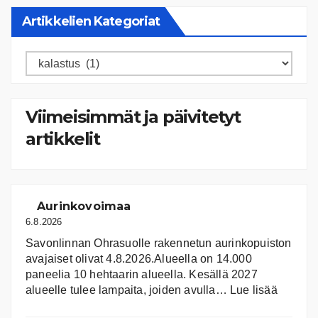
Artikkelien Kategoriat
Artikkelien
kategoriat
Viimeisimmät ja päivitetyt
artikkelit
Aurinkovoimaa
6.8.2026
Savonlinnan Ohrasuolle rakennetun aurinkopuiston
avajaiset olivat 4.8.2026.Alueella on 14.000
paneelia 10 hehtaarin alueella. Kesällä 2027
:
alueelle tulee lampaita, joiden avulla…
Lue lisää
Aurink