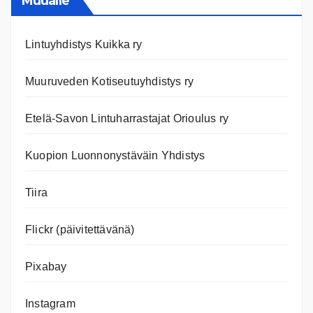
Muualle
Lintuyhdistys Kuikka ry
Muuruveden Kotiseutuyhdistys ry
Etelä-Savon Lintuharrastajat Orioulus ry
Kuopion Luonnonystäväin Yhdistys
Tiira
Flickr (päivitettävänä)
Pixabay
Instagram