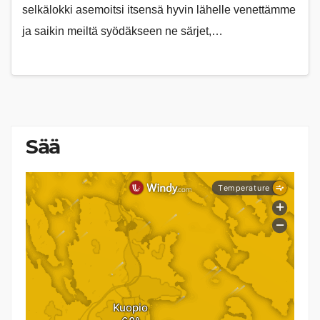
selkälokki asemoitsi itsensä hyvin lähelle venettämme
ja saikin meiltä syödäkseen ne särjet,…
Sää