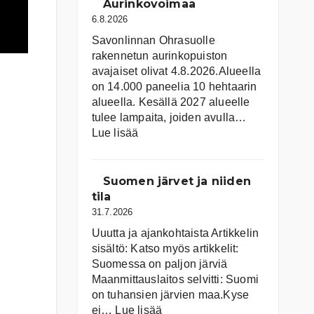
Aurinkovoimaa
6.8.2026
Savonlinnan Ohrasuolle
rakennetun aurinkopuiston
avajaiset olivat 4.8.2026.Alueella
on 14.000 paneelia 10 hehtaarin
alueella. Kesällä 2027 alueelle
tulee lampaita, joiden avulla…
:
Lue lisää
Aurinkovoimaa
Suomen järvet ja niiden
tila
31.7.2026
Uuutta ja ajankohtaista Artikkelin
sisältö: Katso myös artikkelit:
Suomessa on pal­jon jär­viä
Maanmittauslaitos selvitti: Suomi
on tuhansien järvien maa.Kyse
:
ei…
Lue lisää