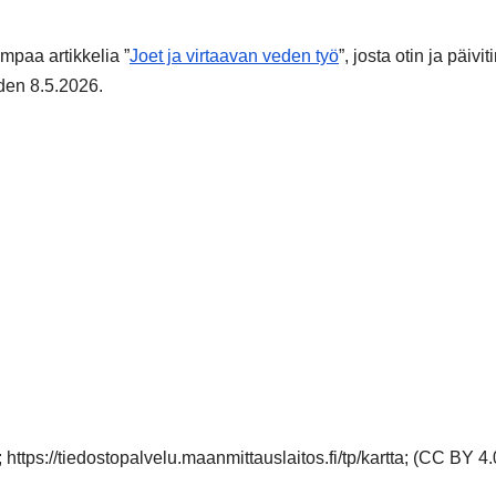
mpaa artikkelia ”
Joet ja virtaavan veden työ
”, josta otin ja päivit
en 8.5.2026.
ttps://tiedostopalvelu.maanmittauslaitos.fi/tp/kartta; (CC BY 4.