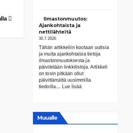
Suomen
järvet
ja
lla
Ilmastonmuutos:
niiden
Ajankohtaista ja
tila
nettilähteitä
30.7.2026
Tähän artikkeliin kootaan uutisia
ja muita ajankohtaisia tietoja
ilmastonmuutoksesta ja
päivitetään linkkilistoja. Artikkeli
on tosin pitkään ollut
päivittämättä uusimmilla
:
tiedoilla…
Lue lisää
Ilmastonmuutos:
Ajankohtaista
ja
nettilähteitä
Muualle