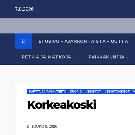
Skip
7.8.2026
to
content
ETUSIVU – AJANKOHTAISTA – UUTTA
RETKIÄ JA MATKOJA
PAIKKAKUNTIA
KARTTA JA PAIKKATIETO
KUOPIO
VESISTÖT
VESISTÖVIDEOT
Korkeakoski
TOUKO 8, 2026