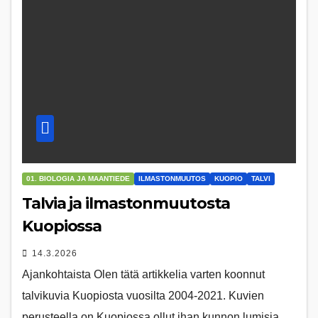
01. BIOLOGIA JA MAANTIEDE
ILMASTONMUUTOS
KUOPIO
TALVI
Talvia ja ilmastonmuutosta
Kuopiossa
14.3.2026
Ajankohtaista Olen tätä artikkelia varten koonnut
talvikuvia Kuopiosta vuosilta 2004-2021. Kuvien
perusteella on Kuopiossa ollut ihan kunnon lumisia