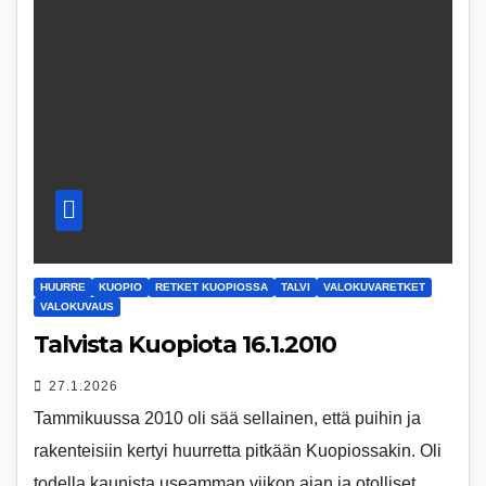
HUURRE
KUOPIO
RETKET KUOPIOSSA
TALVI
VALOKUVARETKET
VALOKUVAUS
Talvista Kuopiota 16.1.2010
27.1.2026
Tammikuussa 2010 oli sää sellainen, että puihin ja
rakenteisiin kertyi huurretta pitkään Kuopiossakin. Oli
todella kaunista useamman viikon ajan ja otolliset