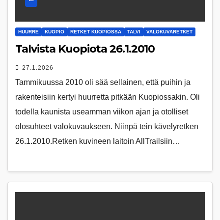
HUURRE
KUOPIO
RETKET KUOPIOSSA
TALVI
VALOKUVARETKET
Talvista Kuopiota 26.1.2010
27.1.2026
Tammikuussa 2010 oli sää sellainen, että puihin ja
rakenteisiin kertyi huurretta pitkään Kuopiossakin. Oli
todella kaunista useamman viikon ajan ja otolliset
olosuhteet valokuvaukseen. Niinpä tein kävelyretken
26.1.2010.Retken kuvineen laitoin AllTrailsiin…