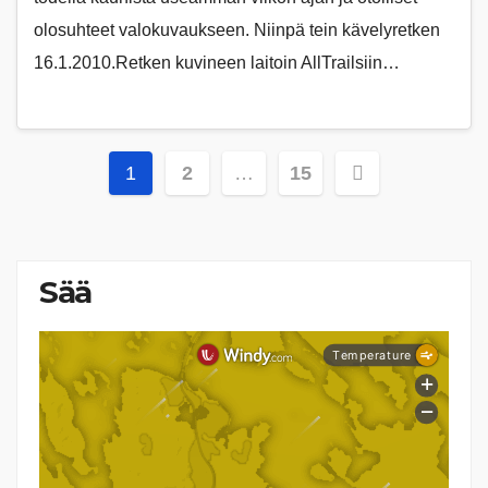
olosuhteet valokuvaukseen. Niinpä tein kävelyretken
16.1.2010.Retken kuvineen laitoin AllTrailsiin…
Artikkelien
1
2
…
15
sivutus
Sää