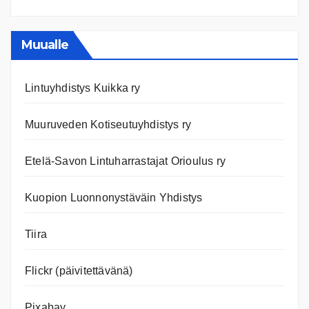
Ajanko
ja
nettiläh
Muualle
Lintuyhdistys Kuikka ry
Muuruveden Kotiseutuyhdistys ry
Etelä-Savon Lintuharrastajat Orioulus ry
Kuopion Luonnonystäväin Yhdistys
Tiira
Flickr (päivitettävänä)
Pixabay