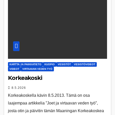
KARTTA JA PAIKKATIETO
KUOPIO
VESISTÖT
VESISTÖVIDEOT
VIDEOT
VIRTAAVAN VEDEN TYÖ
Korkeakoski
8.5.2026
Korkeakoskella kävin 8.5.2013. Tämä on osa
laajempaa artikkelia ”Joet ja virtaavan veden työ”,
josta otin ja päivitin tämän Maaningan Korkeakoskea