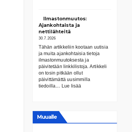
Suomen
järvet
ja
Ilmastonmuutos:
niiden
Ajankohtaista ja
tila
nettilähteitä
30.7.2026
Tähän artikkeliin kootaan uutisia
ja muita ajankohtaisia tietoja
ilmastonmuutoksesta ja
päivitetään linkkilistoja. Artikkeli
on tosin pitkään ollut
päivittämättä uusimmilla
:
tiedoilla…
Lue lisää
Ilmastonmuutos:
Ajankohtaista
ja
nettilähteitä
Muualle