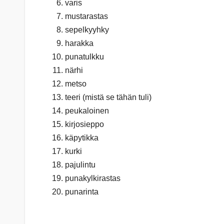
varis
mustarastas
sepelkyyhky
harakka
punatulkku
närhi
metso
teeri (mistä se tähän tuli)
peukaloinen
kirjosieppo
käpytikka
kurki
pajulintu
punakylkirastas
punarinta