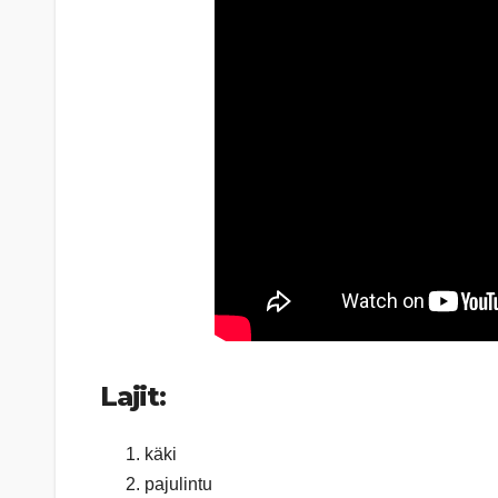
Lajit:
käki
pajulintu