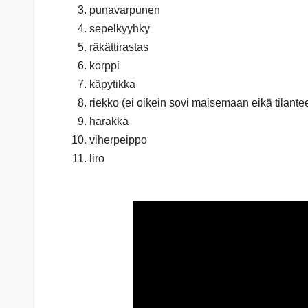
punavarpunen
sepelkyyhky
räkättirastas
korppi
käpytikka
riekko (ei oikein sovi maisemaan eikä tilant
harakka
viherpeippo
liro