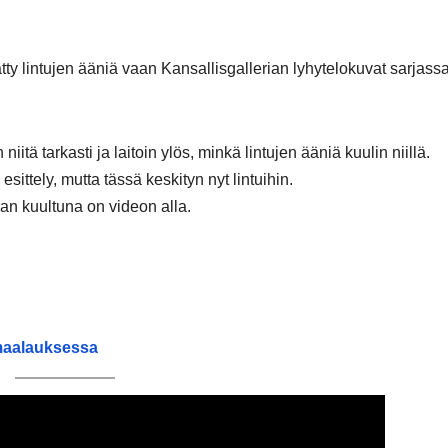
tty lintujen ääniä vaan Kansallisgallerian lyhytelokuvat sarjass
iitä tarkasti ja laitoin ylös, minkä lintujen ääniä kuulin niillä.
ittely, mutta tässä keskityn nyt lintuihin.
ran kuultuna on videon alla.
maalauksessa