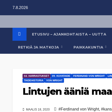
Skip
7.8.2026
to
content
ETUSIVU – AJANKOHTAISTA – UUTTA
RETKIÄ JA MATKOJA
PAIKKAKUNTIA
04. HARRASTUKSET
09. KUVATAIDE
FERDINAND VON WRIGHT
LI
TAIDEHISTORIA
VON WRIGHT
Lintujen ääniä maal
#Ferdinand von Wright
,
#kansa
MAALIS 18, 2020