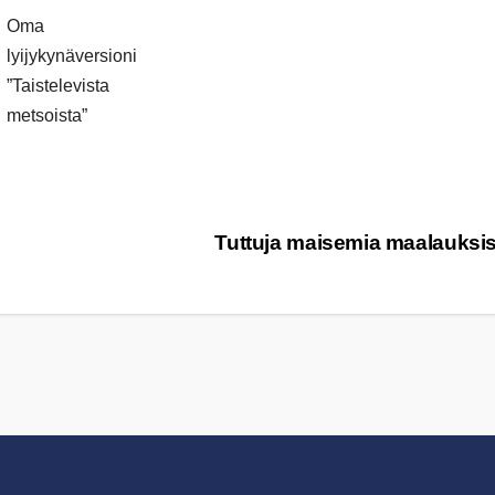
Oma
lyijykynäversioni
”Taistelevista
metsoista”
Tuttuja maisemia maalauksi