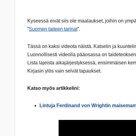
Kyseessä eivät siis ole maalaukset, joihin on ympä
”
Suomen taiteen tarinat
”.
Tässä on kaksi videota näistä. Katselin ja kuuntelin n
Luonnollisesti videolla pääosassa on taideteoksen es
Lista lajeista aikajärjestyksessä, ensimmäisen ker
Kirjasin ylös vain selvät tapaukset.
Katso myös artikkelini:
Lintuja Ferdinand von Wrightin maisema