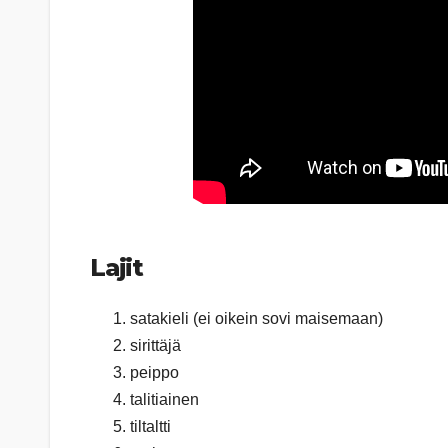
Lajit
satakieli (ei oikein sovi maisemaan)
sirittäjä
peippo
talitiainen
tiltaltti