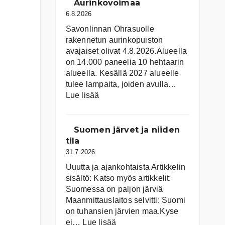
Aurinkovoimaa
6.8.2026
Savonlinnan Ohrasuolle
rakennetun aurinkopuiston
avajaiset olivat 4.8.2026.Alueella
on 14.000 paneelia 10 hehtaarin
alueella. Kesällä 2027 alueelle
tulee lampaita, joiden avulla…
:
Lue lisää
Aurinkovoimaa
Suomen järvet ja niiden
tila
31.7.2026
Uuutta ja ajankohtaista Artikkelin
sisältö: Katso myös artikkelit:
Suomessa on pal­jon jär­viä
Maanmittauslaitos selvitti: Suomi
on tuhansien järvien maa.Kyse
:
ei…
Lue lisää