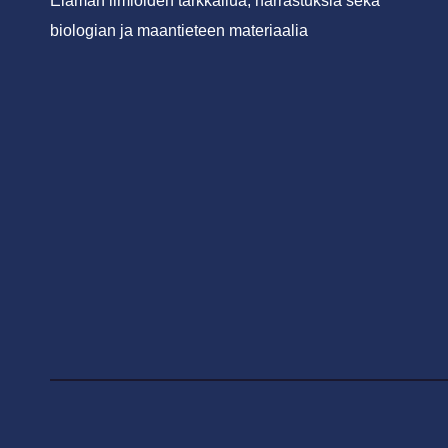
Elämän ilmiöiden tarkkailua, harrastuksia sekä
biologian ja maantieteen materiaalia