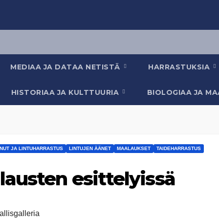
MEDIAA JA DATAA NETISTÄ
HARRASTUKSIA
HISTORIAA JA KULTTUURIA
BIOLOGIAA JA M
NNUT JA LINTUHARRASTUS
LINTUJEN ÄÄNET
MAALAUKSET
TAIDEHARRASTUS
austen esittelyissä
llisgalleria