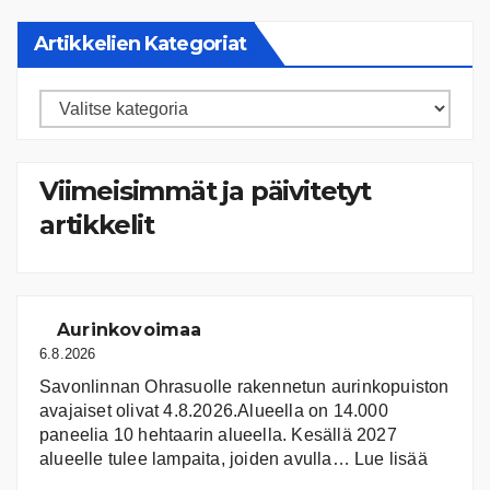
Artikkelien Kategoriat
Artikkelien
kategoriat
Viimeisimmät ja päivitetyt
artikkelit
Aurinkovoimaa
6.8.2026
Savonlinnan Ohrasuolle rakennetun aurinkopuiston
avajaiset olivat 4.8.2026.Alueella on 14.000
paneelia 10 hehtaarin alueella. Kesällä 2027
:
alueelle tulee lampaita, joiden avulla…
Lue lisää
Aurink