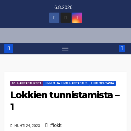
Skip
6.8.2026
to
content
04. HARRASTUKSET
LINNUT JA LINTUHARRASTUS
LINTUTEHTÄVIÄ
Lokkien tunnistamista –
1
#lokit
HUHTI 24, 2023