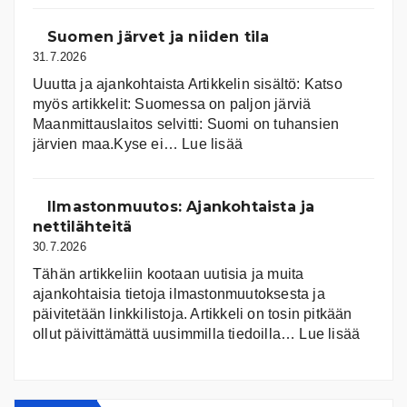
Suomen järvet ja niiden tila
31.7.2026
Uuutta ja ajankohtaista Artikkelin sisältö: Katso
myös artikkelit: Suomessa on pal­jon jär­viä
Maanmittauslaitos selvitti: Suomi on tuhansien
:
järvien maa.Kyse ei…
Lue lisää
Suomen
järvet
ja
Ilmastonmuutos: Ajankohtaista ja
niiden
nettilähteitä
tila
30.7.2026
Tähän artikkeliin kootaan uutisia ja muita
ajankohtaisia tietoja ilmastonmuutoksesta ja
päivitetään linkkilistoja. Artikkeli on tosin pitkään
:
ollut päivittämättä uusimmilla tiedoilla…
Lue lisää
Ilmast
Ajanko
ja