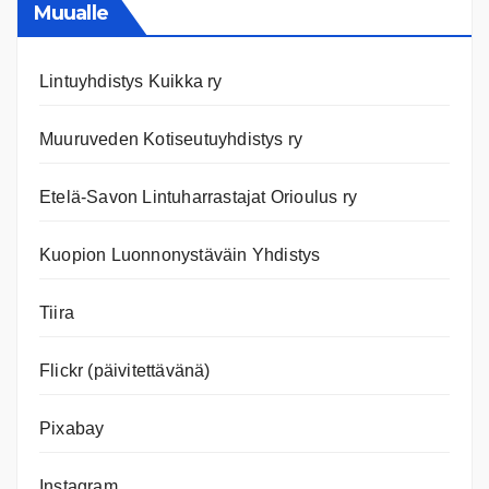
nettiläh
Muualle
Lintuyhdistys Kuikka ry
Muuruveden Kotiseutuyhdistys ry
Etelä-Savon Lintuharrastajat Orioulus ry
Kuopion Luonnonystäväin Yhdistys
Tiira
Flickr (päivitettävänä)
Pixabay
Instagram