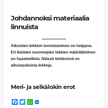
Johdannoksi materiaalia
linnuista
Aikuisten lokkien tunnistaminen on helppoa.
Eri ikäisten nuorempien lokkien määrittäminen
on haasteellista. Näissä tehtävissä on
aikuispukuisia lokkeja.
Meri- ja selkälokin erot
F
T
W
a
w
h