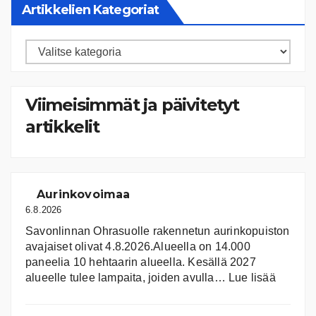
Artikkelien Kategoriat
Artikkelien
kategoriat
Viimeisimmät ja päivitetyt
artikkelit
Aurinkovoimaa
6.8.2026
Savonlinnan Ohrasuolle rakennetun aurinkopuiston
avajaiset olivat 4.8.2026.Alueella on 14.000
paneelia 10 hehtaarin alueella. Kesällä 2027
:
alueelle tulee lampaita, joiden avulla…
Lue lisää
Aurink