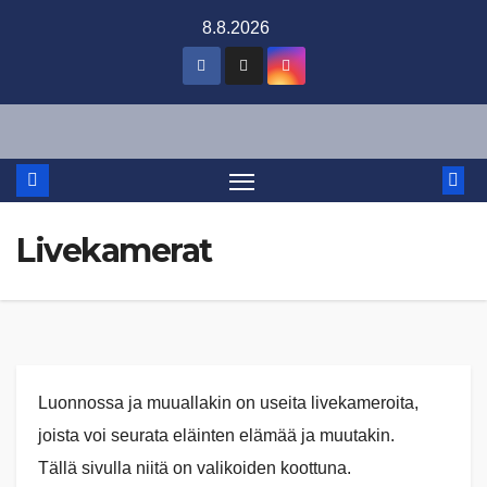
Skip
8.8.2026
to
content
Livekamerat
Luonnossa ja muuallakin on useita livekameroita,
joista voi seurata eläinten elämää ja muutakin.
Tällä sivulla niitä on valikoiden koottuna.