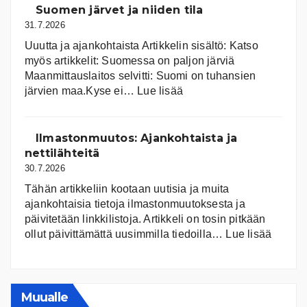
Suomen järvet ja niiden tila
31.7.2026
Uuutta ja ajankohtaista Artikkelin sisältö: Katso
myös artikkelit: Suomessa on pal­jon jär­viä
Maanmittauslaitos selvitti: Suomi on tuhansien
:
järvien maa.Kyse ei…
Lue lisää
Suomen
järvet
ja
Ilmastonmuutos: Ajankohtaista ja
niiden
nettilähteitä
tila
30.7.2026
Tähän artikkeliin kootaan uutisia ja muita
ajankohtaisia tietoja ilmastonmuutoksesta ja
päivitetään linkkilistoja. Artikkeli on tosin pitkään
:
ollut päivittämättä uusimmilla tiedoilla…
Lue lisää
Ilmast
Ajanko
ja
nettiläh
Muualle