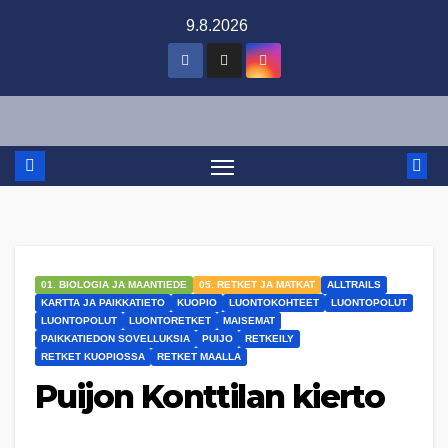
Skip
9.8.2026
to
content
01. BIOLOGIA JA MAANTIEDE
05. RETKET JA MATKAT
ALLTRAILS
KARTTA JA PAIKKATIETO
KUOPIO
LUONTOKOHTEET
LUONTOPOLUT
LUONTOPOLUT
LUONTORETKET
MAISEMAT
PAIKKATIEDON SOVELLUKSIA
PUIJO
RETKEILY
RETKET KUOPIOSSA
RETKET MAALLA
Puijon Konttilan kierto