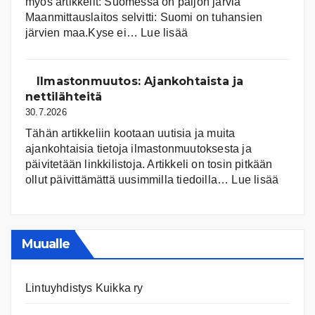
myös artikkelit: Suomessa on pal­jon jär­viä
Maanmittauslaitos selvitti: Suomi on tuhansien
:
järvien maa.Kyse ei…
Lue lisää
Suomen
järvet
ja
Ilmastonmuutos: Ajankohtaista ja
niiden
nettilähteitä
tila
30.7.2026
Tähän artikkeliin kootaan uutisia ja muita
ajankohtaisia tietoja ilmastonmuutoksesta ja
päivitetään linkkilistoja. Artikkeli on tosin pitkään
:
ollut päivittämättä uusimmilla tiedoilla…
Lue lisää
Ilmast
Ajanko
ja
nettiläh
Muualle
Lintuyhdistys Kuikka ry