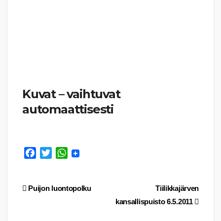
Kuvat – vaihtuvat
automaattisesti
F
T
W
a
w
h
c
i
a
Artikkelien
Puijon luontopolku
Tiilikkajärven
e
t
t
b
t
s
kansallispuisto 6.5.2011
selaus
o
e
A