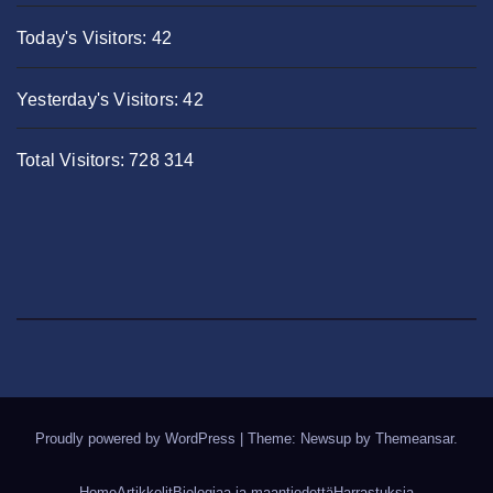
Today's Visitors:
42
Yesterday's Visitors:
42
Total Visitors:
728 314
Proudly powered by WordPress
|
Theme: Newsup by
Themeansar
.
Home
Artikkelit
Biologiaa ja maantiedettä
Harrastuksia