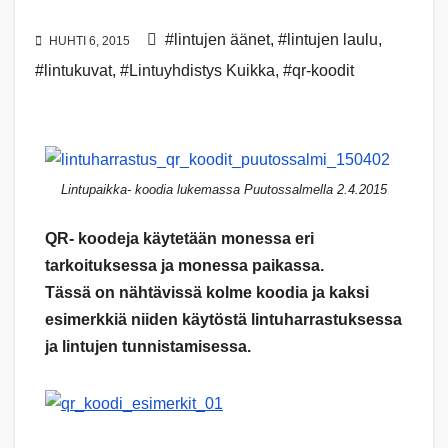
#lintujen äänet
,
#lintujen laulu
,
HUHTI 6, 2015
#lintukuvat
,
#Lintuyhdistys Kuikka
,
#qr-koodit
Lintupaikka- koodia lukemassa Puutossalmella 2.4.2015
QR- koodeja käytetään monessa eri
tarkoituksessa ja monessa paikassa.
Tässä on nähtävissä kolme koodia ja kaksi
esimerkkiä niiden käytöstä lintuharrastuksessa
ja lintujen tunnistamisessa.