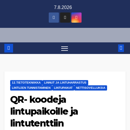
Skip
7.8.2026
to
content
12.TIETOTEKNIIKKA
LINNUT JA LINTUHARRASTUS
LINTUJEN TUNNISTAMINEN
LINTUPAIKAT
NETTISOVELLUKSIA
QR- koodeja
lintupaikoille ja
lintutenttiin