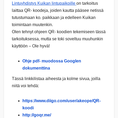
Lintuyhdistys Kuikan lintupaikoille
on tarkoitus
laittaa QR- koodeja, joiden kautta pääsee netissä
tutustumaan ko. paikkaan ja edelleen Kuikan
toimintaan muutenkin.
Olen tehnyt ohjeen QR- koodien tekemiseen tässä
tarkoituksessa, mutta se toki soveltuu muuhunkin
käyttöön – Ole hyvä!
Ohje pdf- muodossa Googlen
dokumenttina
Tässä linkkilistaa aiheesta ja kolme sivua, joilla
niitä voi tehdä:
https://www.diigo.com/user/akeope/QR-
koodi
http://goqr.me/