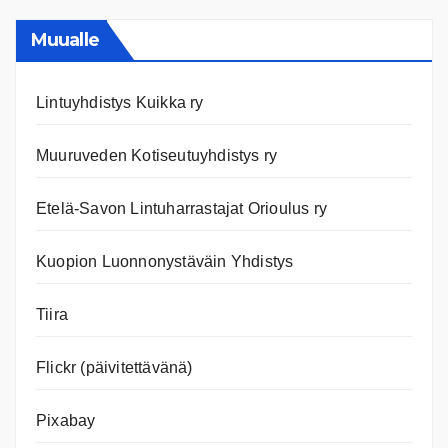
ja
nettiläh
Muualle
Lintuyhdistys Kuikka ry
Muuruveden Kotiseutuyhdistys ry
Etelä-Savon Lintuharrastajat Orioulus ry
Kuopion Luonnonystäväin Yhdistys
Tiira
Flickr (päivitettävänä)
Pixabay