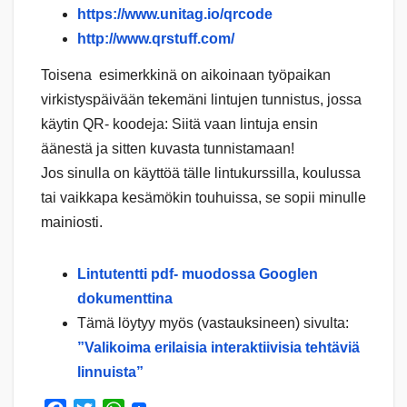
https://www.unitag.io/qrcode
http://www.qrstuff.com/
Toisena esimerkkinä on aikoinaan työpaikan
virkistyspäivään tekemäni lintujen tunnistus, jossa
käytin QR- koodeja: Siitä vaan lintuja ensin
äänestä ja sitten kuvasta tunnistamaan!
Jos sinulla on käyttöä tälle lintukurssilla, koulussa
tai vaikkapa kesämökin touhuissa, se sopii minulle
mainiosti.
Lintutentti pdf- muodossa Googlen
dokumenttina
Tämä löytyy myös (vastauksineen) sivulta:
”Valikoima erilaisia interaktiivisia tehtäviä
linnuista”