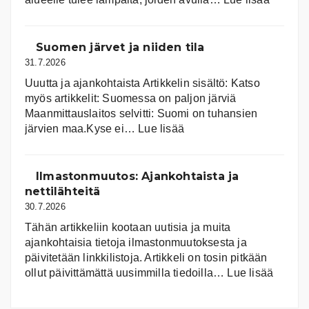
Aurink
Suomen järvet ja niiden tila
31.7.2026
Uuutta ja ajankohtaista Artikkelin sisältö: Katso
myös artikkelit: Suomessa on pal­jon jär­viä
Maanmittauslaitos selvitti: Suomi on tuhansien
:
järvien maa.Kyse ei…
Lue lisää
Suomen
järvet
ja
Ilmastonmuutos: Ajankohtaista ja
niiden
nettilähteitä
tila
30.7.2026
Tähän artikkeliin kootaan uutisia ja muita
ajankohtaisia tietoja ilmastonmuutoksesta ja
päivitetään linkkilistoja. Artikkeli on tosin pitkään
:
ollut päivittämättä uusimmilla tiedoilla…
Lue lisää
Ilmast
Ajanko