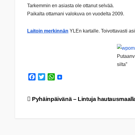
Tarkemmin en asiasta ole ottanut selvää.
Paikalta ottamani valokuva on vuodelta 2009.
Laitoin merkinnän
YLEn kartalle. Toivottavasti asi
Putaanvi
silta”
F
T
W
a
w
h
c
i
a
Artikkelien
Pyhäinpäivänä – Lintuja hautausmaall
e
t
t
b
t
s
selaus
o
e
A
o
r
p
k
p