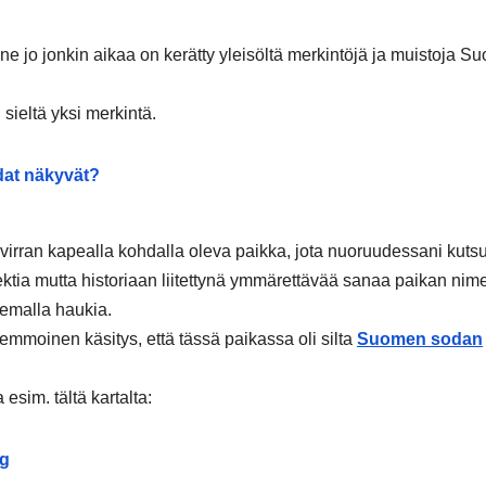
nne jo jonkin aikaa on kerätty yleisöltä merkintöjä ja muistoja 
sieltä yksi merkintä.
dat näkyvät?
irran kapealla kohdalla oleva paikka, jota nuoruudessani kutsut
rrektia mutta historiaan liitettynä ymmärettävää sanaa paikan nim
lemalla haukia.
semmoinen käsitys, että tässä paikassa oli silta
Suomen sodan
sim. tältä kartalta:
pg