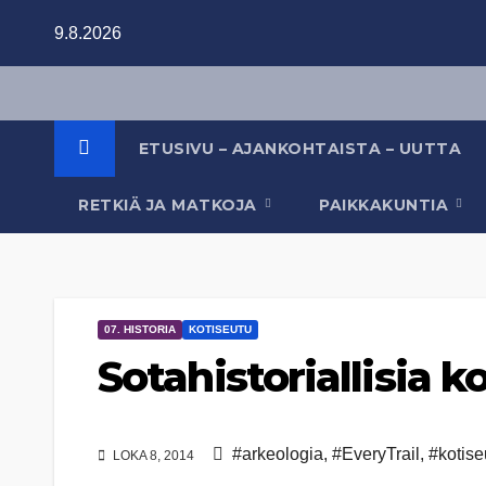
Skip
9.8.2026
to
content
ETUSIVU – AJANKOHTAISTA – UUTTA
RETKIÄ JA MATKOJA
PAIKKAKUNTIA
07. HISTORIA
KOTISEUTU
Sotahistoriallisia k
#arkeologia
,
#EveryTrail
,
#kotise
LOKA 8, 2014