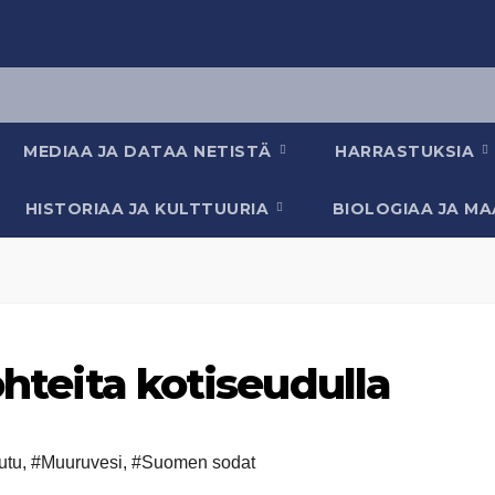
MEDIAA JA DATAA NETISTÄ
HARRASTUKSIA
HISTORIAA JA KULTTUURIA
BIOLOGIAA JA M
ohteita kotiseudulla
utu
,
#Muuruvesi
,
#Suomen sodat