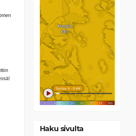
Suomen
tiin
essä!
Haku sivulta