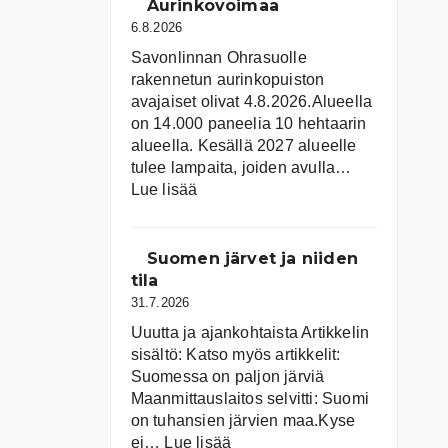
Aurinkovoimaa
6.8.2026
Savonlinnan Ohrasuolle
rakennetun aurinkopuiston
avajaiset olivat 4.8.2026.Alueella
on 14.000 paneelia 10 hehtaarin
alueella. Kesällä 2027 alueelle
tulee lampaita, joiden avulla…
:
Lue lisää
Aurinkovoimaa
Suomen järvet ja niiden
tila
31.7.2026
Uuutta ja ajankohtaista Artikkelin
sisältö: Katso myös artikkelit:
Suomessa on pal­jon jär­viä
Maanmittauslaitos selvitti: Suomi
on tuhansien järvien maa.Kyse
:
ei…
Lue lisää