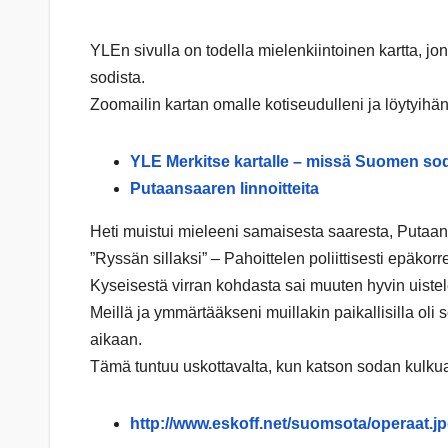
YLEn sivulla on todella mielenkiintoinen kartta, jo
sodista.
Zoomailin kartan omalle kotiseudulleni ja löytyihän 
YLE Merkitse kartalle – missä Suomen so
Putaansaaren linnoitteita
Heti muistui mieleeni samaisesta saaresta, Putaanv
”Ryssän sillaksi” – Pahoittelen poliittisesti epäko
Kyseisestä virran kohdasta sai muuten hyvin uiste
Meillä ja ymmärtääkseni muillakin paikallisilla oli 
aikaan.
Tämä tuntuu uskottavalta, kun katson sodan kulkua e
http://www.eskoff.net/suomsota/operaat.j