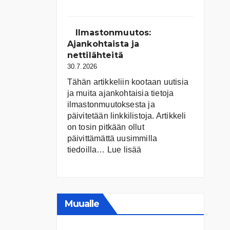
Suomen
järvet
ja
Ilmastonmuutos:
niiden
Ajankohtaista ja
tila
nettilähteitä
30.7.2026
Tähän artikkeliin kootaan uutisia
ja muita ajankohtaisia tietoja
ilmastonmuutoksesta ja
päivitetään linkkilistoja. Artikkeli
on tosin pitkään ollut
päivittämättä uusimmilla
:
tiedoilla…
Lue lisää
Ilmastonmuutos:
Ajankohtaista
ja
nettilähteitä
Muualle