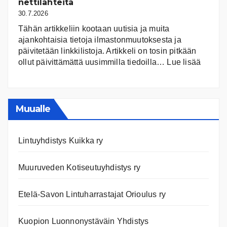
niiden
nettilähteitä
tila
30.7.2026
Tähän artikkeliin kootaan uutisia ja muita
ajankohtaisia tietoja ilmastonmuutoksesta ja
päivitetään linkkilistoja. Artikkeli on tosin pitkään
:
ollut päivittämättä uusimmilla tiedoilla…
Lue lisää
Ilmast
Ajanko
ja
nettiläh
Muualle
Lintuyhdistys Kuikka ry
Muuruveden Kotiseutuyhdistys ry
Etelä-Savon Lintuharrastajat Orioulus ry
Kuopion Luonnonystäväin Yhdistys