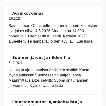
Aurinkovoimaa
6.8.2026
Savonlinnan Ohrasuolle rakennetun aurinkopuiston
avajaiset olivat 4.8.2026.Alueella on 14.000
paneelia 10 hehtaarin alueella. Kesällä 2027
:
alueelle tulee lampaita, joiden avulla…
Lue lisää
Aurink
Suomen järvet ja niiden tila
31.7.2026
Uuutta ja ajankohtaista Artikkelin sisältö: Katso
myös artikkelit: Suomessa on pal­jon jär­viä
Maanmittauslaitos selvitti: Suomi on tuhansien
:
järvien maa.Kyse ei…
Lue lisää
Suomen
järvet
ja
Ilmastonmuutos: Ajankohtaista ja