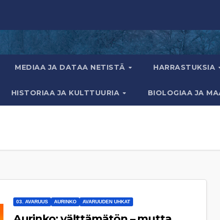
MEDIAA JA DATAA NETISTÄ
HARRASTUKSIA
HISTORIAA JA KULTTUURIA
BIOLOGIAA JA M
03. AVARUUS
AURINKO
AVARUUDEN UHKAT
Aurinko: välttämätön – mutta