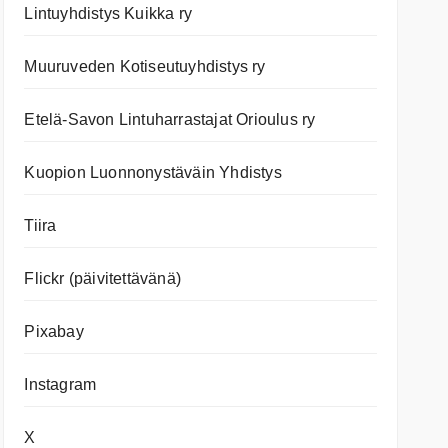
Lintuyhdistys Kuikka ry
Muuruveden Kotiseutuyhdistys ry
Etelä-Savon Lintuharrastajat Orioulus ry
Kuopion Luonnonystäväin Yhdistys
Tiira
Flickr (päivitettävänä)
Pixabay
Instagram
X