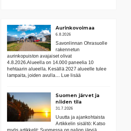
Aurinkovoimaa
6.8.2026
Savonlinnan Ohrasuolle
rakennetun
aurinkopuiston avajaiset olivat
4.8.2026.Alueella on 14.000 paneelia 10
hehtaarin alueella. Kesällä 2027 alueelle tulee
:
lampaita, joiden avulla…
Lue lisää
Aurinkovoimaa
Suomen järvet ja
niiden tila
31.7.2026
Uuutta ja ajankohtaista
Artikkelin sisältö: Katso
myös artikkelit: Suomessa on pal­jon jär­viä