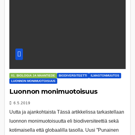
01. BIOLOGIA JA MAANTIEDE
BIODIVERSITEETTI
ILMASTONMUUTOS
LUONNON MONIMUOTOISUUS
Luonnon monimuotoisuus
6.5.2019
Uutta ja ajankohtaista Tässä artikkelissa tarkastellaan
luonnon monimuotoisuutta eli biodiversiteettiä sekä
kotimaisella että globaalilla tasolla. Uusi ”Punainen