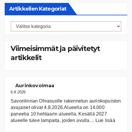
Artikkelien Kategoriat
Artikkelien
kategoriat
Viimeisimmät ja päivitetyt
artikkelit
Aurinkovoimaa
6.8.2026
Savonlinnan Ohrasuolle rakennetun aurinkopuiston
avajaiset olivat 4.8.2026.Alueella on 14.000
paneelia 10 hehtaarin alueella. Kesällä 2027
:
alueelle tulee lampaita, joiden avulla…
Lue lisää
Aurink