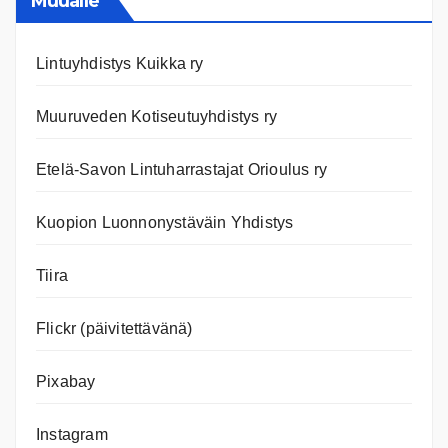
Muualle
Lintuyhdistys Kuikka ry
Muuruveden Kotiseutuyhdistys ry
Etelä-Savon Lintuharrastajat Orioulus ry
Kuopion Luonnonystäväin Yhdistys
Tiira
Flickr (päivitettävänä)
Pixabay
Instagram