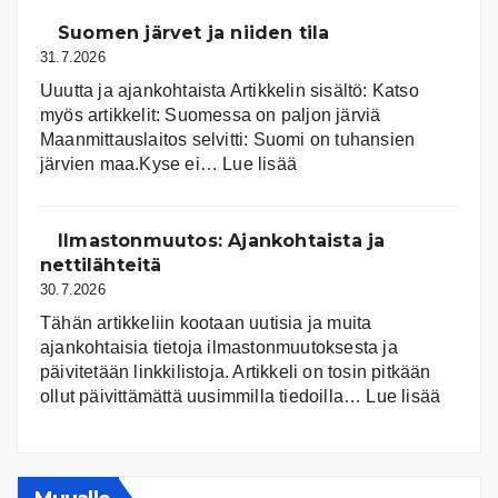
Suomen järvet ja niiden tila
31.7.2026
Uuutta ja ajankohtaista Artikkelin sisältö: Katso
myös artikkelit: Suomessa on pal­jon jär­viä
Maanmittauslaitos selvitti: Suomi on tuhansien
:
järvien maa.Kyse ei…
Lue lisää
Suomen
järvet
ja
Ilmastonmuutos: Ajankohtaista ja
niiden
nettilähteitä
tila
30.7.2026
Tähän artikkeliin kootaan uutisia ja muita
ajankohtaisia tietoja ilmastonmuutoksesta ja
päivitetään linkkilistoja. Artikkeli on tosin pitkään
:
ollut päivittämättä uusimmilla tiedoilla…
Lue lisää
Ilmast
Ajanko
ja
nettiläh