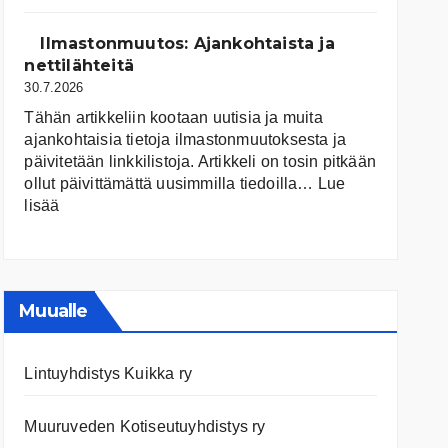
järvet
ja
Ilmastonmuutos: Ajankohtaista ja
niiden
nettilähteitä
tila
30.7.2026
Tähän artikkeliin kootaan uutisia ja muita
ajankohtaisia tietoja ilmastonmuutoksesta ja
päivitetään linkkilistoja. Artikkeli on tosin pitkään
ollut päivittämättä uusimmilla tiedoilla…
Lue
:
lisää
Ilmastonmuutos:
Ajankohtaista
ja
nettilähteitä
Muualle
Lintuyhdistys Kuikka ry
Muuruveden Kotiseutuyhdistys ry