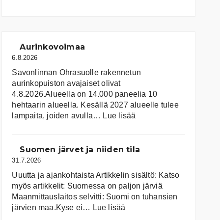
Aurinkovoimaa
6.8.2026
Savonlinnan Ohrasuolle rakennetun
aurinkopuiston avajaiset olivat
4.8.2026.Alueella on 14.000 paneelia 10
hehtaarin alueella. Kesällä 2027 alueelle tulee
:
lampaita, joiden avulla…
Lue lisää
Aurinkovoimaa
Suomen järvet ja niiden tila
31.7.2026
Uuutta ja ajankohtaista Artikkelin sisältö: Katso
myös artikkelit: Suomessa on pal­jon jär­viä
Maanmittauslaitos selvitti: Suomi on tuhansien
:
järvien maa.Kyse ei…
Lue lisää
Suomen