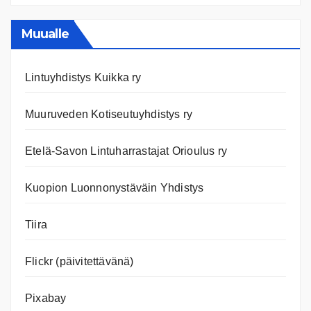
ja
nettiläh
Muualle
Lintuyhdistys Kuikka ry
Muuruveden Kotiseutuyhdistys ry
Etelä-Savon Lintuharrastajat Orioulus ry
Kuopion Luonnonystäväin Yhdistys
Tiira
Flickr (päivitettävänä)
Pixabay