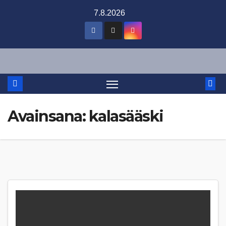
Skip
7.8.2026
to
content
Avainsana:
kalasääski