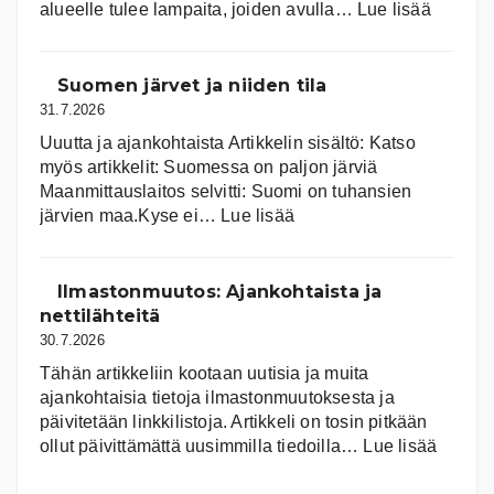
:
alueelle tulee lampaita, joiden avulla…
Lue lisää
Aurink
Suomen järvet ja niiden tila
31.7.2026
Uuutta ja ajankohtaista Artikkelin sisältö: Katso
myös artikkelit: Suomessa on pal­jon jär­viä
Maanmittauslaitos selvitti: Suomi on tuhansien
:
järvien maa.Kyse ei…
Lue lisää
Suomen
järvet
ja
Ilmastonmuutos: Ajankohtaista ja
niiden
nettilähteitä
tila
30.7.2026
Tähän artikkeliin kootaan uutisia ja muita
ajankohtaisia tietoja ilmastonmuutoksesta ja
päivitetään linkkilistoja. Artikkeli on tosin pitkään
:
ollut päivittämättä uusimmilla tiedoilla…
Lue lisää
Ilmast
Ajanko