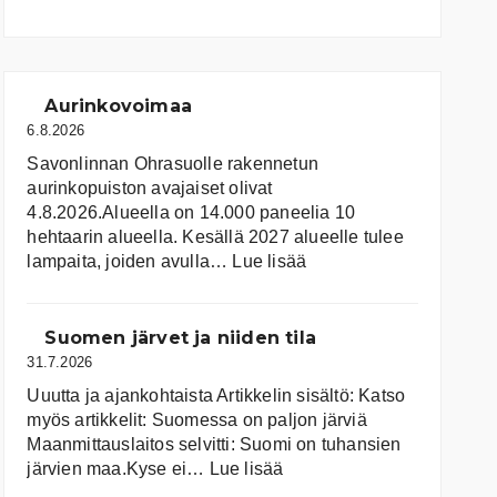
Aurinkovoimaa
6.8.2026
Savonlinnan Ohrasuolle rakennetun
aurinkopuiston avajaiset olivat
4.8.2026.Alueella on 14.000 paneelia 10
hehtaarin alueella. Kesällä 2027 alueelle tulee
:
lampaita, joiden avulla…
Lue lisää
Aurinkovoimaa
Suomen järvet ja niiden tila
31.7.2026
Uuutta ja ajankohtaista Artikkelin sisältö: Katso
myös artikkelit: Suomessa on pal­jon jär­viä
Maanmittauslaitos selvitti: Suomi on tuhansien
:
järvien maa.Kyse ei…
Lue lisää
Suomen