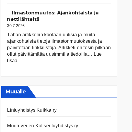
järvet
ja
Ilmastonmuutos: Ajankohtaista ja
niiden
nettilähteitä
tila
30.7.2026
Tähän artikkeliin kootaan uutisia ja muita
ajankohtaisia tietoja ilmastonmuutoksesta ja
päivitetään linkkilistoja. Artikkeli on tosin pitkään
ollut päivittämättä uusimmilla tiedoilla…
Lue
:
lisää
Ilmastonmuutos:
Ajankohtaista
ja
nettilähteitä
Muualle
Lintuyhdistys Kuikka ry
Muuruveden Kotiseutuyhdistys ry