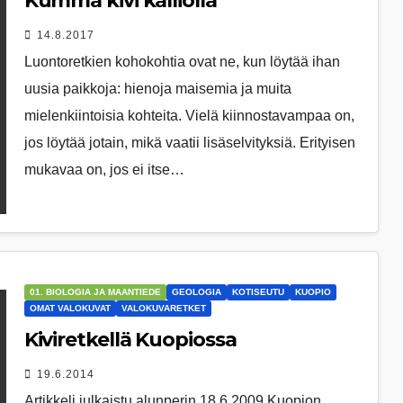
Kumma kivi kalliolla
14.8.2017
Luontoretkien kohokohtia ovat ne, kun löytää ihan
uusia paikkoja: hienoja maisemia ja muita
mielenkiintoisia kohteita. Vielä kiinnostavampaa on,
jos löytää jotain, mikä vaatii lisäselvityksiä. Erityisen
mukavaa on, jos ei itse…
01. BIOLOGIA JA MAANTIEDE
GEOLOGIA
KOTISEUTU
KUOPIO
OMAT VALOKUVAT
VALOKUVARETKET
Kiviretkellä Kuopiossa
19.6.2014
Artikkeli julkaistu alunperin 18.6.2009 Kuopion