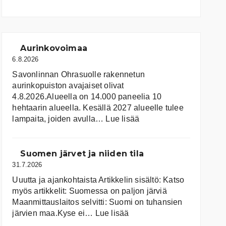
Aurinkovoimaa
6.8.2026
Savonlinnan Ohrasuolle rakennetun
aurinkopuiston avajaiset olivat
4.8.2026.Alueella on 14.000 paneelia 10
hehtaarin alueella. Kesällä 2027 alueelle tulee
:
lampaita, joiden avulla…
Lue lisää
Aurinkovoimaa
Suomen järvet ja niiden tila
31.7.2026
Uuutta ja ajankohtaista Artikkelin sisältö: Katso
myös artikkelit: Suomessa on pal­jon jär­viä
Maanmittauslaitos selvitti: Suomi on tuhansien
:
järvien maa.Kyse ei…
Lue lisää
Suomen