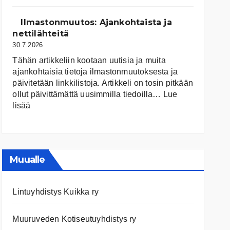
järvet
ja
Ilmastonmuutos: Ajankohtaista ja
niiden
nettilähteitä
tila
30.7.2026
Tähän artikkeliin kootaan uutisia ja muita
ajankohtaisia tietoja ilmastonmuutoksesta ja
päivitetään linkkilistoja. Artikkeli on tosin pitkään
ollut päivittämättä uusimmilla tiedoilla…
Lue
:
lisää
Ilmastonmuutos:
Ajankohtaista
ja
nettilähteitä
Muualle
Lintuyhdistys Kuikka ry
Muuruveden Kotiseutuyhdistys ry