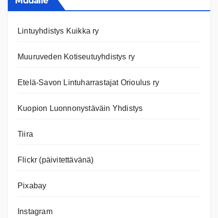
Muualle
Lintuyhdistys Kuikka ry
Muuruveden Kotiseutuyhdistys ry
Etelä-Savon Lintuharrastajat Orioulus ry
Kuopion Luonnonystäväin Yhdistys
Tiira
Flickr (päivitettävänä)
Pixabay
Instagram