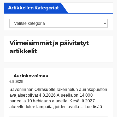
Artikkelien Kategoriat
Artikkelien
kategoriat
Viimeisimmät ja päivitetyt
artikkelit
Aurinkovoimaa
6.8.2026
Savonlinnan Ohrasuolle rakennetun aurinkopuiston
avajaiset olivat 4.8.2026.Alueella on 14.000
paneelia 10 hehtaarin alueella. Kesällä 2027
:
alueelle tulee lampaita, joiden avulla…
Lue lisää
Aurink