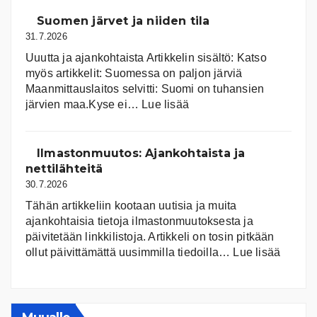
Suomen järvet ja niiden tila
31.7.2026
Uuutta ja ajankohtaista Artikkelin sisältö: Katso
myös artikkelit: Suomessa on pal­jon jär­viä
Maanmittauslaitos selvitti: Suomi on tuhansien
:
järvien maa.Kyse ei…
Lue lisää
Suomen
järvet
ja
Ilmastonmuutos: Ajankohtaista ja
niiden
nettilähteitä
tila
30.7.2026
Tähän artikkeliin kootaan uutisia ja muita
ajankohtaisia tietoja ilmastonmuutoksesta ja
päivitetään linkkilistoja. Artikkeli on tosin pitkään
:
ollut päivittämättä uusimmilla tiedoilla…
Lue lisää
Ilmast
Ajanko
ja
nettiläh