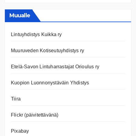
Ajanko
ja
nettiläh
Muualle
Lintuyhdistys Kuikka ry
Muuruveden Kotiseutuyhdistys ry
Etelä-Savon Lintuharrastajat Orioulus ry
Kuopion Luonnonystäväin Yhdistys
Tiira
Flickr (päivitettävänä)
Pixabay