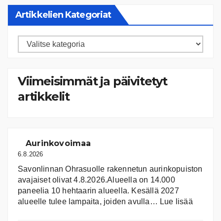
Artikkelien Kategoriat
Artikkelien
kategoriat
Viimeisimmät ja päivitetyt
artikkelit
Aurinkovoimaa
6.8.2026
Savonlinnan Ohrasuolle rakennetun aurinkopuiston
avajaiset olivat 4.8.2026.Alueella on 14.000
paneelia 10 hehtaarin alueella. Kesällä 2027
:
alueelle tulee lampaita, joiden avulla…
Lue lisää
Aurink