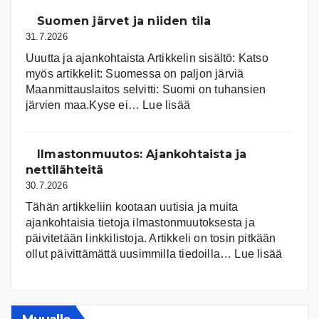
Suomen järvet ja niiden tila
31.7.2026
Uuutta ja ajankohtaista Artikkelin sisältö: Katso
myös artikkelit: Suomessa on pal­jon jär­viä
Maanmittauslaitos selvitti: Suomi on tuhansien
:
järvien maa.Kyse ei…
Lue lisää
Suomen
järvet
ja
Ilmastonmuutos: Ajankohtaista ja
niiden
nettilähteitä
tila
30.7.2026
Tähän artikkeliin kootaan uutisia ja muita
ajankohtaisia tietoja ilmastonmuutoksesta ja
päivitetään linkkilistoja. Artikkeli on tosin pitkään
:
ollut päivittämättä uusimmilla tiedoilla…
Lue lisää
Ilmast
Ajanko
ja
nettiläh