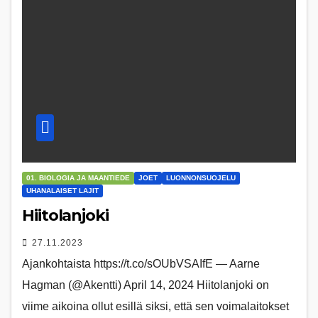
01. BIOLOGIA JA MAANTIEDE
JOET
LUONNONSUOJELU
UHANALAISET LAJIT
Hiitolanjoki
27.11.2023
Ajankohtaista https://t.co/sOUbVSAIfE — Aarne
Hagman (@Akentti) April 14, 2024 Hiitolanjoki on
viime aikoina ollut esillä siksi, että sen voimalaitokset