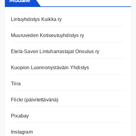
Muualle
Lintuyhdistys Kuikka ry
Muuruveden Kotiseutuyhdistys ry
Etelä-Savon Lintuharrastajat Orioulus ry
Kuopion Luonnonystäväin Yhdistys
Tiira
Flickr (päivitettävänä)
Pixabay
Instagram