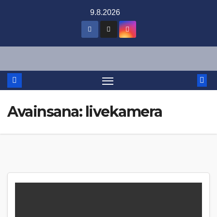
Skip
9.8.2026
to
content
Avainsana:
livekamera