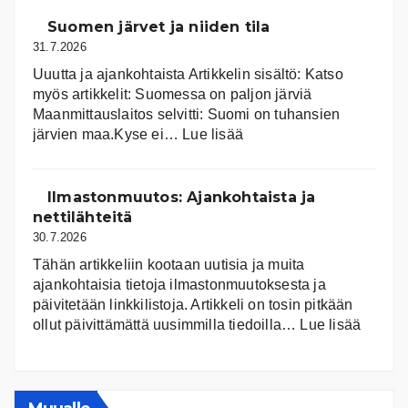
Suomen järvet ja niiden tila
31.7.2026
Uuutta ja ajankohtaista Artikkelin sisältö: Katso
myös artikkelit: Suomessa on pal­jon jär­viä
Maanmittauslaitos selvitti: Suomi on tuhansien
:
järvien maa.Kyse ei…
Lue lisää
Suomen
järvet
ja
Ilmastonmuutos: Ajankohtaista ja
niiden
nettilähteitä
tila
30.7.2026
Tähän artikkeliin kootaan uutisia ja muita
ajankohtaisia tietoja ilmastonmuutoksesta ja
päivitetään linkkilistoja. Artikkeli on tosin pitkään
:
ollut päivittämättä uusimmilla tiedoilla…
Lue lisää
Ilmast
Ajanko
ja
nettiläh