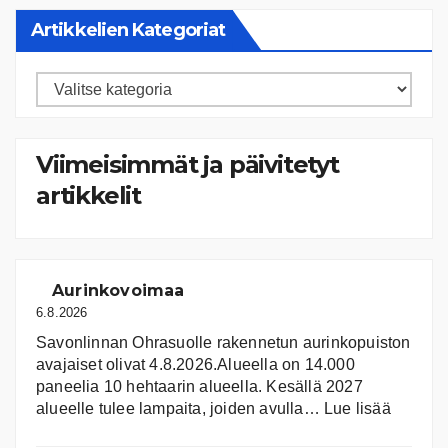
Artikkelien Kategoriat
Artikkelien
kategoriat
Viimeisimmät ja päivitetyt
artikkelit
Aurinkovoimaa
6.8.2026
Savonlinnan Ohrasuolle rakennetun aurinkopuiston
avajaiset olivat 4.8.2026.Alueella on 14.000
paneelia 10 hehtaarin alueella. Kesällä 2027
:
alueelle tulee lampaita, joiden avulla…
Lue lisää
Aurink