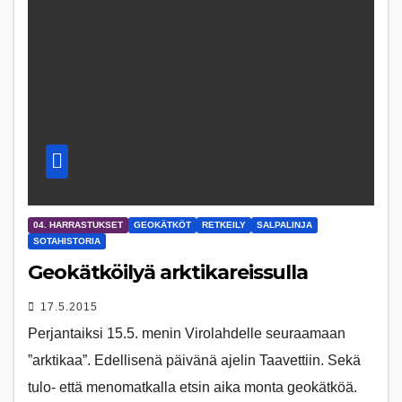
04. HARRASTUKSET
GEOKÄTKÖT
RETKEILY
SALPALINJA
SOTAHISTORIA
Geokätköilyä arktikareissulla
17.5.2015
Perjantaiksi 15.5. menin Virolahdelle seuraamaan
”arktikaa”. Edellisenä päivänä ajelin Taavettiin. Sekä
tulo- että menomatkalla etsin aika monta geokätköä.