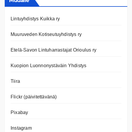
Muualle
Lintuyhdistys Kuikka ry
Muuruveden Kotiseutuyhdistys ry
Etelä-Savon Lintuharrastajat Orioulus ry
Kuopion Luonnonystäväin Yhdistys
Tiira
Flickr (päivitettävänä)
Pixabay
Instagram