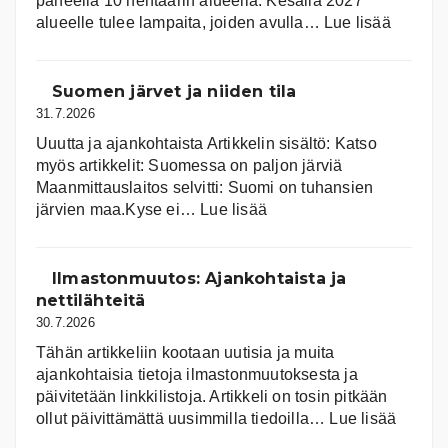
paneelia 10 hehtaarin alueella. Kesällä 2027
:
alueelle tulee lampaita, joiden avulla…
Lue lisää
Aurink
Suomen järvet ja niiden tila
31.7.2026
Uuutta ja ajankohtaista Artikkelin sisältö: Katso
myös artikkelit: Suomessa on pal­jon jär­viä
Maanmittauslaitos selvitti: Suomi on tuhansien
:
järvien maa.Kyse ei…
Lue lisää
Suomen
järvet
ja
Ilmastonmuutos: Ajankohtaista ja
niiden
nettilähteitä
tila
30.7.2026
Tähän artikkeliin kootaan uutisia ja muita
ajankohtaisia tietoja ilmastonmuutoksesta ja
päivitetään linkkilistoja. Artikkeli on tosin pitkään
:
ollut päivittämättä uusimmilla tiedoilla…
Lue lisää
Ilmast