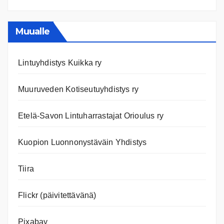
Ajanko
ja
nettiläh
Muualle
Lintuyhdistys Kuikka ry
Muuruveden Kotiseutuyhdistys ry
Etelä-Savon Lintuharrastajat Orioulus ry
Kuopion Luonnonystäväin Yhdistys
Tiira
Flickr (päivitettävänä)
Pixabay